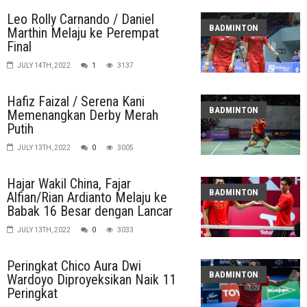
Leo Rolly Carnando / Daniel
BADMINTON
Marthin Melaju ke Perempat
Final
JULY 14TH, 2022
1
3137
Hafiz Faizal / Serena Kani
BADMINTON
Memenangkan Derby Merah
Putih
JULY 13TH, 2022
0
3005
Hajar Wakil China, Fajar
BADMINTON
Alfian/Rian Ardianto Melaju ke
Babak 16 Besar dengan Lancar
JULY 13TH, 2022
0
3033
Peringkat Chico Aura Dwi
BADMINTON
Wardoyo Diproyeksikan Naik 11
Peringkat