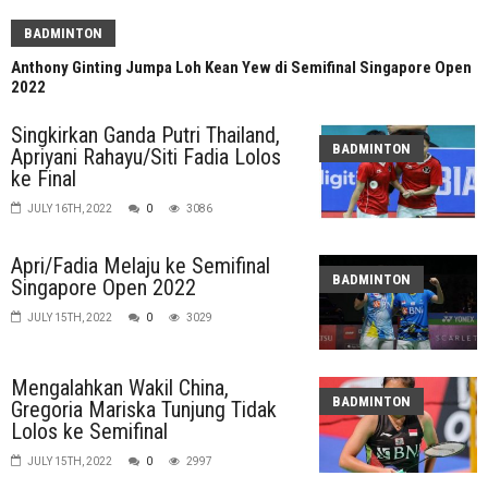
BADMINTON
Anthony Ginting Jumpa Loh Kean Yew di Semifinal Singapore Open
2022
Singkirkan Ganda Putri Thailand,
BADMINTON
Apriyani Rahayu/Siti Fadia Lolos
ke Final
JULY 16TH, 2022
0
3086
Apri/Fadia Melaju ke Semifinal
BADMINTON
Singapore Open 2022
JULY 15TH, 2022
0
3029
Mengalahkan Wakil China,
BADMINTON
Gregoria Mariska Tunjung Tidak
Lolos ke Semifinal
JULY 15TH, 2022
0
2997