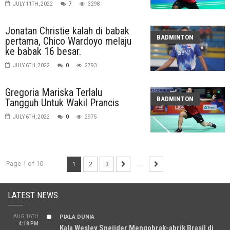
JULY 11TH, 2022
7
3298
Jonatan Christie kalah di babak
BADMINTON
pertama, Chico Wardoyo melaju
ke babak 16 besar.
JULY 6TH, 2022
0
2793
Gregoria Mariska Terlalu
BADMINTON
Tangguh Untuk Wakil Prancis
JULY 6TH, 2022
0
2975
Page 1 of 10
1
2
3
...
LATEST NEWS
AUG 16TH
PIALA DUNIA
4:18 PM
Kala Wesley Sneijder Mengobrak-abrik Brasil di