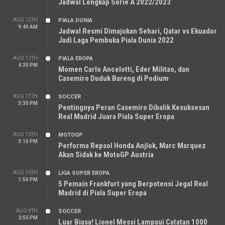
Jadwal Lengkap Serie A 2022/2023
AUG 12TH
PIALA DUNIA
9:40 AM
Jadwal Resmi Dimajukan Sehari, Qatar vs Ekuador
Jadi Laga Pembuka Piala Dunia 2022
AUG 11TH
PIALA EROPA
4:30 PM
Momen Carlo Ancelotti, Eder Militao, dan
Casemiro Duduk Bareng di Podium
AUG 11TH
SOCCER
3:35 PM
Pentingnya Peran Casemiro Dibalik Kesuksesan
Real Madrid Juara Piala Super Eropa
AUG 10TH
MOTOGP
3:10 PM
Performa Repsol Honda Anjlok, Marc Marquez
Akan Sidak ke MotoGP Austria
AUG 10TH
LIGA SUPER EROPA
1:50 PM
5 Pemain Frankfurt yang Berpotensi Jegal Real
Madrid di Piala Super Eropa
AUG 9TH
SOCCER
2:55 PM
Luar Biasa! Lionel Messi Lampaui Catatan 1000