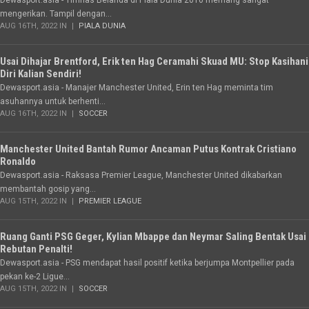
Dewasport.asia - Timnas Belanda di Piala Dunia 2010 memang sangat
mengerikan. Tampil dengan...
AUG 16TH, 2022 IN
PIALA DUNIA
Usai Dihajar Brentford, Erik ten Hag Ceramahi Skuad MU: Stop Kasihani
Diri Kalian Sendiri!
Dewasport.asia - Manajer Manchester United, Erin ten Hag meminta tim
asuhannya untuk berhenti...
AUG 16TH, 2022 IN
SOCCER
Manchester United Bantah Rumor Ancaman Putus Kontrak Cristiano
Ronaldo
Dewasport.asia - Raksasa Premier League, Manchester United dikabarkan
membantah gosip yang...
AUG 15TH, 2022 IN
PREMIER LEAGUE
Ruang Ganti PSG Geger, Kylian Mbappe dan Neymar Saling Bentak Usai
Rebutan Penalti!
Dewasport.asia - PSG mendapat hasil positif ketika berjumpa Montpellier pada
pekan ke-2 Ligue...
AUG 15TH, 2022 IN
SOCCER