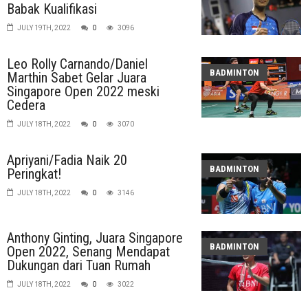
Babak Kualifikasi
JULY 19TH, 2022
0
3096
Leo Rolly Carnando/Daniel
BADMINTON
Marthin Sabet Gelar Juara
Singapore Open 2022 meski
Cedera
JULY 18TH, 2022
0
3070
Apriyani/Fadia Naik 20
BADMINTON
Peringkat!
JULY 18TH, 2022
0
3146
Anthony Ginting, Juara Singapore
BADMINTON
Open 2022, Senang Mendapat
Dukungan dari Tuan Rumah
JULY 18TH, 2022
0
3022