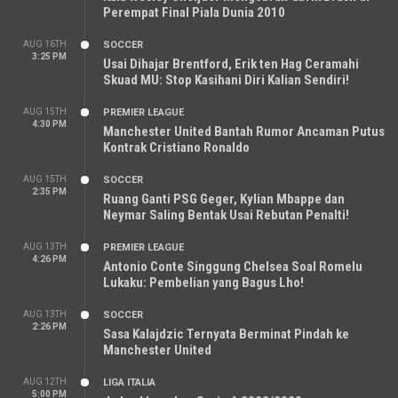
Perempat Final Piala Dunia 2010
AUG 16TH
SOCCER
3:25 PM
Usai Dihajar Brentford, Erik ten Hag Ceramahi
Skuad MU: Stop Kasihani Diri Kalian Sendiri!
AUG 15TH
PREMIER LEAGUE
4:30 PM
Manchester United Bantah Rumor Ancaman Putus
Kontrak Cristiano Ronaldo
AUG 15TH
SOCCER
2:35 PM
Ruang Ganti PSG Geger, Kylian Mbappe dan
Neymar Saling Bentak Usai Rebutan Penalti!
AUG 13TH
PREMIER LEAGUE
4:26 PM
Antonio Conte Singgung Chelsea Soal Romelu
Lukaku: Pembelian yang Bagus Lho!
AUG 13TH
SOCCER
2:26 PM
Sasa Kalajdzic Ternyata Berminat Pindah ke
Manchester United
AUG 12TH
LIGA ITALIA
5:00 PM