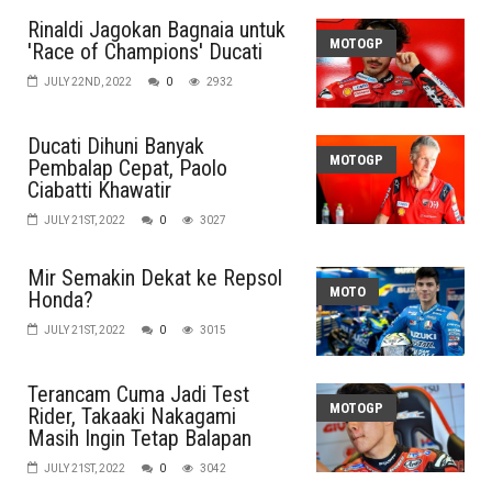
Rinaldi Jagokan Bagnaia untuk
MOTOGP
'Race of Champions' Ducati
JULY 22ND, 2022
0
2932
Ducati Dihuni Banyak
MOTOGP
Pembalap Cepat, Paolo
Ciabatti Khawatir
JULY 21ST, 2022
0
3027
Mir Semakin Dekat ke Repsol
MOTO
Honda?
JULY 21ST, 2022
0
3015
Terancam Cuma Jadi Test
MOTOGP
Rider, Takaaki Nakagami
Masih Ingin Tetap Balapan
JULY 21ST, 2022
0
3042