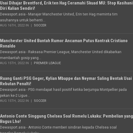
Usai Dihajar Brentford, Erik ten Hag Ceramahi Skuad MU: Stop Kasihani
Diri Kalian Sendiri!
Dewasport.asia - Manajer Manchester United, Erin ten Hag meminta tim
asuhannya untuk berhenti...
AUG 16TH, 2022 IN
SOCCER
Manchester United Bantah Rumor Ancaman Putus Kontrak Cristiano
Ronaldo
Dewasport.asia - Raksasa Premier League, Manchester United dikabarkan
membantah gosip yang...
AUG 15TH, 2022 IN
PREMIER LEAGUE
Ruang Ganti PSG Geger, Kylian Mbappe dan Neymar Saling Bentak Usai
Rebutan Penalti!
Dewasport.asia - PSG mendapat hasil positif ketika berjumpa Montpellier pada
pekan ke-2 Ligue...
AUG 15TH, 2022 IN
SOCCER
Antonio Conte Singgung Chelsea Soal Romelu Lukaku: Pembelian yang
Bagus Lho!
Dewasport.asia - Antonio Conte memberi sindiran kepada Chelsea soal