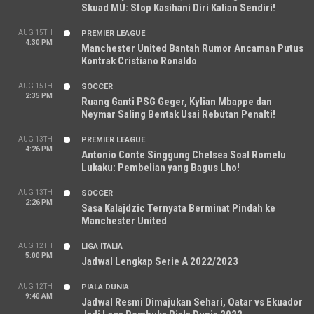
Skuad MU: Stop Kasihani Diri Kalian Sendiri!
AUG 15TH
PREMIER LEAGUE
4:30 PM
Manchester United Bantah Rumor Ancaman Putus
Kontrak Cristiano Ronaldo
AUG 15TH
SOCCER
2:35 PM
Ruang Ganti PSG Geger, Kylian Mbappe dan
Neymar Saling Bentak Usai Rebutan Penalti!
AUG 13TH
PREMIER LEAGUE
4:26 PM
Antonio Conte Singgung Chelsea Soal Romelu
Lukaku: Pembelian yang Bagus Lho!
AUG 13TH
SOCCER
2:26 PM
Sasa Kalajdzic Ternyata Berminat Pindah ke
Manchester United
AUG 12TH
LIGA ITALIA
5:00 PM
Jadwal Lengkap Serie A 2022/2023
AUG 12TH
PIALA DUNIA
9:40 AM
Jadwal Resmi Dimajukan Sehari, Qatar vs Ekuador