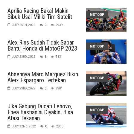
Aprilia Racing Bakal Makin
MOTOGP
Sibuk Usai Miliki Tim Satelit
JULY 25TH, 2022
0
2939
Alex Rins Sudah Tidak Sabar
MOTOGP
Bantu Honda di MotoGP 2023
JULY 23RD, 2022
1
3131
Absennya Marc Marquez Bikin
MOTOGP
Aleix Espargaro Tertekan
JULY 23RD, 2022
0
2981
Jika Gabung Ducati Lenovo,
MOTOGP
Enea Bastianini Diyakini Bisa
Atasi Tekanan
JULY 22ND, 2022
0
2855