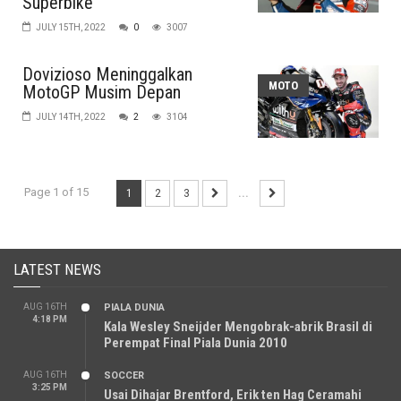
Superbike
JULY 15TH, 2022
0
3007
Dovizioso Meninggalkan
MOTO
MotoGP Musim Depan
JULY 14TH, 2022
2
3104
Page 1 of 15
1
2
3
...
LATEST NEWS
AUG 16TH
PIALA DUNIA
4:18 PM
Kala Wesley Sneijder Mengobrak-abrik Brasil di
Perempat Final Piala Dunia 2010
AUG 16TH
SOCCER
3:25 PM
Usai Dihajar Brentford, Erik ten Hag Ceramahi