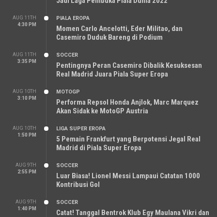
Jadi Laga Pembuka Piala Dunia 2022
AUG 11TH
PIALA EROPA
4:30 PM
Momen Carlo Ancelotti, Eder Militao, dan
Casemiro Duduk Bareng di Podium
AUG 11TH
SOCCER
3:35 PM
Pentingnya Peran Casemiro Dibalik Kesuksesan
Real Madrid Juara Piala Super Eropa
AUG 10TH
MOTOGP
3:10 PM
Performa Repsol Honda Anjlok, Marc Marquez
Akan Sidak ke MotoGP Austria
AUG 10TH
LIGA SUPER EROPA
1:50 PM
5 Pemain Frankfurt yang Berpotensi Jegal Real
Madrid di Piala Super Eropa
AUG 9TH
SOCCER
2:55 PM
Luar Biasa! Lionel Messi Lampaui Catatan 1000
Kontribusi Gol
AUG 9TH
SOCCER
1:40 PM
Catat! Tanggal Bentrok Klub Egy Maulana Vikri dan