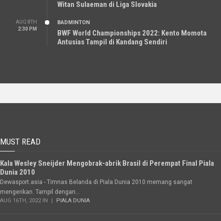
Witan Sulaeman di Liga Slovakia
AUG 8TH
BADMINTON
2:30 PM
BWF World Championships 2022: Kento Momota
Antusias Tampil di Kandang Sendiri
MUST READ
Kala Wesley Sneijder Mengobrak-abrik Brasil di Perempat Final Piala
Dunia 2010
Dewasport.asia - Timnas Belanda di Piala Dunia 2010 memang sangat
mengerikan. Tampil dengan...
AUG 16TH, 2022 IN
PIALA DUNIA