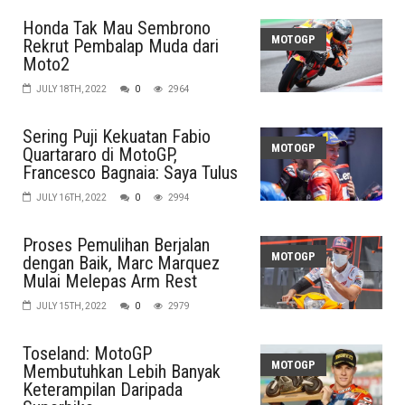
Honda Tak Mau Sembrono
MOTOGP
Rekrut Pembalap Muda dari
Moto2
JULY 18TH, 2022
0
2964
Sering Puji Kekuatan Fabio
MOTOGP
Quartararo di MotoGP,
Francesco Bagnaia: Saya Tulus
JULY 16TH, 2022
0
2994
Proses Pemulihan Berjalan
MOTOGP
dengan Baik, Marc Marquez
Mulai Melepas Arm Rest
JULY 15TH, 2022
0
2979
Toseland: MotoGP
MOTOGP
Membutuhkan Lebih Banyak
Keterampilan Daripada