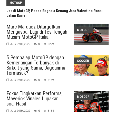
MOTOGP
Jos di MotoGP, Pecco Bagnaia Kenang Jasa Valentino Rossi
dalam Karier
Marc Marquez Ditargetkan
MOTOGP
Mengaspal Lagi di Tes Tengah
Musim MotoGP Italia
JULY 29TH, 2022
0
3209
5 Pembalap MotoGP dengan
SOCCER
Kemenangan Terbanyak di
Sirkuit yang Sama, Jagoanmu
Termasuk?
JULY 29TH, 2022
0
3449
Fokus Tingkatkan Performa,
MOTOGP
Maverick Vinales Lupakan
soal Hasil
JULY 26TH, 2022
0
3136