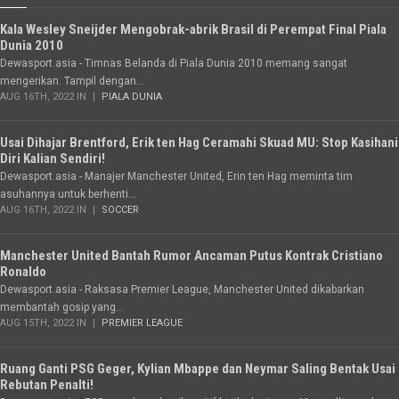
Kala Wesley Sneijder Mengobrak-abrik Brasil di Perempat Final Piala
Dunia 2010
Dewasport.asia - Timnas Belanda di Piala Dunia 2010 memang sangat
mengerikan. Tampil dengan...
AUG 16TH, 2022 IN
PIALA DUNIA
Usai Dihajar Brentford, Erik ten Hag Ceramahi Skuad MU: Stop Kasihani
Diri Kalian Sendiri!
Dewasport.asia - Manajer Manchester United, Erin ten Hag meminta tim
asuhannya untuk berhenti...
AUG 16TH, 2022 IN
SOCCER
Manchester United Bantah Rumor Ancaman Putus Kontrak Cristiano
Ronaldo
Dewasport.asia - Raksasa Premier League, Manchester United dikabarkan
membantah gosip yang...
AUG 15TH, 2022 IN
PREMIER LEAGUE
Ruang Ganti PSG Geger, Kylian Mbappe dan Neymar Saling Bentak Usai
Rebutan Penalti!