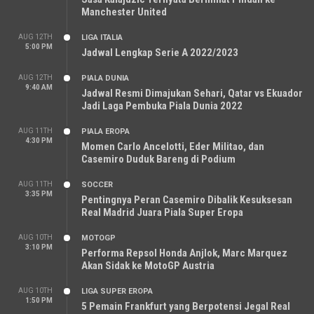
Manchester United
AUG 12TH
LIGA ITALIA
5:00 PM
Jadwal Lengkap Serie A 2022/2023
AUG 12TH
PIALA DUNIA
9:40 AM
Jadwal Resmi Dimajukan Sehari, Qatar vs Ekuador
Jadi Laga Pembuka Piala Dunia 2022
AUG 11TH
PIALA EROPA
4:30 PM
Momen Carlo Ancelotti, Eder Militao, dan
Casemiro Duduk Bareng di Podium
AUG 11TH
SOCCER
3:35 PM
Pentingnya Peran Casemiro Dibalik Kesuksesan
Real Madrid Juara Piala Super Eropa
AUG 10TH
MOTOGP
3:10 PM
Performa Repsol Honda Anjlok, Marc Marquez
Akan Sidak ke MotoGP Austria
AUG 10TH
LIGA SUPER EROPA
1:50 PM
5 Pemain Frankfurt yang Berpotensi Jegal Real