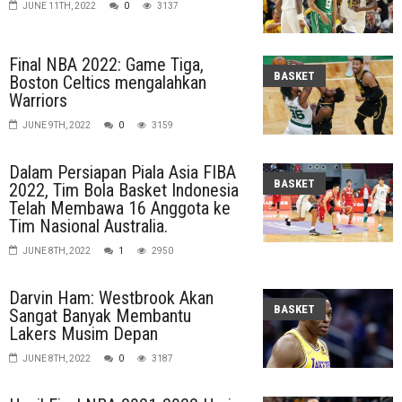
JUNE 11TH, 2022
0
3137
Final NBA 2022: Game Tiga,
BASKET
Boston Celtics mengalahkan
Warriors
JUNE 9TH, 2022
0
3159
Dalam Persiapan Piala Asia FIBA ​​​​
BASKET
2022, Tim Bola Basket Indonesia
Telah Membawa 16 Anggota ke
Tim Nasional Australia.
JUNE 8TH, 2022
1
2950
Darvin Ham: Westbrook Akan
BASKET
Sangat Banyak Membantu
Lakers Musim Depan
JUNE 8TH, 2022
0
3187