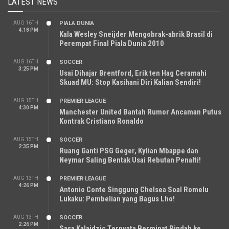
LATEST NEWS
AUG 16TH
PIALA DUNIA
4:18 PM
Kala Wesley Sneijder Mengobrak-abrik Brasil di
Perempat Final Piala Dunia 2010
AUG 16TH
SOCCER
3:25 PM
Usai Dihajar Brentford, Erik ten Hag Ceramahi
Skuad MU: Stop Kasihani Diri Kalian Sendiri!
AUG 15TH
PREMIER LEAGUE
4:30 PM
Manchester United Bantah Rumor Ancaman Putus
Kontrak Cristiano Ronaldo
AUG 15TH
SOCCER
2:35 PM
Ruang Ganti PSG Geger, Kylian Mbappe dan
Neymar Saling Bentak Usai Rebutan Penalti!
AUG 13TH
PREMIER LEAGUE
4:26 PM
Antonio Conte Singgung Chelsea Soal Romelu
Lukaku: Pembelian yang Bagus Lho!
AUG 13TH
SOCCER
2:26 PM
Sasa Kalajdzic Ternyata Berminat Pindah ke