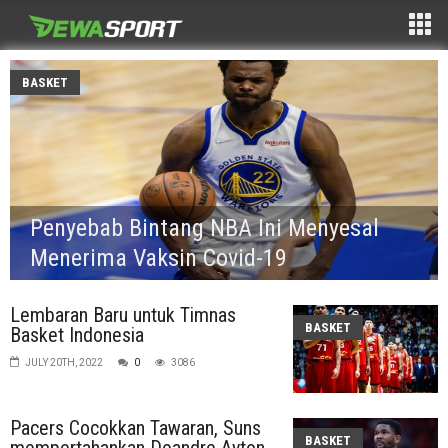
BASKET
Penyebab Bintang NBA Ini Menyesal
Menerima Vaksin Covid-19
Lembaran Baru untuk Timnas
BASKET
Basket Indonesia
JULY 20TH, 2022
0
3086
Pacers Cocokkan Tawaran, Suns
BASKET
mempertahankan Deandre Ayton