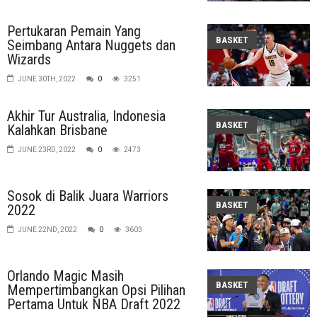
Pertukaran Pemain Yang
BASKET
Seimbang Antara Nuggets dan
Wizards
JUNE 30TH, 2022
0
3251
Akhir Tur Australia, Indonesia
BASKET
Kalahkan Brisbane
JUNE 23RD, 2022
0
2473
Sosok di Balik Juara Warriors
BASKET
2022
JUNE 22ND, 2022
0
3603
Orlando Magic Masih
BASKET
Mempertimbangkan Opsi Pilihan
Pertama Untuk NBA Draft 2022