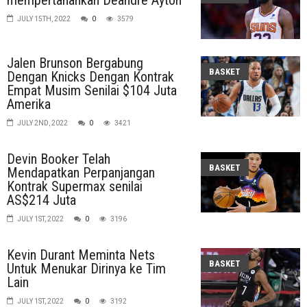
JULY 15TH, 2022
0
3579
Jalen Brunson Bergabung
BASKET
Dengan Knicks Dengan Kontrak
Empat Musim Senilai $104 Juta
Amerika
JULY 2ND, 2022
0
3421
Devin Booker Telah
BASKET
Mendapatkan Perpanjangan
Kontrak Supermax senilai
AS$214 Juta
JULY 1ST, 2022
0
3196
Kevin Durant Meminta Nets
BASKET
Untuk Menukar Dirinya ke Tim
Lain
JULY 1ST, 2022
0
3192