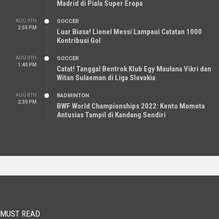
Madrid di Piala Super Eropa
AUG 9TH
SOCCER
2:55 PM
Luar Biasa! Lionel Messi Lampaui Catatan 1000
Kontribusi Gol
AUG 9TH
SOCCER
1:40 PM
Catat! Tanggal Bentrok Klub Egy Maulana Vikri dan
Witan Sulaeman di Liga Slovakia
AUG 8TH
BADMINTON
2:30 PM
BWF World Championships 2022: Kento Momota
Antusias Tampil di Kandang Sendiri
MUST READ