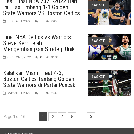
Hasil Final NBA 2021-2022 Hari
BASKET
Ini: Hasil imbang 1-1 Golden
State Warriors VS Boston Celtics
JUNE 6TH, 2022
0
3204
Final NBA Celtics vs Warriors:
BASKET
Steve Kerr Telah
Mengembangkan Strategi Unik
JUNE 2ND, 2022
0
3108
Kalahkan Miami Heat 4-3,
BASKET
Boston Celtics Tantang Golden
State Warriors di Partai Puncak
MAY 30TH, 2022
0
3233
Page 1 of 16
1
2
3
...