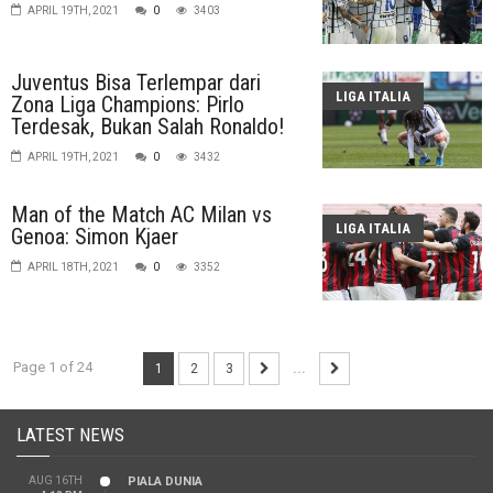
APRIL 19TH, 2021
0
3403
Juventus Bisa Terlempar dari
LIGA ITALIA
Zona Liga Champions: Pirlo
Terdesak, Bukan Salah Ronaldo!
APRIL 19TH, 2021
0
3432
Man of the Match AC Milan vs
LIGA ITALIA
Genoa: Simon Kjaer
APRIL 18TH, 2021
0
3352
Page 1 of 24
1
2
3
...
LATEST NEWS
AUG 16TH
PIALA DUNIA