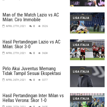
Man of the Match Lazio vs AC
LIGA ITALIA
Milan: Ciro Immobile
APRIL 27TH, 2021
0
3526
Hasil Pertandingan Lazio vs AC
LIGA ITALIA
Milan: Skor 3-0
APRIL 27TH, 2021
0
3604
Pirlo Akui Juventus Memang
LIGA ITALIA
Tidak Tampil Sesuai Ekspektasi
APRIL 26TH, 2021
0
3277
Hasil Pertandingan Inter Milan vs
LIGA ITALIA
Hellas Verona: Skor 1-0
APRIL 25TH, 2021
0
3405