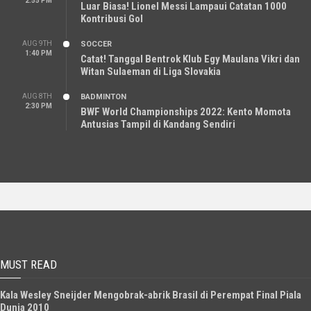
2:55 PM
Luar Biasa! Lionel Messi Lampaui Catatan 1000
Kontribusi Gol
AUG 9TH
SOCCER
1:40 PM
Catat! Tanggal Bentrok Klub Egy Maulana Vikri dan
Witan Sulaeman di Liga Slovakia
AUG 8TH
BADMINTON
2:30 PM
BWF World Championships 2022: Kento Momota
Antusias Tampil di Kandang Sendiri
MUST READ
Kala Wesley Sneijder Mengobrak-abrik Brasil di Perempat Final Piala
Dunia 2010