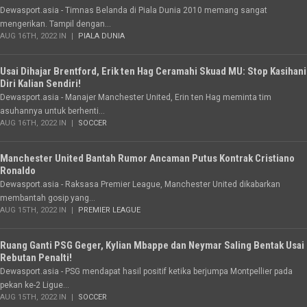
Dewasport.asia - Timnas Belanda di Piala Dunia 2010 memang sangat
mengerikan. Tampil dengan...
AUG 16TH, 2022 IN
PIALA DUNIA
Usai Dihajar Brentford, Erik ten Hag Ceramahi Skuad MU: Stop Kasihani
Diri Kalian Sendiri!
Dewasport.asia - Manajer Manchester United, Erin ten Hag meminta tim
asuhannya untuk berhenti...
AUG 16TH, 2022 IN
SOCCER
Manchester United Bantah Rumor Ancaman Putus Kontrak Cristiano
Ronaldo
Dewasport.asia - Raksasa Premier League, Manchester United dikabarkan
membantah gosip yang...
AUG 15TH, 2022 IN
PREMIER LEAGUE
Ruang Ganti PSG Geger, Kylian Mbappe dan Neymar Saling Bentak Usai
Rebutan Penalti!
Dewasport.asia - PSG mendapat hasil positif ketika berjumpa Montpellier pada
pekan ke-2 Ligue...
AUG 15TH, 2022 IN
SOCCER