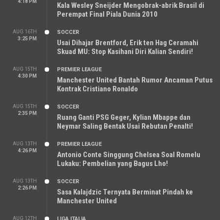
4:18 PM
Kala Wesley Sneijder Mengobrak-abrik Brasil di
Perempat Final Piala Dunia 2010
AUG 16TH
SOCCER
3:25 PM
Usai Dihajar Brentford, Erik ten Hag Ceramahi
Skuad MU: Stop Kasihani Diri Kalian Sendiri!
AUG 15TH
PREMIER LEAGUE
4:30 PM
Manchester United Bantah Rumor Ancaman Putus
Kontrak Cristiano Ronaldo
AUG 15TH
SOCCER
2:35 PM
Ruang Ganti PSG Geger, Kylian Mbappe dan
Neymar Saling Bentak Usai Rebutan Penalti!
AUG 13TH
PREMIER LEAGUE
4:26 PM
Antonio Conte Singgung Chelsea Soal Romelu
Lukaku: Pembelian yang Bagus Lho!
AUG 13TH
SOCCER
2:26 PM
Sasa Kalajdzic Ternyata Berminat Pindah ke
Manchester United
AUG 12TH
LIGA ITALIA