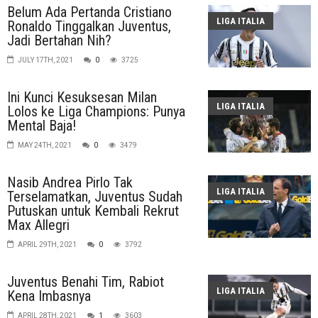
Belum Ada Pertanda Cristiano
LIGA ITALIA
Ronaldo Tinggalkan Juventus,
Jadi Bertahan Nih?
JULY 17TH, 2021
0
3725
Ini Kunci Kesuksesan Milan
LIGA ITALIA
Lolos ke Liga Champions: Punya
Mental Baja!
MAY 24TH, 2021
0
3479
Nasib Andrea Pirlo Tak
LIGA ITALIA
Terselamatkan, Juventus Sudah
Putuskan untuk Kembali Rekrut
Max Allegri
APRIL 29TH, 2021
0
3792
Juventus Benahi Tim, Rabiot
LIGA ITALIA
Kena Imbasnya
APRIL 28TH, 2021
1
3603