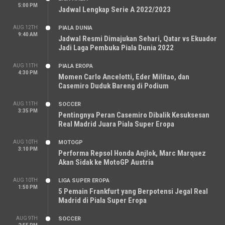
5:00 PM
Jadwal Lengkap Serie A 2022/2023
AUG 12TH
PIALA DUNIA
9:40 AM
Jadwal Resmi Dimajukan Sehari, Qatar vs Ekuador
Jadi Laga Pembuka Piala Dunia 2022
AUG 11TH
PIALA EROPA
4:30 PM
Momen Carlo Ancelotti, Eder Militao, dan
Casemiro Duduk Bareng di Podium
AUG 11TH
SOCCER
3:35 PM
Pentingnya Peran Casemiro Dibalik Kesuksesan
Real Madrid Juara Piala Super Eropa
AUG 10TH
MOTOGP
3:10 PM
Performa Repsol Honda Anjlok, Marc Marquez
Akan Sidak ke MotoGP Austria
AUG 10TH
LIGA SUPER EROPA
1:50 PM
5 Pemain Frankfurt yang Berpotensi Jegal Real
Madrid di Piala Super Eropa
AUG 9TH
SOCCER