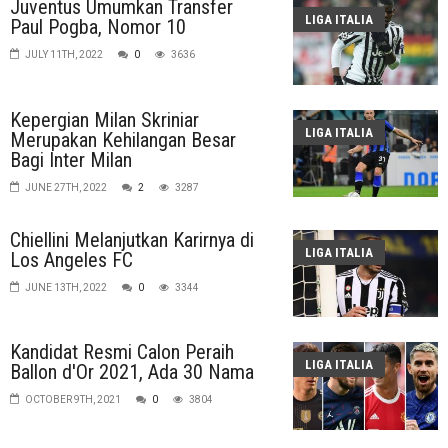
Juventus Umumkan Transfer
LIGA ITALIA
Paul Pogba, Nomor 10
JULY 11TH, 2022
0
3636
Kepergian Milan Skriniar
LIGA ITALIA
Merupakan Kehilangan Besar
Bagi Inter Milan
JUNE 27TH, 2022
2
3287
Chiellini Melanjutkan Karirnya di
LIGA ITALIA
Los Angeles FC
JUNE 13TH, 2022
0
3344
Kandidat Resmi Calon Peraih
LIGA ITALIA
Ballon d'Or 2021, Ada 30 Nama
OCTOBER 9TH, 2021
0
3804