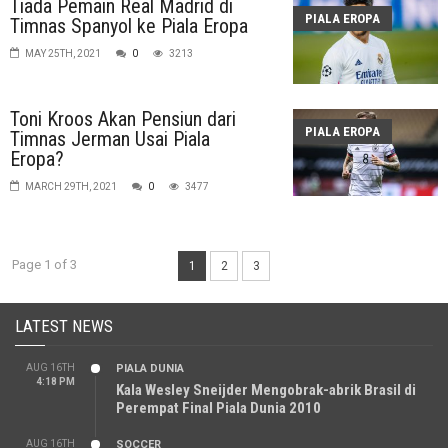
Tiada Pemain Real Madrid di
PIALA EROPA
Timnas Spanyol ke Piala Eropa
MAY 25TH, 2021
0
3213
Toni Kroos Akan Pensiun dari
PIALA EROPA
Timnas Jerman Usai Piala
Eropa?
MARCH 29TH, 2021
0
3477
Page 1 of 3
1
2
3
LATEST NEWS
AUG 16TH
PIALA DUNIA
4:18 PM
Kala Wesley Sneijder Mengobrak-abrik Brasil di
Perempat Final Piala Dunia 2010
AUG 16TH
SOCCER