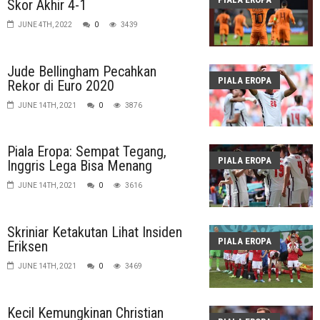
Skor Akhir 4-1
JUNE 4TH, 2022
0
3439
Jude Bellingham Pecahkan
PIALA EROPA
Rekor di Euro 2020
JUNE 14TH, 2021
0
3876
Piala Eropa: Sempat Tegang,
PIALA EROPA
Inggris Lega Bisa Menang
JUNE 14TH, 2021
0
3616
Skriniar Ketakutan Lihat Insiden
PIALA EROPA
Eriksen
JUNE 14TH, 2021
0
3469
Kecil Kemungkinan Christian