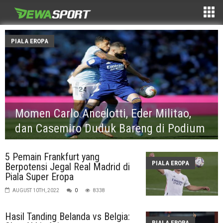
PIALA EROPA
Momen Carlo Ancelotti, Eder Militao,
dan Casemiro Duduk Bareng di Podium
5 Pemain Frankfurt yang
PIALA EROPA
Berpotensi Jegal Real Madrid di
Piala Super Eropa
AUGUST 10TH, 2022
0
8338
Hasil Tanding Belanda vs Belgia:
PIALA EROPA