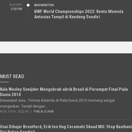
AUG 8TH
BADMINTON
2:30 PM
BWF World Championships 2022: Kento Momota
Antusias Tampil di Kandang Sendiri
MUST READ
Kala Wesley Sneijder Mengobrak-abrik Brasil di Perempat Final Piala
Dunia 2010
Dewasport.asia - Timnas Belanda di Piala Dunia 2010 memang sangat
mengerikan. Tampil dengan...
AUG 16TH, 2022 IN
PIALA DUNIA
Usai Dihajar Brentford, Erik ten Hag Ceramahi Skuad MU: Stop Kasihani
Diri Kalian Sendiri!