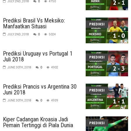
JULY 2ND, 2018
0
4750
Prediksi Brasil Vs Meksiko:
PREDIKSI
Manfaatkan Situasi
JULY 2ND, 2018
0
5024
Prediksi Uruguay vs Portugal 1
PREDIKSI
Juli 2018
JUNE 30TH, 2018
0
4902
Prediksi Prancis vs Argentina 30
PREDIKSI
Juni 2018
JUNE 30TH, 2018
0
4939
Kiper Cadangan Kroasia Jadi
PREDIKSI
Pemain Tertinggi di Piala Dunia