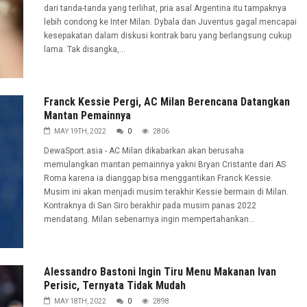
dari tanda-tanda yang terlihat, pria asal Argentina itu tampaknya
lebih condong ke Inter Milan. Dybala dan Juventus gagal mencapai
kesepakatan dalam diskusi kontrak baru yang berlangsung cukup
lama. Tak disangka,...
Franck Kessie Pergi, AC Milan Berencana Datangkan
Mantan Pemainnya
MAY 19TH, 2022
0
2806
DewaSport.asia - AC Milan dikabarkan akan berusaha
memulangkan mantan pemainnya yakni Bryan Cristante dari AS
Roma karena ia dianggap bisa menggantikan Franck Kessie.
Musim ini akan menjadi musim terakhir Kessie bermain di Milan.
Kontraknya di San Siro berakhir pada musim panas 2022
mendatang. Milan sebenarnya ingin mempertahankan...
Alessandro Bastoni Ingin Tiru Menu Makanan Ivan
Perisic, Ternyata Tidak Mudah
MAY 18TH, 2022
0
2898