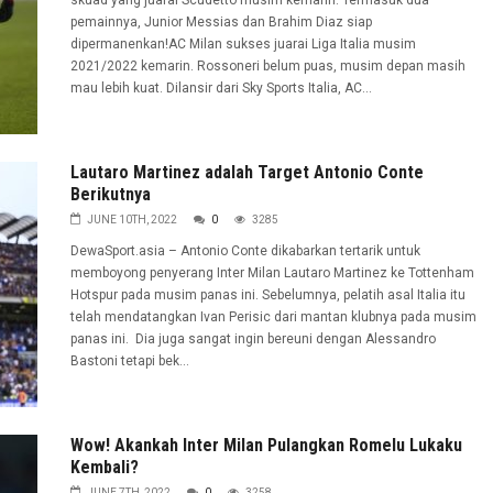
skuad yang juarai Scudetto musim kemarin. Termasuk dua
pemainnya, Junior Messias dan Brahim Diaz siap
dipermanenkan!AC Milan sukses juarai Liga Italia musim
2021/2022 kemarin. Rossoneri belum puas, musim depan masih
mau lebih kuat. Dilansir dari Sky Sports Italia, AC...
Lautaro Martinez adalah Target Antonio Conte
Berikutnya
JUNE 10TH, 2022
0
3285
DewaSport.asia – Antonio Conte dikabarkan tertarik untuk
memboyong penyerang Inter Milan Lautaro Martinez ke Tottenham
Hotspur pada musim panas ini. Sebelumnya, pelatih asal Italia itu
telah mendatangkan Ivan Perisic dari mantan klubnya pada musim
panas ini. Dia juga sangat ingin bereuni dengan Alessandro
Bastoni tetapi bek...
Wow! Akankah Inter Milan Pulangkan Romelu Lukaku
Kembali?
JUNE 7TH, 2022
0
3258