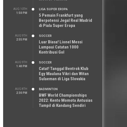
AUG 10TH
LIGA SUPER EROPA
1:50 PM
5 Pemain Frankfurt yang
Berpotensi Jegal Real Madrid
di Piala Super Eropa
AUG 9TH
SOCCER
2:55 PM
Luar Biasa! Lionel Messi
Lampaui Catatan 1000
Kontribusi Gol
AUG 9TH
SOCCER
1:40 PM
Catat! Tanggal Bentrok Klub
Egy Maulana Vikri dan Witan
Sulaeman di Liga Slovakia
AUG 8TH
BADMINTON
2:30 PM
BWF World Championships
2022: Kento Momota Antusias
Tampil di Kandang Sendiri