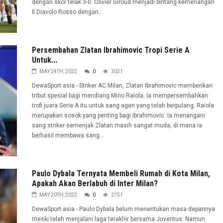
dengan skor telak 3-0. Olivier Giroud menjadi bintang kemenangan
Il Diavolo Rosso dengan...
Persembahan Zlatan Ibrahimovic Tropi Serie A
Untuk...
MAY 24TH, 2022
0
3021
DewaSport.asia - Striker AC Milan, Zlatan Ibrahimovic memberikan
tribut spesial bagi mendiang Mino Raiola. Ia mempersembahkan
trofi juara Serie A itu untuk sang agen yang telah berpulang. Raiola
merupakan sosok yang penting bagi Ibrahimovic. Ia menangani
sang striker semenjak Zlatan masih sangat muda, di mana ia
berhasil membawa sang...
Paulo Dybala Ternyata Membeli Rumah di Kota Milan,
Apakah Akan Berlabuh di Inter Milan?
MAY 20TH, 2022
0
2751
DewaSport.asia - Paulo Dybala belum menentukan masa depannya
meski telah menjalani laga terakhir bersama Juventus. Namun