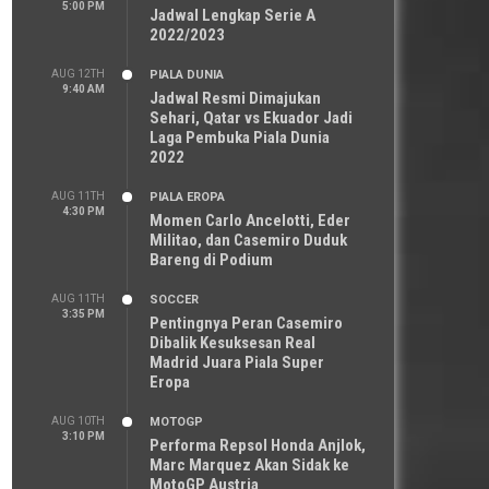
5:00 PM
Jadwal Lengkap Serie A
2022/2023
AUG 12TH
PIALA DUNIA
9:40 AM
Jadwal Resmi Dimajukan
Sehari, Qatar vs Ekuador Jadi
Laga Pembuka Piala Dunia
2022
AUG 11TH
PIALA EROPA
4:30 PM
Momen Carlo Ancelotti, Eder
Militao, dan Casemiro Duduk
Bareng di Podium
AUG 11TH
SOCCER
3:35 PM
Pentingnya Peran Casemiro
Dibalik Kesuksesan Real
Madrid Juara Piala Super
Eropa
AUG 10TH
MOTOGP
3:10 PM
Performa Repsol Honda Anjlok,
Marc Marquez Akan Sidak ke
MotoGP Austria