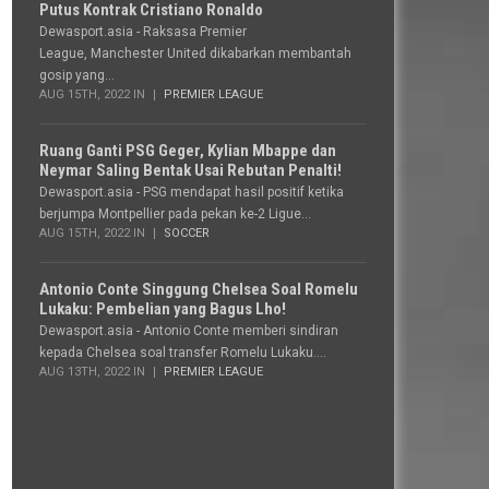
Putus Kontrak Cristiano Ronaldo
Dewasport.asia - Raksasa Premier
League, Manchester United dikabarkan membantah
gosip yang...
AUG 15TH, 2022 IN
PREMIER LEAGUE
Ruang Ganti PSG Geger, Kylian Mbappe dan
Neymar Saling Bentak Usai Rebutan Penalti!
Dewasport.asia - PSG mendapat hasil positif ketika
berjumpa Montpellier pada pekan ke-2 Ligue...
AUG 15TH, 2022 IN
SOCCER
Antonio Conte Singgung Chelsea Soal Romelu
Lukaku: Pembelian yang Bagus Lho!
Dewasport.asia - Antonio Conte memberi sindiran
kepada Chelsea soal transfer Romelu Lukaku....
AUG 13TH, 2022 IN
PREMIER LEAGUE