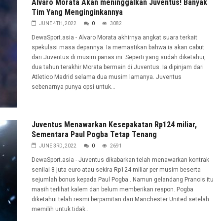
Alvaro Morata Akan meninggalkan Juventus! Banyak
Tim Yang Menginginkannya
JUNE 4TH, 2022
0
3082
DewaSport.asia - Alvaro Morata akhirnya angkat suara terkait
spekulasi masa depannya. Ia memastikan bahwa ia akan cabut
dari Juventus di musim panas ini. Seperti yang sudah diketahui,
dua tahun terakhir Morata bermain di Juventus. Ia dipinjam dari
Atletico Madrid selama dua musim lamanya. Juventus
sebenarnya punya opsi untuk...
Juventus Menawarkan Kesepakatan Rp124 miliar,
Sementara Paul Pogba Tetap Tenang
JUNE 3RD, 2022
0
2691
DewaSport.asia - Juventus dikabarkan telah menawarkan kontrak
senilai 8 juta euro atau sekira Rp124 miliar per musim beserta
sejumlah bonus kepada Paul Pogba . Namun gelandang Prancis itu
masih terlihat kalem dan belum memberikan respon. Pogba
diketahui telah resmi berpamitan dari Manchester United setelah
memilih untuk tidak...