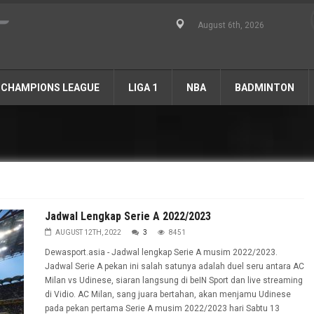
August 6th, 2026
CHAMPIONS LEAGUE
LIGA 1
NBA
BADMINTON
Jadwal Lengkap Serie A 2022/2023
AUGUST 12TH, 2022
3
8451
Dewasport.asia - Jadwal lengkap Serie A musim 2022/2023.
Jadwal Serie A pekan ini salah satunya adalah duel seru antara AC
Milan vs Udinese, siaran langsung di beIN Sport dan live streaming
di Vidio. AC Milan, sang juara bertahan, akan menjamu Udinese
pada pekan pertama Serie A musim 2022/2023 hari Sabtu 13