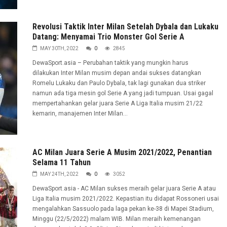
Revolusi Taktik Inter Milan Setelah Dybala dan Lukaku
Datang: Menyamai Trio Monster Gol Serie A
MAY 30TH, 2022
0
2845
DewaSport.asia – Perubahan taktik yang mungkin harus
dilakukan Inter Milan musim depan andai sukses datangkan
Romelu Lukaku dan Paulo Dybala, tak lagi gunakan dua striker
namun ada tiga mesin gol Serie A yang jadi tumpuan. Usai gagal
mempertahankan gelar juara Serie A Liga Italia musim 21/22
kemarin, manajemen Inter Milan...
AC Milan Juara Serie A Musim 2021/2022, Penantian
Selama 11 Tahun
MAY 24TH, 2022
0
3052
DewaSport.asia - AC Milan sukses meraih gelar juara Serie A atau
Liga Italia musim 2021/2022. Kepastian itu didapat Rossoneri usai
mengalahkan Sassuolo pada laga pekan ke-38 di Mapei Stadium,
Minggu (22/5/2022) malam WIB. Milan meraih kemenangan