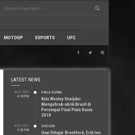
MOTOGP
ESPORTS
UFC
LATEST NEWS
AUG 16TH
PIALA DUNIA
4:18 PM
Kala Wesley Sneijder
Mengobrak-abrik Brasil di
Perempat Final Piala Dunia
2010
AUG 16TH
SOCCER
3:25 PM
Usai Dihajar Brentford, Erik ten