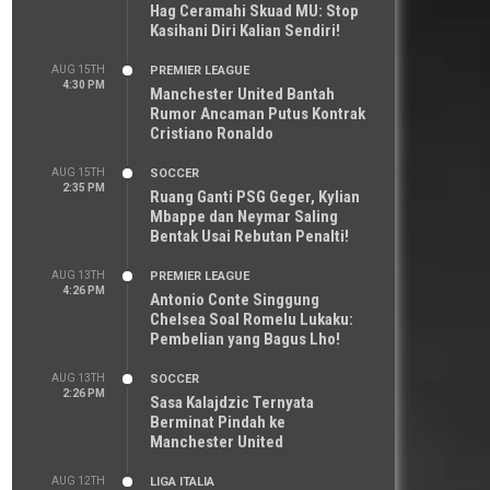
Hag Ceramahi Skuad MU: Stop
Kasihani Diri Kalian Sendiri!
AUG 15TH
PREMIER LEAGUE
4:30 PM
Manchester United Bantah
Rumor Ancaman Putus Kontrak
Cristiano Ronaldo
AUG 15TH
SOCCER
2:35 PM
Ruang Ganti PSG Geger, Kylian
Mbappe dan Neymar Saling
Bentak Usai Rebutan Penalti!
AUG 13TH
PREMIER LEAGUE
4:26 PM
Antonio Conte Singgung
Chelsea Soal Romelu Lukaku:
Pembelian yang Bagus Lho!
AUG 13TH
SOCCER
2:26 PM
Sasa Kalajdzic Ternyata
Berminat Pindah ke
Manchester United
AUG 12TH
LIGA ITALIA