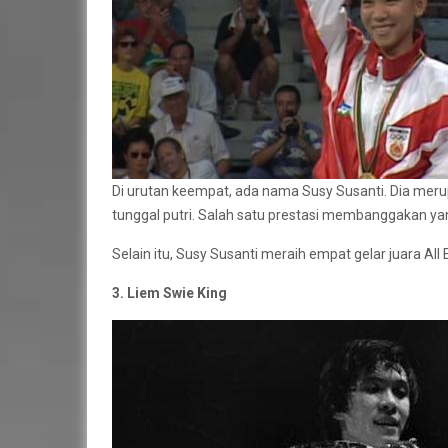
Di urutan keempat, ada nama Susy Susanti. Dia meru
tunggal putri. Salah satu prestasi membanggakan ya
Selain itu, Susy Susanti meraih empat gelar juara All 
3. Liem Swie King