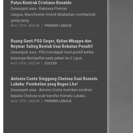
Putus Kontrak Cristiano Ronaldo
Dewasport.asia - Raksasa Premier
League, Manchester United dikabarkan membantah
gosip yang...
AUG 15TH, 2022 IN
PREMIER LEAGUE
Ruang Ganti PSG Geger, Kylian Mbappe dan
Neymar Saling Bentak Usai Rebutan Penalti!
Dewasport.asia - PSG mendapat hasil positif ketika
berjumpa Montpellier pada pekan ke-2 Ligue...
AUG 15TH, 2022 IN
SOCCER
Antonio Conte Singgung Chelsea Soal Romelu
Lukaku: Pembelian yang Bagus Lho!
Dewasport.asia - Antonio Conte memberi sindiran
kepada Chelsea soal transfer Romelu Lukaku....
AUG 13TH, 2022 IN
PREMIER LEAGUE