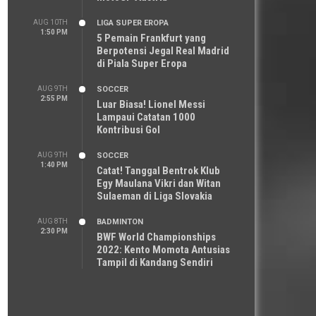
AUG 10TH
LIGA SUPER EROPA
1:50 PM
5 Pemain Frankfurt yang
Berpotensi Jegal Real Madrid
di Piala Super Eropa
AUG 9TH
SOCCER
2:55 PM
Luar Biasa! Lionel Messi
Lampaui Catatan 1000
Kontribusi Gol
AUG 9TH
SOCCER
1:40 PM
Catat! Tanggal Bentrok Klub
Egy Maulana Vikri dan Witan
Sulaeman di Liga Slovakia
AUG 8TH
BADMINTON
2:30 PM
BWF World Championships
2022: Kento Momota Antusias
Tampil di Kandang Sendiri