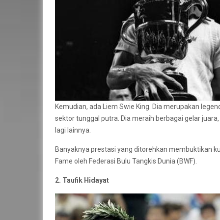
Kemudian, ada Liem Swie King. Dia merupakan legen
sektor tunggal putra. Dia meraih berbagai gelar juar
lagi lainnya.
Banyaknya prestasi yang ditorehkan membuktikan kua
Fame oleh Federasi Bulu Tangkis Dunia (BWF).
2. Taufik Hidayat