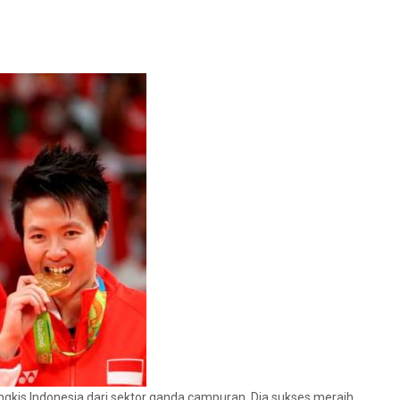
tangkis Indonesia dari sektor ganda campuran. Dia sukses meraih