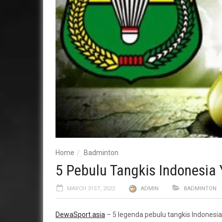
Home
Badminton
5 Pebulu Tangkis Indonesia 
MARCH 31ST, 2022
ADMIN
BADMINTON
DewaSport.asia
– 5 legenda pebulu tangkis Indonesia 