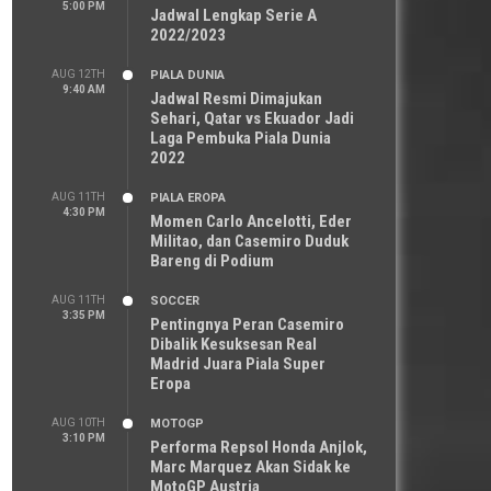
5:00 PM
Jadwal Lengkap Serie A
2022/2023
AUG 12TH
PIALA DUNIA
9:40 AM
Jadwal Resmi Dimajukan
Sehari, Qatar vs Ekuador Jadi
Laga Pembuka Piala Dunia
2022
AUG 11TH
PIALA EROPA
4:30 PM
Momen Carlo Ancelotti, Eder
Militao, dan Casemiro Duduk
Bareng di Podium
AUG 11TH
SOCCER
3:35 PM
Pentingnya Peran Casemiro
Dibalik Kesuksesan Real
Madrid Juara Piala Super
Eropa
AUG 10TH
MOTOGP
3:10 PM
Performa Repsol Honda Anjlok,
Marc Marquez Akan Sidak ke
MotoGP Austria