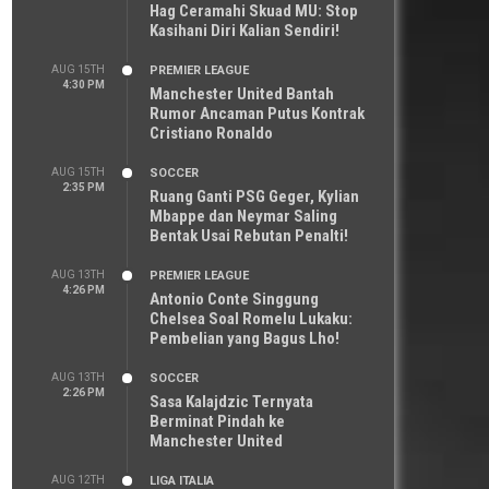
Hag Ceramahi Skuad MU: Stop
Kasihani Diri Kalian Sendiri!
AUG 15TH
PREMIER LEAGUE
4:30 PM
Manchester United Bantah
Rumor Ancaman Putus Kontrak
Cristiano Ronaldo
AUG 15TH
SOCCER
2:35 PM
Ruang Ganti PSG Geger, Kylian
Mbappe dan Neymar Saling
Bentak Usai Rebutan Penalti!
AUG 13TH
PREMIER LEAGUE
4:26 PM
Antonio Conte Singgung
Chelsea Soal Romelu Lukaku:
Pembelian yang Bagus Lho!
AUG 13TH
SOCCER
2:26 PM
Sasa Kalajdzic Ternyata
Berminat Pindah ke
Manchester United
AUG 12TH
LIGA ITALIA