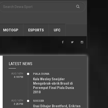
MOTOGP
ESPORTS
UFC
LATEST NEWS
AUG 16TH
PIALA DUNIA
4:18 PM
Kala Wesley Sneijder
Mengobrak-abrik Brasil di
Perempat Final Piala Dunia
2010
AUG 16TH
SOCCER
3:25 PM
Usai Dihajar Brentford, Erik ten