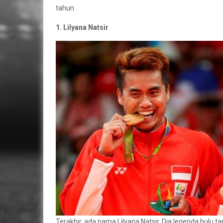
tahun.
1. Lilyana Natsir
Terakhir, ada nama Lilyana Natsir. Dia legenda bulu 