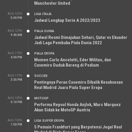
Manchester United
AUG 12TH
LIGA ITALIA
5:00 PM
Jadwal Lengkap Serie A 2022/2023
AUG 12TH
PIALA DUNIA
9:40 AM
Jadwal Resmi Dimajukan Sehari, Qatar vs Ekuador
Jadi Laga Pembuka Piala Dunia 2022
AUG 11TH
PIALA EROPA
4:30 PM
Momen Carlo Ancelotti, Eder Militao, dan
Casemiro Duduk Bareng di Podium
AUG 11TH
SOCCER
3:35 PM
Pentingnya Peran Casemiro Dibalik Kesuksesan
Real Madrid Juara Piala Super Eropa
AUG 10TH
MOTOGP
3:10 PM
Performa Repsol Honda Anjlok, Marc Marquez
Akan Sidak ke MotoGP Austria
AUG 10TH
LIGA SUPER EROPA
1:50 PM
5 Pemain Frankfurt yang Berpotensi Jegal Real