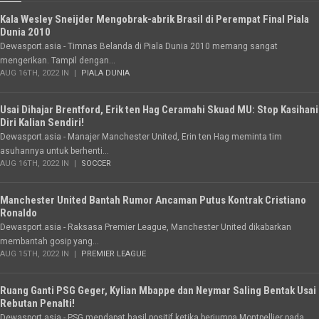
Kala Wesley Sneijder Mengobrak-abrik Brasil di Perempat Final Piala
Dunia 2010
Dewasport.asia - Timnas Belanda di Piala Dunia 2010 memang sangat
mengerikan. Tampil dengan...
AUG 16TH, 2022 IN
PIALA DUNIA
Usai Dihajar Brentford, Erik ten Hag Ceramahi Skuad MU: Stop Kasihani
Diri Kalian Sendiri!
Dewasport.asia - Manajer Manchester United, Erin ten Hag meminta tim
asuhannya untuk berhenti...
AUG 16TH, 2022 IN
SOCCER
Manchester United Bantah Rumor Ancaman Putus Kontrak Cristiano
Ronaldo
Dewasport.asia - Raksasa Premier League, Manchester United dikabarkan
membantah gosip yang...
AUG 15TH, 2022 IN
PREMIER LEAGUE
Ruang Ganti PSG Geger, Kylian Mbappe dan Neymar Saling Bentak Usai
Rebutan Penalti!
Dewasport.asia - PSG mendapat hasil positif ketika berjumpa Montpellier pada