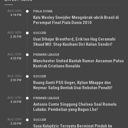
AUG 16TH
PIALA DUNIA
4:18 PM
Kala Wesley Sneijder Mengobrak-abrik Brasil di
Perempat Final Piala Dunia 2010
AUG 16TH
SOCCER
3:25 PM
Usai Dihajar Brentford, Erik ten Hag Ceramahi
Skuad MU: Stop Kasihani Diri Kalian Sendiri!
AUG 15TH
PREMIER LEAGUE
4:30 PM
Manchester United Bantah Rumor Ancaman Putus
Kontrak Cristiano Ronaldo
AUG 15TH
SOCCER
2:35 PM
Ruang Ganti PSG Geger, Kylian Mbappe dan
Neymar Saling Bentak Usai Rebutan Penalti!
AUG 13TH
PREMIER LEAGUE
4:26 PM
Antonio Conte Singgung Chelsea Soal Romelu
Lukaku: Pembelian yang Bagus Lho!
AUG 13TH
SOCCER
2:26 PM
Sasa Kalajdzic Ternyata Berminat Pindah ke