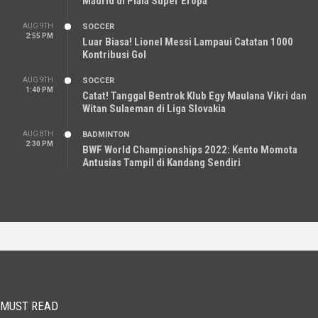
Madrid di Piala Super Eropa
AUG 9TH
SOCCER
2:55 PM
Luar Biasa! Lionel Messi Lampaui Catatan 1000
Kontribusi Gol
AUG 9TH
SOCCER
1:40 PM
Catat! Tanggal Bentrok Klub Egy Maulana Vikri dan
Witan Sulaeman di Liga Slovakia
AUG 8TH
BADMINTON
2:30 PM
BWF World Championships 2022: Kento Momota
Antusias Tampil di Kandang Sendiri
MUST READ