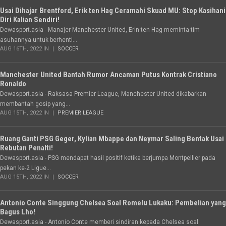
Usai Dihajar Brentford, Erik ten Hag Ceramahi Skuad MU: Stop Kasihani
Diri Kalian Sendiri!
Dewasport.asia - Manajer Manchester United, Erin ten Hag meminta tim
asuhannya untuk berhenti...
AUG 16TH, 2022 IN
SOCCER
Manchester United Bantah Rumor Ancaman Putus Kontrak Cristiano
Ronaldo
Dewasport.asia - Raksasa Premier League, Manchester United dikabarkan
membantah gosip yang...
AUG 15TH, 2022 IN
PREMIER LEAGUE
Ruang Ganti PSG Geger, Kylian Mbappe dan Neymar Saling Bentak Usai
Rebutan Penalti!
Dewasport.asia - PSG mendapat hasil positif ketika berjumpa Montpellier pada
pekan ke-2 Ligue...
AUG 15TH, 2022 IN
SOCCER
Antonio Conte Singgung Chelsea Soal Romelu Lukaku: Pembelian yang
Bagus Lho!
Dewasport.asia - Antonio Conte memberi sindiran kepada Chelsea soal