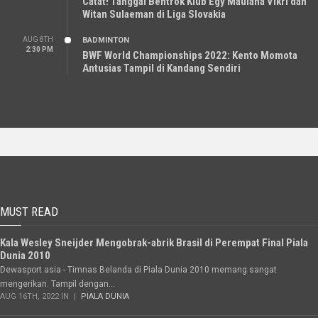
Catat! Tanggal Bentrok Klub Egy Maulana Vikri dan
Witan Sulaeman di Liga Slovakia
AUG 8TH
BADMINTON
2:30 PM
BWF World Championships 2022: Kento Momota
Antusias Tampil di Kandang Sendiri
MUST READ
Kala Wesley Sneijder Mengobrak-abrik Brasil di Perempat Final Piala
Dunia 2010
Dewasport.asia - Timnas Belanda di Piala Dunia 2010 memang sangat
mengerikan. Tampil dengan...
AUG 16TH, 2022 IN
PIALA DUNIA