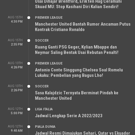
Usai Dihajar Brentford, Erik ten Hag Ceramahi
Skuad MU: Stop Kasihani Diri Kalian Sendiri!
AUG 15TH
PREMIER LEAGUE
4:30 PM
Manchester United Bantah Rumor Ancaman Putus
Kontrak Cristiano Ronaldo
AUG 15TH
SOCCER
2:35 PM
Ruang Ganti PSG Geger, Kylian Mbappe dan
Neymar Saling Bentak Usai Rebutan Penalti!
AUG 13TH
PREMIER LEAGUE
4:26 PM
Antonio Conte Singgung Chelsea Soal Romelu
Lukaku: Pembelian yang Bagus Lho!
AUG 13TH
SOCCER
2:26 PM
Sasa Kalajdzic Ternyata Berminat Pindah ke
Manchester United
AUG 12TH
LIGA ITALIA
5:00 PM
Jadwal Lengkap Serie A 2022/2023
AUG 12TH
PIALA DUNIA
9:40 AM
Jadwal Resmi Dimajukan Sehari, Qatar vs Ekuador