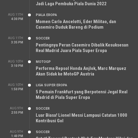
Jadi Laga Pembuka Piala Dunia 2022
AUG 11TH
PIALA EROPA
4:30 PM
Momen Carlo Ancelotti, Eder Militao, dan
Casemiro Duduk Bareng di Podium
AUG 11TH
SOCCER
3:35 PM
Pentingnya Peran Casemiro Dibalik Kesuksesan
Real Madrid Juara Piala Super Eropa
AUG 10TH
MOTOGP
3:10 PM
Performa Repsol Honda Anjlok, Marc Marquez
Akan Sidak ke MotoGP Austria
AUG 10TH
LIGA SUPER EROPA
1:50 PM
5 Pemain Frankfurt yang Berpotensi Jegal Real
Madrid di Piala Super Eropa
AUG 9TH
SOCCER
2:55 PM
Luar Biasa! Lionel Messi Lampaui Catatan 1000
Kontribusi Gol
AUG 9TH
SOCCER
1:40 PM