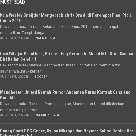
MUST READ
Kala Wesley Sneijder Mengobrak-abrik Brasil di Perempat Final Piala
Dunia 2010
Dewasport.asia - Timnas Belanda di Piala Dunia 2010 memang sangat
mengerikan. Tampil dengan...
AUG 16TH, 2022 IN
PIALA DUNIA
Usai Dihajar Brentford, Erik ten Hag Ceramahi Skuad MU: Stop Kasihani
Diri Kalian Sendiri!
Dewasport.asia - Manajer Manchester United, Erin ten Hag meminta tim
asuhannya untuk berhenti...
AUG 16TH, 2022 IN
SOCCER
Manchester United Bantah Rumor Ancaman Putus Kontrak Cristiano
Ronaldo
Dewasport.asia - Raksasa Premier League, Manchester United dikabarkan
membantah gosip yang...
AUG 15TH, 2022 IN
PREMIER LEAGUE
Ruang Ganti PSG Geger, Kylian Mbappe dan Neymar Saling Bentak Usai