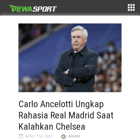
Carlo Ancelotti Ungkap
Rahasia Real Madrid Saat
Kalahkan Chelsea
APRIL 7TH, 2022
ADMIN