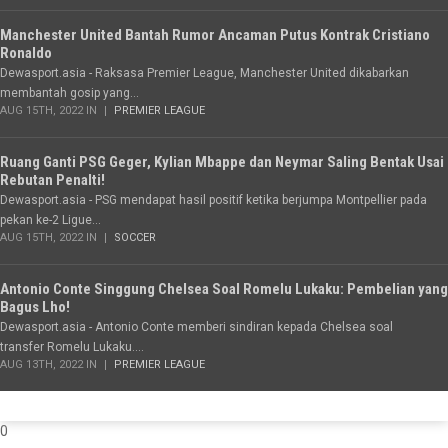
Manchester United Bantah Rumor Ancaman Putus Kontrak Cristiano
Ronaldo
Dewasport.asia - Raksasa Premier League, Manchester United dikabarkan
membantah gosip yang...
AUG 15TH, 2022 IN
PREMIER LEAGUE
Ruang Ganti PSG Geger, Kylian Mbappe dan Neymar Saling Bentak Usai
Rebutan Penalti!
Dewasport.asia - PSG mendapat hasil positif ketika berjumpa Montpellier pada
pekan ke-2 Ligue...
AUG 15TH, 2022 IN
SOCCER
Antonio Conte Singgung Chelsea Soal Romelu Lukaku: Pembelian yang
Bagus Lho!
Dewasport.asia - Antonio Conte memberi sindiran kepada Chelsea soal
transfer Romelu Lukaku....
AUG 13TH, 2022 IN
PREMIER LEAGUE
0