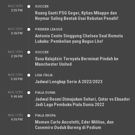
AUG 15TH
SOCCER
2:35 PM
Ruang Ganti PSG Geger, Kylian Mbappe dan
Neymar Saling Bentak Usai Rebutan Penalti!
AUG 13TH
PREMIER LEAGUE
4:26 PM
Antonio Conte Singgung Chelsea Soal Romelu
Lukaku: Pembelian yang Bagus Lho!
AUG 13TH
SOCCER
2:26 PM
Sasa Kalajdzic Ternyata Berminat Pindah ke
Manchester United
AUG 12TH
LIGA ITALIA
5:00 PM
Jadwal Lengkap Serie A 2022/2023
AUG 12TH
PIALA DUNIA
9:40 AM
Jadwal Resmi Dimajukan Sehari, Qatar vs Ekuador
Jadi Laga Pembuka Piala Dunia 2022
AUG 11TH
PIALA EROPA
4:30 PM
Momen Carlo Ancelotti, Eder Militao, dan
Casemiro Duduk Bareng di Podium