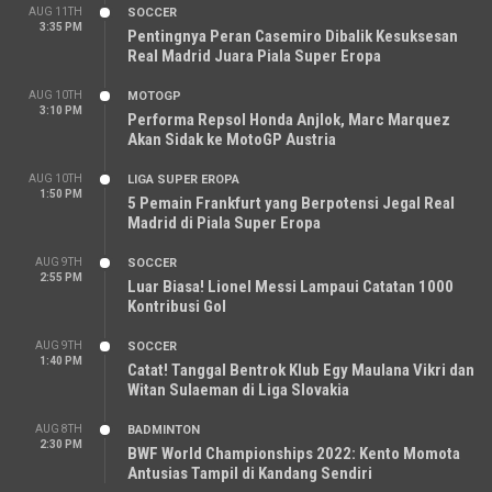
AUG 11TH
SOCCER
3:35 PM
Pentingnya Peran Casemiro Dibalik Kesuksesan
Real Madrid Juara Piala Super Eropa
AUG 10TH
MOTOGP
3:10 PM
Performa Repsol Honda Anjlok, Marc Marquez
Akan Sidak ke MotoGP Austria
AUG 10TH
LIGA SUPER EROPA
1:50 PM
5 Pemain Frankfurt yang Berpotensi Jegal Real
Madrid di Piala Super Eropa
AUG 9TH
SOCCER
2:55 PM
Luar Biasa! Lionel Messi Lampaui Catatan 1000
Kontribusi Gol
AUG 9TH
SOCCER
1:40 PM
Catat! Tanggal Bentrok Klub Egy Maulana Vikri dan
Witan Sulaeman di Liga Slovakia
AUG 8TH
BADMINTON
2:30 PM
BWF World Championships 2022: Kento Momota
Antusias Tampil di Kandang Sendiri