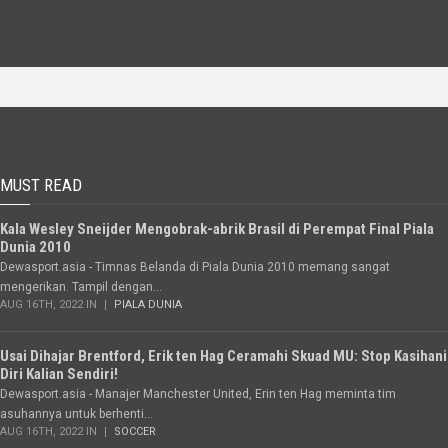
MUST READ
Kala Wesley Sneijder Mengobrak-abrik Brasil di Perempat Final Piala
Dunia 2010
Dewasport.asia - Timnas Belanda di Piala Dunia 2010 memang sangat
mengerikan. Tampil dengan...
AUG 16TH, 2022 IN
PIALA DUNIA
Usai Dihajar Brentford, Erik ten Hag Ceramahi Skuad MU: Stop Kasihani
Diri Kalian Sendiri!
Dewasport.asia - Manajer Manchester United, Erin ten Hag meminta tim
asuhannya untuk berhenti...
AUG 16TH, 2022 IN
SOCCER