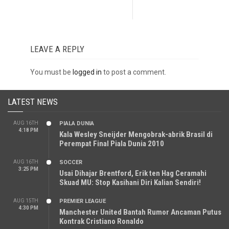
LEAVE A REPLY
You must be
logged in
to post a comment.
LATEST NEWS
AUG 16TH
PIALA DUNIA
4:18 PM
Kala Wesley Sneijder Mengobrak-abrik Brasil di
Perempat Final Piala Dunia 2010
AUG 16TH
SOCCER
3:25 PM
Usai Dihajar Brentford, Erik ten Hag Ceramahi
Skuad MU: Stop Kasihani Diri Kalian Sendiri!
AUG 15TH
PREMIER LEAGUE
4:30 PM
Manchester United Bantah Rumor Ancaman Putus
Kontrak Cristiano Ronaldo