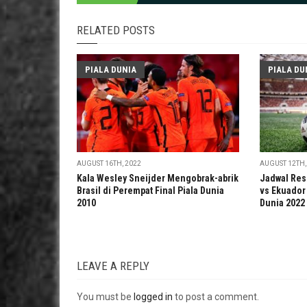
RELATED POSTS
PIALA DUNIA
PIALA DU
AUGUST 16TH, 2022
AUGUST 12TH,
Kala Wesley Sneijder Mengobrak-abrik
Jadwal Res
Brasil di Perempat Final Piala Dunia
vs Ekuador
2010
Dunia 2022
LEAVE A REPLY
You must be
logged in
to post a comment.