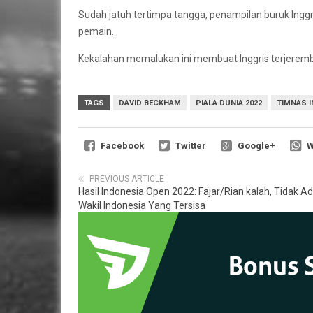
Sudah jatuh tertimpa tangga, penampilan buruk Ingg
pemain.
Kekalahan memalukan ini membuat Inggris terjeremb
TAGS
DAVID BECKHAM
PIALA DUNIA 2022
TIMNAS I
Facebook
Twitter
Google+
W
PREVIOUS ARTICLE
Hasil Indonesia Open 2022: Fajar/Rian kalah, Tidak A
Wakil Indonesia Yang Tersisa