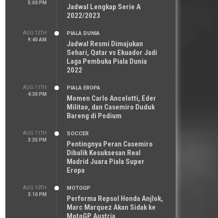
5:00 PM
Jadwal Lengkap Serie A
2022/2023
AUG 12TH
PIALA DUNIA
9:40 AM
Jadwal Resmi Dimajukan
Sehari, Qatar vs Ekuador Jadi
Laga Pembuka Piala Dunia
2022
AUG 11TH
PIALA EROPA
4:30 PM
Momen Carlo Ancelotti, Eder
Militao, dan Casemiro Duduk
Bareng di Podium
AUG 11TH
SOCCER
3:35 PM
Pentingnya Peran Casemiro
Dibalik Kesuksesan Real
Madrid Juara Piala Super
Eropa
AUG 10TH
MOTOGP
3:10 PM
Performa Repsol Honda Anjlok,
Marc Marquez Akan Sidak ke
MotoGP Austria