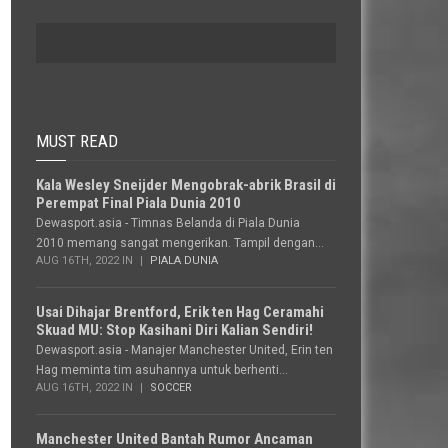
MUST READ
Kala Wesley Sneijder Mengobrak-abrik Brasil di
Perempat Final Piala Dunia 2010
Dewasport.asia - Timnas Belanda di Piala Dunia
2010 memang sangat mengerikan. Tampil dengan...
AUG 16TH, 2022 IN
PIALA DUNIA
Usai Dihajar Brentford, Erik ten Hag Ceramahi
Skuad MU: Stop Kasihani Diri Kalian Sendiri!
Dewasport.asia - Manajer Manchester United, Erin ten
Hag meminta tim asuhannya untuk berhenti...
AUG 16TH, 2022 IN
SOCCER
Manchester United Bantah Rumor Ancaman