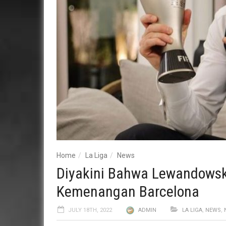
Home
La Liga
News
Diyakini Bahwa Lewandowsk
Kemenangan Barcelona
JULY 18TH, 2022
ADMIN
LA LIGA
,
NEWS
,