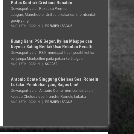
Putus Kontrak Cristiano Ronaldo
Dewasport.asia - Raksasa Premier
League, Manchester United dikabarkan membantah
gosip yang...
AUG 15TH, 2022 IN
PREMIER LEAGUE
Ruang Ganti PSG Geger, Kylian Mbappe dan
Neymar Saling Bentak Usai Rebutan Penalti!
Dewasport.asia - PSG mendapat hasil positif ketika
berjumpa Montpellier pada pekan ke-2 Ligue...
AUG 15TH, 2022 IN
SOCCER
Antonio Conte Singgung Chelsea Soal Romelu
Lukaku: Pembelian yang Bagus Lho!
Dewasport.asia - Antonio Conte memberi sindiran
kepada Chelsea soal transfer Romelu Lukaku....
AUG 13TH, 2022 IN
PREMIER LEAGUE