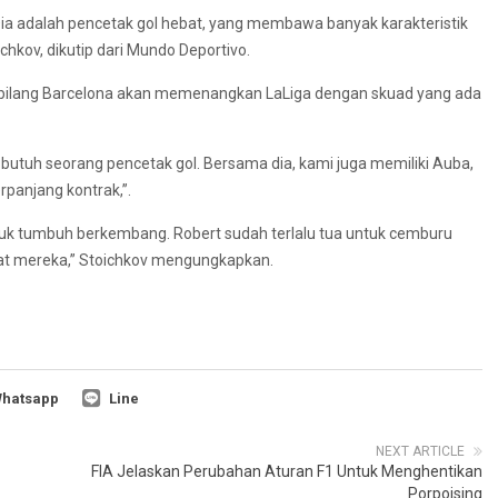
ia adalah pencetak gol hebat, yang membawa banyak karakteristik
ichkov, dikutip dari Mundo Deportivo.
ni bilang Barcelona akan memenangkan LaLiga dengan skuad yang ada
utuh seorang pencetak gol. Bersama dia, kami juga memiliki Auba,
rpanjang kontrak,”.
tuk tumbuh berkembang. Robert sudah terlalu tua untuk cemburu
at mereka,” Stoichkov mengungkapkan.
hatsapp
Line
NEXT ARTICLE
FIA Jelaskan Perubahan Aturan F1 Untuk Menghentikan
Porpoising