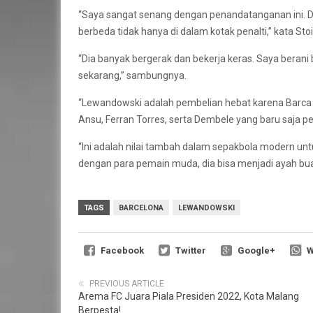
“Saya sangat senang dengan penandatanganan ini. D
berbeda tidak hanya di dalam kotak penalti,” kata Sto
“Dia banyak bergerak dan bekerja keras. Saya bera
sekarang,” sambungnya.
“Lewandowski adalah pembelian hebat karena Barca b
Ansu, Ferran Torres, serta Dembele yang baru saja pe
“Ini adalah nilai tambah dalam sepakbola modern un
dengan para pemain muda, dia bisa menjadi ayah bu
TAGS
BARCELONA
LEWANDOWSKI
Facebook
Twitter
Google+
W
PREVIOUS ARTICLE
Arema FC Juara Piala Presiden 2022, Kota Malang
Berpesta!