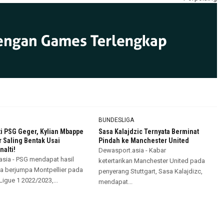
BUNDESLIGA
i PSG Geger, Kylian Mbappe
Sasa Kalajdzic Ternyata Berminat
 Saling Bentak Usai
Pindah ke Manchester United
alti!
Dewasport.asia - Kabar
sia - PSG mendapat hasil
ketertarikan Manchester United pada
ika berjumpa Montpellier pada
penyerang Stuttgart, Sasa Kalajdizc,
Ligue 1 2022/2023,...
mendapat...