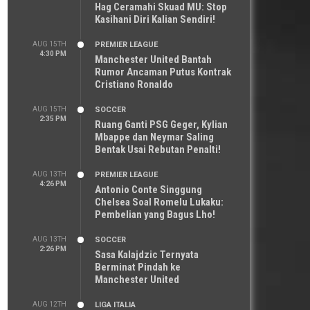
Hag Ceramahi Skuad MU: Stop
Kasihani Diri Kalian Sendiri!
AUG 15TH
PREMIER LEAGUE
4:30 PM
Manchester United Bantah
Rumor Ancaman Putus Kontrak
Cristiano Ronaldo
AUG 15TH
SOCCER
2:35 PM
Ruang Ganti PSG Geger, Kylian
Mbappe dan Neymar Saling
Bentak Usai Rebutan Penalti!
AUG 13TH
PREMIER LEAGUE
4:26 PM
Antonio Conte Singgung
Chelsea Soal Romelu Lukaku:
Pembelian yang Bagus Lho!
AUG 13TH
SOCCER
2:26 PM
Sasa Kalajdzic Ternyata
Berminat Pindah ke
Manchester United
AUG 12TH
LIGA ITALIA