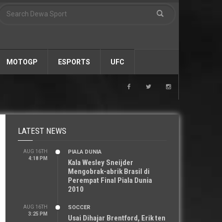
MOTOGP
ESPORTS
UFC
LATEST NEWS
AUG 16TH
PIALA DUNIA
4:18 PM
Kala Wesley Sneijder
Mengobrak-abrik Brasil di
Perempat Final Piala Dunia
2010
AUG 16TH
SOCCER
3:25 PM
Usai Dihajar Brentford, Erik ten