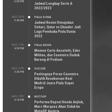
5:00 PM
Jadwal Lengkap Serie A
2022/2023
AUG 12TH
PIALA DUNIA
9:40 AM
Jadwal Resmi Dimajukan
Sehari, Qatar vs Ekuador Jadi
Laga Pembuka Piala Dunia
2022
AUG 11TH
PIALA EROPA
4:30 PM
Momen Carlo Ancelotti, Eder
Militao, dan Casemiro Duduk
Bareng di Podium
AUG 11TH
SOCCER
3:35 PM
Pentingnya Peran Casemiro
Dibalik Kesuksesan Real
Madrid Juara Piala Super
Eropa
AUG 10TH
MOTOGP
3:10 PM
Performa Repsol Honda Anjlok,
Marc Marquez Akan Sidak ke
MotoGP Austria