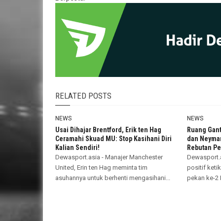
RELATED POSTS
NEWS
NEWS
Usai Dihajar Brentford, Erik ten Hag
Ruang Gant
Ceramahi Skuad MU: Stop Kasihani Diri
dan Neymar
Kalian Sendiri!
Rebutan Pen
Dewasport.asia - Manajer Manchester
Dewasport.a
United, Erin ten Hag meminta tim
positif ket
asuhannya untuk berhenti mengasihani...
pekan ke-2 