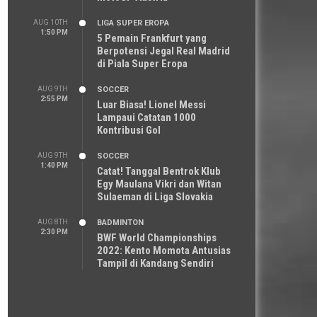
AUG 10TH
LIGA SUPER EROPA
1:50 PM
5 Pemain Frankfurt yang
Berpotensi Jegal Real Madrid
di Piala Super Eropa
AUG 9TH
SOCCER
2:55 PM
Luar Biasa! Lionel Messi
Lampaui Catatan 1000
Kontribusi Gol
AUG 9TH
SOCCER
1:40 PM
Catat! Tanggal Bentrok Klub
Egy Maulana Vikri dan Witan
Sulaeman di Liga Slovakia
AUG 8TH
BADMINTON
2:30 PM
BWF World Championships
2022: Kento Momota Antusias
Tampil di Kandang Sendiri