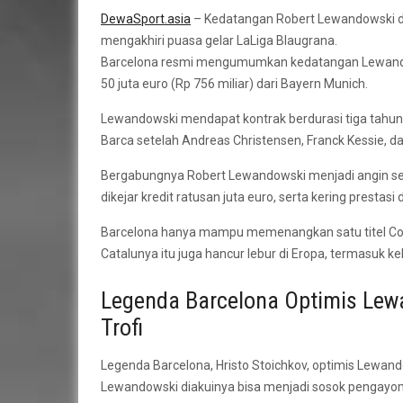
DewaSport.asia
– Kedatangan Robert Lewandowski dis
mengakhiri puasa gelar LaLiga Blaugrana.
Barcelona resmi mengumumkan kedatangan Lewandow
50 juta euro (Rp 756 miliar) dari Bayern Munich.
Lewandowski mendapat kontrak berdurasi tiga tahun
Barca setelah Andreas Christensen, Franck Kessie, d
Bergabungnya Robert Lewandowski menjadi angin sega
dikejar kredit ratusan juta euro, serta kering prestasi 
Barcelona hanya mampu memenangkan satu titel Copa 
Catalunya itu juga hancur lebur di Eropa, termasuk 
Legenda Barcelona Optimis Le
Trofi
Legenda Barcelona, Hristo Stoichkov, optimis Lewan
Lewandowski diakuinya bisa menjadi sosok pengayo