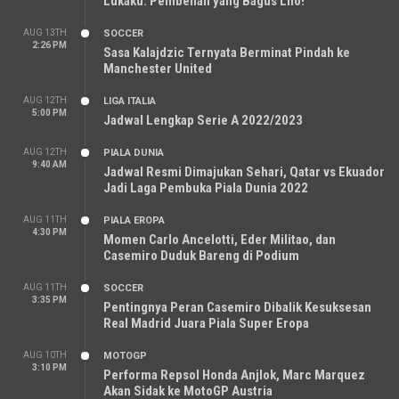
Lukaku: Pembelian yang Bagus Lho!
AUG 13TH
SOCCER
2:26 PM
Sasa Kalajdzic Ternyata Berminat Pindah ke
Manchester United
AUG 12TH
LIGA ITALIA
5:00 PM
Jadwal Lengkap Serie A 2022/2023
AUG 12TH
PIALA DUNIA
9:40 AM
Jadwal Resmi Dimajukan Sehari, Qatar vs Ekuador
Jadi Laga Pembuka Piala Dunia 2022
AUG 11TH
PIALA EROPA
4:30 PM
Momen Carlo Ancelotti, Eder Militao, dan
Casemiro Duduk Bareng di Podium
AUG 11TH
SOCCER
3:35 PM
Pentingnya Peran Casemiro Dibalik Kesuksesan
Real Madrid Juara Piala Super Eropa
AUG 10TH
MOTOGP
3:10 PM
Performa Repsol Honda Anjlok, Marc Marquez
Akan Sidak ke MotoGP Austria