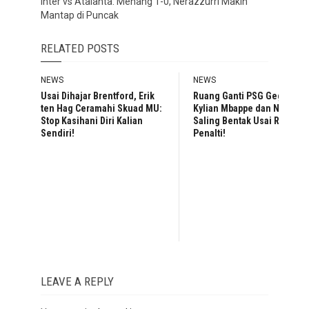
Inter vs Atalanta: Menang 1-0, Nerazzurri Makin
Mantap di Puncak
RELATED POSTS
NEWS
NEWS
Usai Dihajar Brentford, Erik
Ruang Ganti PSG Geger,
ten Hag Ceramahi Skuad MU:
Kylian Mbappe dan Neymar
Stop Kasihani Diri Kalian
Saling Bentak Usai Rebutan
Sendiri!
Penalti!
LEAVE A REPLY