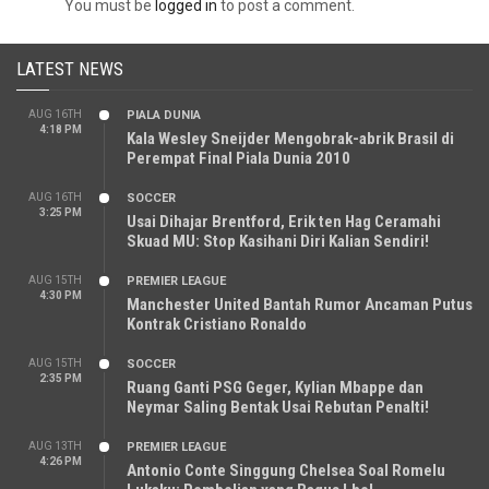
You must be
logged in
to post a comment.
LATEST NEWS
AUG 16TH
PIALA DUNIA
4:18 PM
Kala Wesley Sneijder Mengobrak-abrik Brasil di
Perempat Final Piala Dunia 2010
AUG 16TH
SOCCER
3:25 PM
Usai Dihajar Brentford, Erik ten Hag Ceramahi
Skuad MU: Stop Kasihani Diri Kalian Sendiri!
AUG 15TH
PREMIER LEAGUE
4:30 PM
Manchester United Bantah Rumor Ancaman Putus
Kontrak Cristiano Ronaldo
AUG 15TH
SOCCER
2:35 PM
Ruang Ganti PSG Geger, Kylian Mbappe dan
Neymar Saling Bentak Usai Rebutan Penalti!
AUG 13TH
PREMIER LEAGUE
4:26 PM
Antonio Conte Singgung Chelsea Soal Romelu