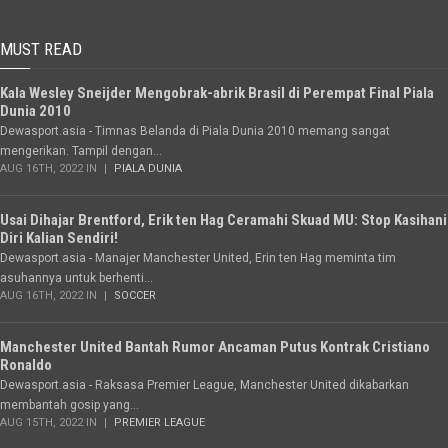
MUST READ
Kala Wesley Sneijder Mengobrak-abrik Brasil di Perempat Final Piala
Dunia 2010
Dewasport.asia - Timnas Belanda di Piala Dunia 2010 memang sangat
mengerikan. Tampil dengan...
AUG 16TH, 2022 IN
PIALA DUNIA
Usai Dihajar Brentford, Erik ten Hag Ceramahi Skuad MU: Stop Kasihani
Diri Kalian Sendiri!
Dewasport.asia - Manajer Manchester United, Erin ten Hag meminta tim
asuhannya untuk berhenti...
AUG 16TH, 2022 IN
SOCCER
Manchester United Bantah Rumor Ancaman Putus Kontrak Cristiano
Ronaldo
Dewasport.asia - Raksasa Premier League, Manchester United dikabarkan
membantah gosip yang...
AUG 15TH, 2022 IN
PREMIER LEAGUE