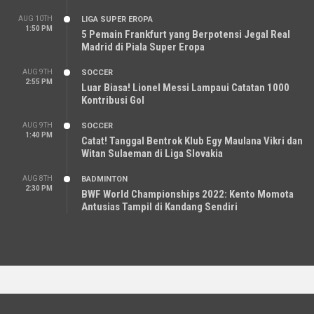
AUG 10TH
LIGA SUPER EROPA
1:50 PM
5 Pemain Frankfurt yang Berpotensi Jegal Real
Madrid di Piala Super Eropa
AUG 9TH
SOCCER
2:55 PM
Luar Biasa! Lionel Messi Lampaui Catatan 1000
Kontribusi Gol
AUG 9TH
SOCCER
1:40 PM
Catat! Tanggal Bentrok Klub Egy Maulana Vikri dan
Witan Sulaeman di Liga Slovakia
AUG 8TH
BADMINTON
2:30 PM
BWF World Championships 2022: Kento Momota
Antusias Tampil di Kandang Sendiri