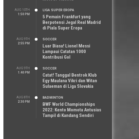
AUG 10TH
LIGA SUPER EROPA
1:50 PM
5 Pemain Frankfurt yang
Berpotensi Jegal Real Madrid
di Piala Super Eropa
AUG 9TH
SOCCER
2:55 PM
Luar Biasa! Lionel Messi
Lampaui Catatan 1000
Kontribusi Gol
AUG 9TH
SOCCER
1:40 PM
Catat! Tanggal Bentrok Klub
Egy Maulana Vikri dan Witan
Sulaeman di Liga Slovakia
AUG 8TH
BADMINTON
2:30 PM
BWF World Championships
2022: Kento Momota Antusias
Tampil di Kandang Sendiri