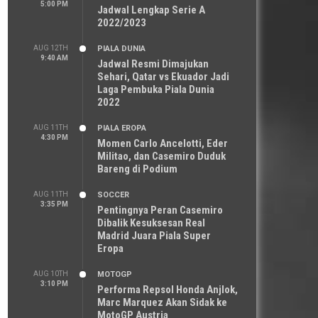
5:00 PM
Jadwal Lengkap Serie A
2022/2023
AUG 12TH
PIALA DUNIA
9:40 AM
Jadwal Resmi Dimajukan
Sehari, Qatar vs Ekuador Jadi
Laga Pembuka Piala Dunia
2022
AUG 11TH
PIALA EROPA
4:30 PM
Momen Carlo Ancelotti, Eder
Militao, dan Casemiro Duduk
Bareng di Podium
AUG 11TH
SOCCER
3:35 PM
Pentingnya Peran Casemiro
Dibalik Kesuksesan Real
Madrid Juara Piala Super
Eropa
AUG 10TH
MOTOGP
3:10 PM
Performa Repsol Honda Anjlok,
Marc Marquez Akan Sidak ke
MotoGP Austria