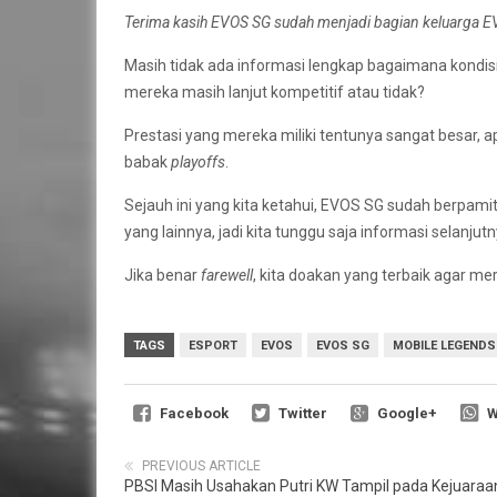
Terima kasih EVOS SG sudah menjadi bagian keluarga E
Masih tidak ada informasi lengkap bagaimana kondis
mereka masih lanjut kompetitif atau tidak?
Prestasi yang mereka miliki tentunya sangat besar,
babak
playoffs
.
Sejauh ini yang kita ketahui, EVOS SG sudah berpam
yang lainnya, jadi kita tunggu saja informasi selanjut
Jika benar
farewell
, kita doakan yang terbaik agar me
TAGS
ESPORT
EVOS
EVOS SG
MOBILE LEGENDS
Facebook
Twitter
Google+
W
PREVIOUS ARTICLE
PBSI Masih Usahakan Putri KW Tampil pada Kejuaraa