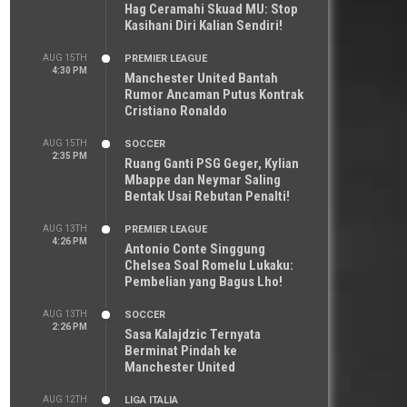
Hag Ceramahi Skuad MU: Stop
Kasihani Diri Kalian Sendiri!
AUG 15TH
PREMIER LEAGUE
4:30 PM
Manchester United Bantah
Rumor Ancaman Putus Kontrak
Cristiano Ronaldo
AUG 15TH
SOCCER
2:35 PM
Ruang Ganti PSG Geger, Kylian
Mbappe dan Neymar Saling
Bentak Usai Rebutan Penalti!
AUG 13TH
PREMIER LEAGUE
4:26 PM
Antonio Conte Singgung
Chelsea Soal Romelu Lukaku:
Pembelian yang Bagus Lho!
AUG 13TH
SOCCER
2:26 PM
Sasa Kalajdzic Ternyata
Berminat Pindah ke
Manchester United
AUG 12TH
LIGA ITALIA