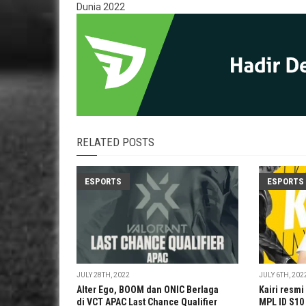
Dunia 2022
RELATED POSTS
ESPORTS
ESPORTS
JULY 28TH, 2022
JULY 6TH, 202
Alter Ego, BOOM dan ONIC Berlaga
Kairi resm
di VCT APAC Last Chance Qualifier
MPL ID S10