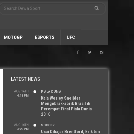
MOTOGP
ESPORTS
UFC
LATEST NEWS
AUG 16TH
PIALA DUNIA
4:18 PM
Kala Wesley Sneijder
Mengobrak-abrik Brasil di
Perempat Final Piala Dunia
2010
AUG 16TH
SOCCER
3:25 PM
Usai Dihajar Brentford, Erik ten