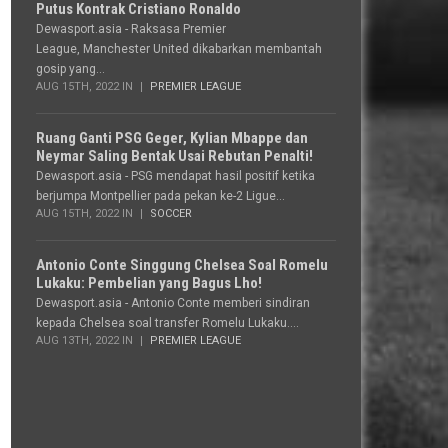
Putus Kontrak Cristiano Ronaldo
Dewasport.asia - Raksasa Premier
League, Manchester United dikabarkan membantah
gosip yang...
AUG 15TH, 2022 IN
PREMIER LEAGUE
Ruang Ganti PSG Geger, Kylian Mbappe dan
Neymar Saling Bentak Usai Rebutan Penalti!
Dewasport.asia - PSG mendapat hasil positif ketika
berjumpa Montpellier pada pekan ke-2 Ligue...
AUG 15TH, 2022 IN
SOCCER
Antonio Conte Singgung Chelsea Soal Romelu
Lukaku: Pembelian yang Bagus Lho!
Dewasport.asia - Antonio Conte memberi sindiran
kepada Chelsea soal transfer Romelu Lukaku....
AUG 13TH, 2022 IN
PREMIER LEAGUE