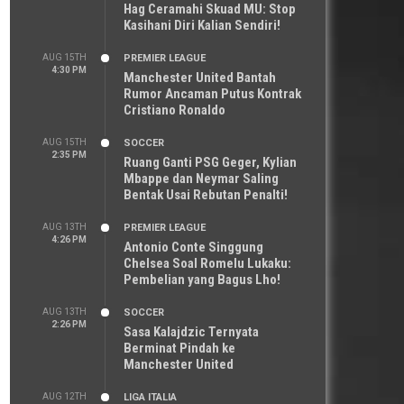
Hag Ceramahi Skuad MU: Stop
Kasihani Diri Kalian Sendiri!
AUG 15TH
PREMIER LEAGUE
4:30 PM
Manchester United Bantah
Rumor Ancaman Putus Kontrak
Cristiano Ronaldo
AUG 15TH
SOCCER
2:35 PM
Ruang Ganti PSG Geger, Kylian
Mbappe dan Neymar Saling
Bentak Usai Rebutan Penalti!
AUG 13TH
PREMIER LEAGUE
4:26 PM
Antonio Conte Singgung
Chelsea Soal Romelu Lukaku:
Pembelian yang Bagus Lho!
AUG 13TH
SOCCER
2:26 PM
Sasa Kalajdzic Ternyata
Berminat Pindah ke
Manchester United
AUG 12TH
LIGA ITALIA