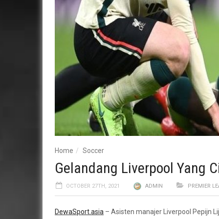
Home
Soccer
Gelandang Liverpool Yang 
OCTOBER 27TH, 2021
ADMIN
PREMIER L
DewaSport.asia
– Asisten manajer Liverpool Pepijn