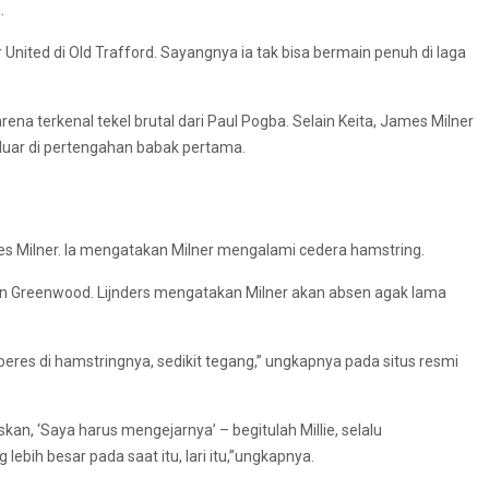
.
United di Old Trafford. Sayangnya ia tak bisa bermain penuh di laga
rena terkenal tekel brutal dari Paul Pogba. Selain Keita, James Milner
 keluar di pertengahan babak pertama.
s Milner. Ia mengatakan Milner mengalami cedera hamstring.
n Greenwood. Lijnders mengatakan Milner akan absen agak lama
beres di hamstringnya, sedikit tegang,” ungkapnya pada situs resmi
n, ‘Saya harus mengejarnya’ – begitulah Millie, selalu
bih besar pada saat itu, lari itu,”ungkapnya.