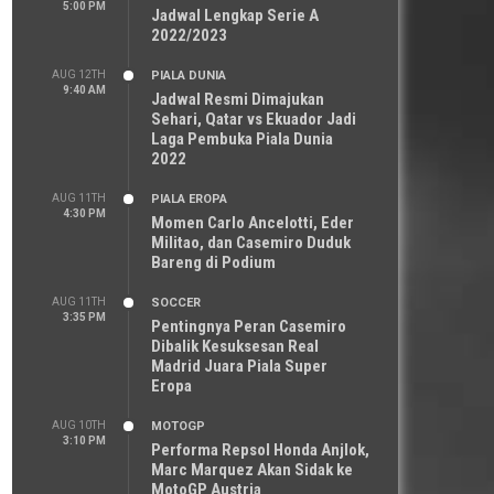
5:00 PM
Jadwal Lengkap Serie A
2022/2023
AUG 12TH
PIALA DUNIA
9:40 AM
Jadwal Resmi Dimajukan
Sehari, Qatar vs Ekuador Jadi
Laga Pembuka Piala Dunia
2022
AUG 11TH
PIALA EROPA
4:30 PM
Momen Carlo Ancelotti, Eder
Militao, dan Casemiro Duduk
Bareng di Podium
AUG 11TH
SOCCER
3:35 PM
Pentingnya Peran Casemiro
Dibalik Kesuksesan Real
Madrid Juara Piala Super
Eropa
AUG 10TH
MOTOGP
3:10 PM
Performa Repsol Honda Anjlok,
Marc Marquez Akan Sidak ke
MotoGP Austria