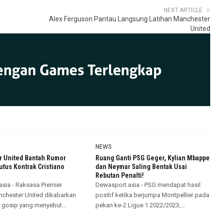
NEXT ARTICLE
Alex Ferguson Pantau Langsung Latihan Manchester
United
NEWS
 United Bantah Rumor
Ruang Ganti PSG Geger, Kylian Mbappe
tus Kontrak Cristiano
dan Neymar Saling Bentak Usai
Rebutan Penalti!
sia - Raksasa Premier
Dewasport.asia - PSG mendapat hasil
chester United dikabarkan
positif ketika berjumpa Montpellier pada
gosip yang menyebut...
pekan ke-2 Ligue 1 2022/2023,...