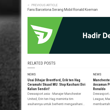
PREVIOUS ARTICLE
Fans Barcelona Serang Mobil Ronald Koeman
RELATED POSTS
NEWS
NEWS
Usai Dihajar Brentford, Erik ten Hag
Manchester
Ceramahi Skuad MU: Stop Kasihani Diri
Ancaman Pu
Kalian Sendiri!
Ronaldo
Dewasport.asia - Manajer Manchester
Dewasport.a
United, Erin ten Hag meminta tim
League, Man
asuhannya untuk berhenti mengasihani...
membantah 