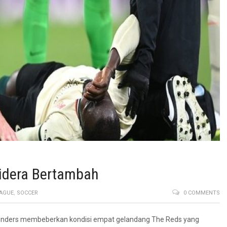
Cidera Bertambah
EAGUE
,
SOCCER
0 COMMENTS
 Lijnders membeberkan kondisi empat gelandang The Reds yang