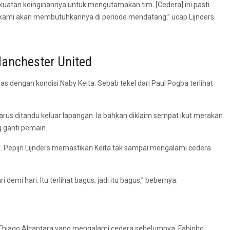
kuatan keinginannya untuk mengutamakan tim. [Cedera] ini pasti
pi kami akan membutuhkannya di periode mendatang,” ucap Lijnders.
anchester United
dengan kondisi Naby Keita. Sebab tekel dari Paul Pogba terlihat
rus ditandu keluar lapangan. Ia bahkan diklaim sempat ikut merakan
 ganti pemain.
t. Pepijn Lijnders memastikan Keita tak sampai mengalami cedera
emi hari. Itu terlihat bagus, jadi itu bagus,” bebernya.
Thiago Alcantara yang mengalami cedera sebelumnya. Fabinho