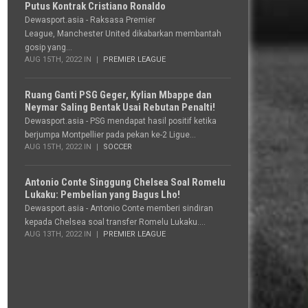
Putus Kontrak Cristiano Ronaldo
Dewasport.asia - Raksasa Premier
League, Manchester United dikabarkan membantah
gosip yang...
AUG 15TH, 2022 IN
PREMIER LEAGUE
Ruang Ganti PSG Geger, Kylian Mbappe dan
Neymar Saling Bentak Usai Rebutan Penalti!
Dewasport.asia - PSG mendapat hasil positif ketika
berjumpa Montpellier pada pekan ke-2 Ligue...
AUG 15TH, 2022 IN
SOCCER
Antonio Conte Singgung Chelsea Soal Romelu
Lukaku: Pembelian yang Bagus Lho!
Dewasport.asia - Antonio Conte memberi sindiran
kepada Chelsea soal transfer Romelu Lukaku....
AUG 13TH, 2022 IN
PREMIER LEAGUE