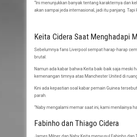
“Ini menunjukkan banyak tentang karakternya dan ke
akan sampai jeda internasional, jadi itu panjang. Ta
Keita Cidera Saat Menghadapi M
Sebelumnya fans Liverpool sempat harap-harap cemas 
brutal.
Namun ada kabar bahwa Keita baik-baik saja meski ha
kemenangan timnya atas Manchester United di ruang
Kini ada kepastian soal kabar pemain Guinea tersebu
parah.
“Naby mengalami memar saat ini, kami menilainya hari d
Fabinho dan Thiago Cidera
James Milner dan Naby Keita menyusul Fabinho dan 