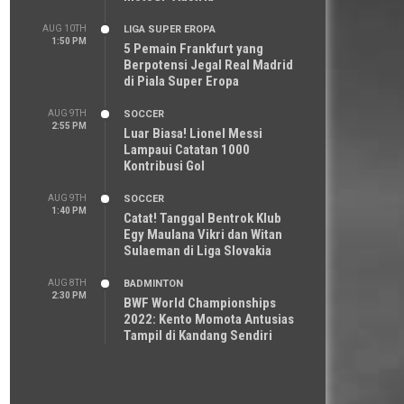
AUG 10TH
LIGA SUPER EROPA
1:50 PM
5 Pemain Frankfurt yang
Berpotensi Jegal Real Madrid
di Piala Super Eropa
AUG 9TH
SOCCER
2:55 PM
Luar Biasa! Lionel Messi
Lampaui Catatan 1000
Kontribusi Gol
AUG 9TH
SOCCER
1:40 PM
Catat! Tanggal Bentrok Klub
Egy Maulana Vikri dan Witan
Sulaeman di Liga Slovakia
AUG 8TH
BADMINTON
2:30 PM
BWF World Championships
2022: Kento Momota Antusias
Tampil di Kandang Sendiri