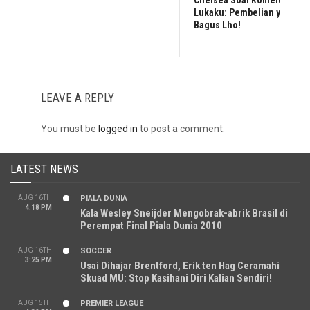
Lukaku: Pembelian yang
Bagus Lho!
LEAVE A REPLY
You must be
logged in
to post a comment.
LATEST NEWS
AUG 16TH
PIALA DUNIA
4:18 PM
Kala Wesley Sneijder Mengobrak-abrik Brasil di
Perempat Final Piala Dunia 2010
AUG 16TH
SOCCER
3:25 PM
Usai Dihajar Brentford, Erik ten Hag Ceramahi
Skuad MU: Stop Kasihani Diri Kalian Sendiri!
AUG 15TH
PREMIER LEAGUE