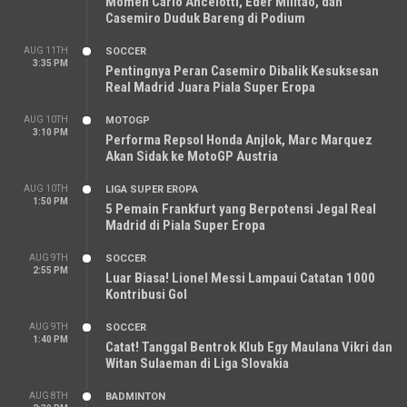
Momen Carlo Ancelotti, Eder Militao, dan
Casemiro Duduk Bareng di Podium
AUG 11TH
SOCCER
3:35 PM
Pentingnya Peran Casemiro Dibalik Kesuksesan
Real Madrid Juara Piala Super Eropa
AUG 10TH
MOTOGP
3:10 PM
Performa Repsol Honda Anjlok, Marc Marquez
Akan Sidak ke MotoGP Austria
AUG 10TH
LIGA SUPER EROPA
1:50 PM
5 Pemain Frankfurt yang Berpotensi Jegal Real
Madrid di Piala Super Eropa
AUG 9TH
SOCCER
2:55 PM
Luar Biasa! Lionel Messi Lampaui Catatan 1000
Kontribusi Gol
AUG 9TH
SOCCER
1:40 PM
Catat! Tanggal Bentrok Klub Egy Maulana Vikri dan
Witan Sulaeman di Liga Slovakia
AUG 8TH
BADMINTON