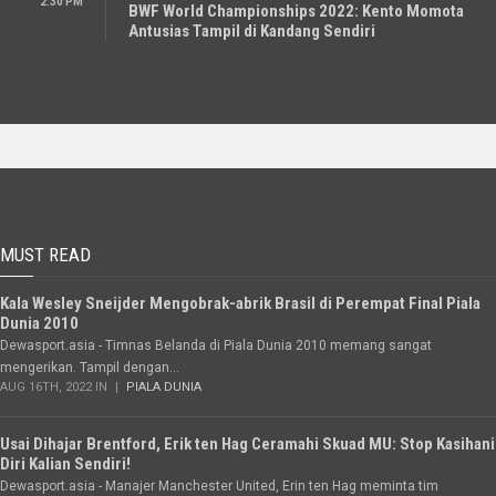
2:30 PM
BWF World Championships 2022: Kento Momota
Antusias Tampil di Kandang Sendiri
MUST READ
Kala Wesley Sneijder Mengobrak-abrik Brasil di Perempat Final Piala
Dunia 2010
Dewasport.asia - Timnas Belanda di Piala Dunia 2010 memang sangat
mengerikan. Tampil dengan...
AUG 16TH, 2022 IN
PIALA DUNIA
Usai Dihajar Brentford, Erik ten Hag Ceramahi Skuad MU: Stop Kasihani
Diri Kalian Sendiri!
Dewasport.asia - Manajer Manchester United, Erin ten Hag meminta tim