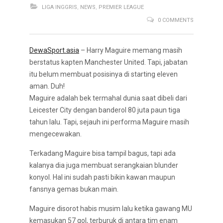
LIGA INGGRIS
,
NEWS
,
PREMIER LEAGUE
0 COMMENTS
DewaSport.asia
– Harry Maguire memang masih
berstatus kapten Manchester United. Tapi, jabatan
itu belum membuat posisinya di starting eleven
aman. Duh!
Maguire adalah bek termahal dunia saat dibeli dari
Leicester City dengan banderol 80 juta paun tiga
tahun lalu. Tapi, sejauh ini performa Maguire masih
mengecewakan.
Terkadang Maguire bisa tampil bagus, tapi ada
kalanya dia juga membuat serangkaian blunder
konyol. Hal ini sudah pasti bikin kawan maupun
fansnya gemas bukan main.
Maguire disorot habis musim lalu ketika gawang MU
kemasukan 57 gol, terburuk di antara tim enam