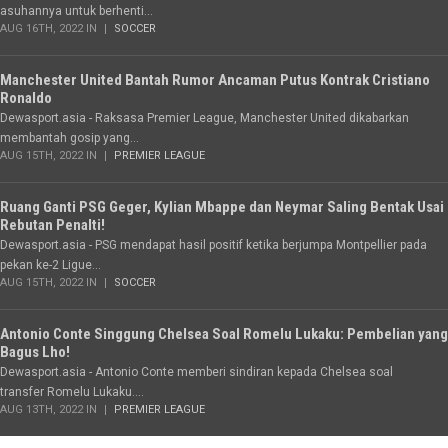
asuhannya untuk berhenti...
AUG 16TH, 2022 IN
SOCCER
Manchester United Bantah Rumor Ancaman Putus Kontrak Cristiano
Ronaldo
Dewasport.asia - Raksasa Premier League, Manchester United dikabarkan
membantah gosip yang...
AUG 15TH, 2022 IN
PREMIER LEAGUE
Ruang Ganti PSG Geger, Kylian Mbappe dan Neymar Saling Bentak Usai
Rebutan Penalti!
Dewasport.asia - PSG mendapat hasil positif ketika berjumpa Montpellier pada
pekan ke-2 Ligue...
AUG 15TH, 2022 IN
SOCCER
Antonio Conte Singgung Chelsea Soal Romelu Lukaku: Pembelian yang
Bagus Lho!
Dewasport.asia - Antonio Conte memberi sindiran kepada Chelsea soal
transfer Romelu Lukaku....
AUG 13TH, 2022 IN
PREMIER LEAGUE