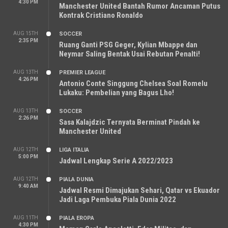
4:30 PM
Manchester United Bantah Rumor Ancaman Putus
Kontrak Cristiano Ronaldo
AUG 15TH
SOCCER
2:35 PM
Ruang Ganti PSG Geger, Kylian Mbappe dan
Neymar Saling Bentak Usai Rebutan Penalti!
AUG 13TH
PREMIER LEAGUE
4:26 PM
Antonio Conte Singgung Chelsea Soal Romelu
Lukaku: Pembelian yang Bagus Lho!
AUG 13TH
SOCCER
2:26 PM
Sasa Kalajdzic Ternyata Berminat Pindah ke
Manchester United
AUG 12TH
LIGA ITALIA
5:00 PM
Jadwal Lengkap Serie A 2022/2023
AUG 12TH
PIALA DUNIA
9:40 AM
Jadwal Resmi Dimajukan Sehari, Qatar vs Ekuador
Jadi Laga Pembuka Piala Dunia 2022
AUG 11TH
PIALA EROPA
4:30 PM