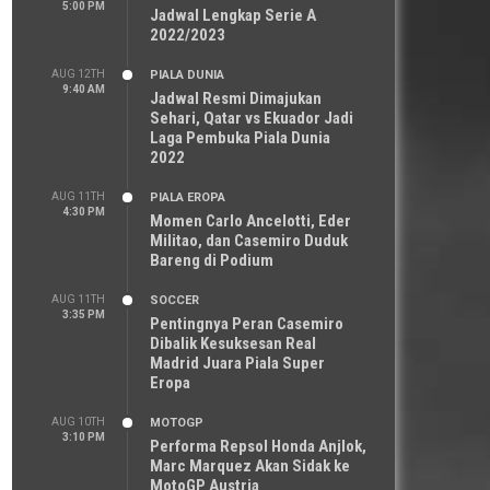
5:00 PM
Jadwal Lengkap Serie A
2022/2023
AUG 12TH
PIALA DUNIA
9:40 AM
Jadwal Resmi Dimajukan
Sehari, Qatar vs Ekuador Jadi
Laga Pembuka Piala Dunia
2022
AUG 11TH
PIALA EROPA
4:30 PM
Momen Carlo Ancelotti, Eder
Militao, dan Casemiro Duduk
Bareng di Podium
AUG 11TH
SOCCER
3:35 PM
Pentingnya Peran Casemiro
Dibalik Kesuksesan Real
Madrid Juara Piala Super
Eropa
AUG 10TH
MOTOGP
3:10 PM
Performa Repsol Honda Anjlok,
Marc Marquez Akan Sidak ke
MotoGP Austria