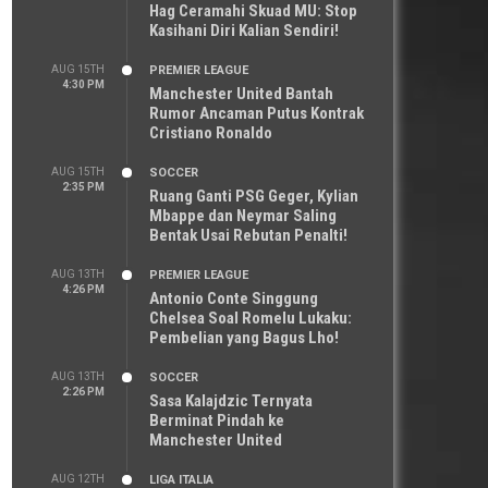
Hag Ceramahi Skuad MU: Stop
Kasihani Diri Kalian Sendiri!
AUG 15TH
PREMIER LEAGUE
4:30 PM
Manchester United Bantah
Rumor Ancaman Putus Kontrak
Cristiano Ronaldo
AUG 15TH
SOCCER
2:35 PM
Ruang Ganti PSG Geger, Kylian
Mbappe dan Neymar Saling
Bentak Usai Rebutan Penalti!
AUG 13TH
PREMIER LEAGUE
4:26 PM
Antonio Conte Singgung
Chelsea Soal Romelu Lukaku:
Pembelian yang Bagus Lho!
AUG 13TH
SOCCER
2:26 PM
Sasa Kalajdzic Ternyata
Berminat Pindah ke
Manchester United
AUG 12TH
LIGA ITALIA