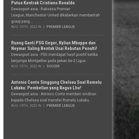
Putus Kontrak Cristiano Ronaldo
Dewasport.asia - Raksasa Premier
League, Manchester United dikabarkan membantah
gosip yang...
AUG 15TH, 2022 IN
PREMIER LEAGUE
Ruang Ganti PSG Geger, Kylian Mbappe dan
Neymar Saling Bentak Usai Rebutan Penalti!
Dewasport.asia - PSG mendapat hasil positif ketika
berjumpa Montpellier pada pekan ke-2 Ligue...
AUG 15TH, 2022 IN
SOCCER
Antonio Conte Singgung Chelsea Soal Romelu
Lukaku: Pembelian yang Bagus Lho!
Dewasport.asia - Antonio Conte memberi sindiran
kepada Chelsea soal transfer Romelu Lukaku....
AUG 13TH, 2022 IN
PREMIER LEAGUE