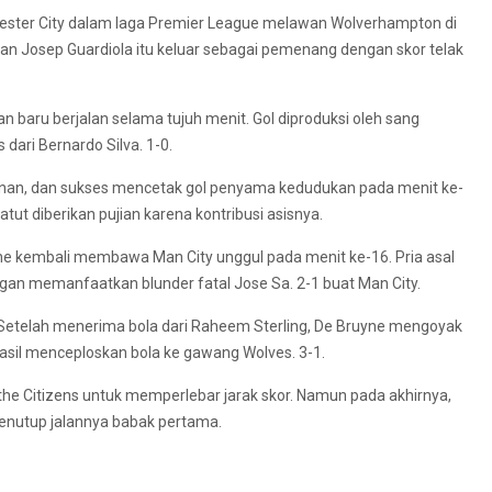
ster City dalam laga Premier League melawan Wolverhampton di
tan Josep Guardiola itu keluar sebagai pemenang dengan skor telak
n baru berjalan selama tujuh menit. Gol diproduksi oleh sang
dari Bernardo Silva. 1-0.
n, dan sukses mencetak gol penyama kedudukan pada menit ke-
tut diberikan pujian karena kontribusi asisnya.
yne kembali membawa Man City unggul pada menit ke-16. Pria asal
an memanfaatkan blunder fatal Jose Sa. 2-1 buat Man City.
Setelah menerima bola dari Raheem Sterling, De Bruyne mengoyak
asil menceploskan bola ke gawang Wolves. 3-1.
he Citizens untuk memperlebar jarak skor. Namun pada akhirnya,
enutup jalannya babak pertama.