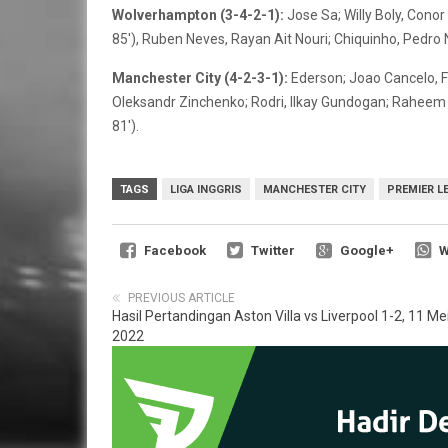
Wolverhampton (3-4-2-1):
Jose Sa; Willy Boly, Cono
85′), Ruben Neves, Rayan Ait Nouri; Chiquinho, Pedro
Manchester City (4-2-3-1):
Ederson; Joao Cancelo, F
Oleksandr Zinchenko; Rodri, Ilkay Gundogan; Raheem S
81′).
TAGS
LIGA INGGRIS
MANCHESTER CITY
PREMIER L
Facebook
Twitter
Google+
W
PREVIOUS ARTICLE
Hasil Pertandingan Aston Villa vs Liverpool 1-2, 11 Me
2022