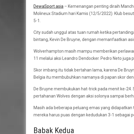
DewaSport.asia
– Kemenangan penting diraih Manche
Molineux Stadium hari Kamis (12/5/2022). Klub besu
5-1.
City sudah unggul atas tuan rumah ketika pertandinga
bintang, Kevin De Bruyne, dengan memanfaatkan asis 
Wolverhampton masih mampu memberikan perlawana
11 melalui aksi Leandro Dendocker. Pedro Neto juga pa
Skor imbang itu tidak bertahan lama, karena De Bru
Belgia itu membubuhkan namanya di papan skor deng
De Bruyne membukukan hat-trick pada menit ke-24. 
pertahanan Wolves dengan aksi solonya sampai berh
Masih ada beberapa peluang emas yang didapatkan t
mereka harus puas dengan kedudukan 3-1 sebagai p
Babak Kedua