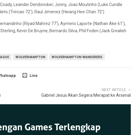
r Coady, Leander Dendoncker; Jonny, Joao Moutinho (Luke Cundle
 Neto (Trincao 72′); Raul Jimenez (Hwang Hee-Chan 72′).
ernandinho (Riyad Mahrez 77′), Aymeric Laporte (Nathan Ake 61′),
terling, Kevin De Bruyne, Bernardo Silva; Phil Foden (Jack Grealish
EAGUE
WOLVERHAMPTON
WOLVERHAMPTON WANDERERS
hatsapp
Line
NEXT ARTICLE
i
Gabriel Jesus Akan Segera Merapat ke Arsenal