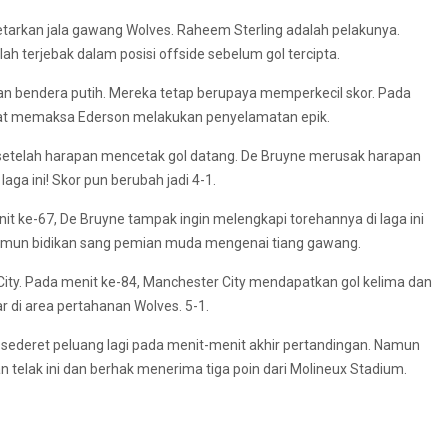
arkan jala gawang Wolves. Raheem Sterling adalah pelakunya.
ah terjebak dalam posisi offside sebelum gol tercipta.
an bendera putih. Mereka tetap berupaya memperkecil skor. Pada
dekat memaksa Ederson melakukan penyelamatan epik.
 setelah harapan mencetak gol datang. De Bruyne merusak harapan
a ini! Skor pun berubah jadi 4-1.
t ke-67, De Bruyne tampak ingin melengkapi torehannya di laga ini
 namun bidikan sang pemian muda mengenai tiang gawang.
City. Pada menit ke-84, Manchester City mendapatkan gol kelima dan
iar di area pertahanan Wolves. 5-1.
sederet peluang lagi pada menit-menit akhir pertandingan. Namun
telak ini dan berhak menerima tiga poin dari Molineux Stadium.