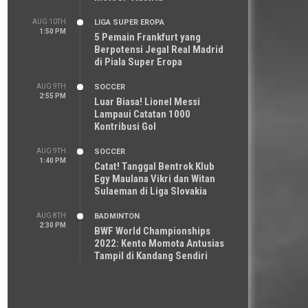
AUG 10TH
LIGA SUPER EROPA
1:50 PM
5 Pemain Frankfurt yang
Berpotensi Jegal Real Madrid
di Piala Super Eropa
AUG 9TH
SOCCER
2:55 PM
Luar Biasa! Lionel Messi
Lampaui Catatan 1000
Kontribusi Gol
AUG 9TH
SOCCER
1:40 PM
Catat! Tanggal Bentrok Klub
Egy Maulana Vikri dan Witan
Sulaeman di Liga Slovakia
AUG 8TH
BADMINTON
2:30 PM
BWF World Championships
2022: Kento Momota Antusias
Tampil di Kandang Sendiri