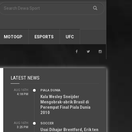
MOTOGP
ESPORTS
UFC
LATEST NEWS
AUG 16TH
PIALA DUNIA
4:18 PM
Kala Wesley Sneijder
Mengobrak-abrik Brasil di
Perempat Final Piala Dunia
2010
AUG 16TH
SOCCER
3:25 PM
Usai Dihajar Brentford, Erik ten