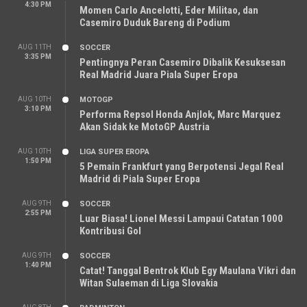
4:30 PM
Momen Carlo Ancelotti, Eder Militao, dan
Casemiro Duduk Bareng di Podium
AUG 11TH
SOCCER
3:35 PM
Pentingnya Peran Casemiro Dibalik Kesuksesan
Real Madrid Juara Piala Super Eropa
AUG 10TH
MOTOGP
3:10 PM
Performa Repsol Honda Anjlok, Marc Marquez
Akan Sidak ke MotoGP Austria
AUG 10TH
LIGA SUPER EROPA
1:50 PM
5 Pemain Frankfurt yang Berpotensi Jegal Real
Madrid di Piala Super Eropa
AUG 9TH
SOCCER
2:55 PM
Luar Biasa! Lionel Messi Lampaui Catatan 1000
Kontribusi Gol
AUG 9TH
SOCCER
1:40 PM
Catat! Tanggal Bentrok Klub Egy Maulana Vikri dan
Witan Sulaeman di Liga Slovakia