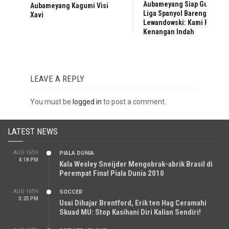
Aubameyang Siap Guncang
Aubameyang Kagumi Visi
Liga Spanyol Bareng
Xavi
Lewandowski: Kami Punya
Kenangan Indah
LEAVE A REPLY
You must be
logged in
to post a comment.
LATEST NEWS
AUG 16TH
PIALA DUNIA
4:18 PM
Kala Wesley Sneijder Mengobrak-abrik Brasil di
Perempat Final Piala Dunia 2010
AUG 16TH
SOCCER
3:25 PM
Usai Dihajar Brentford, Erik ten Hag Ceramahi
Skuad MU: Stop Kasihani Diri Kalian Sendiri!