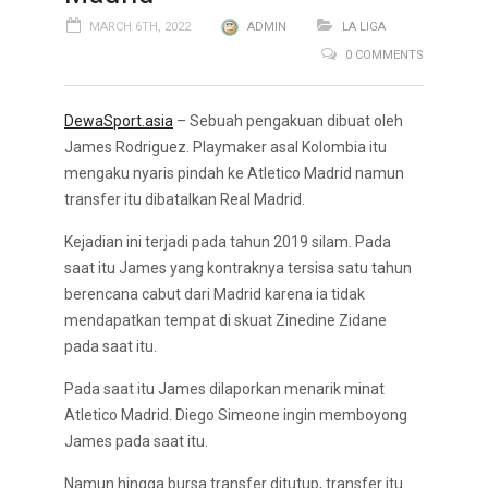
MARCH 6TH, 2022
ADMIN
LA LIGA
0 COMMENTS
DewaSport.asia
– Sebuah pengakuan dibuat oleh
James Rodriguez. Playmaker asal Kolombia itu
mengaku nyaris pindah ke Atletico Madrid namun
transfer itu dibatalkan Real Madrid.
Kejadian ini terjadi pada tahun 2019 silam. Pada
saat itu James yang kontraknya tersisa satu tahun
berencana cabut dari Madrid karena ia tidak
mendapatkan tempat di skuat Zinedine Zidane
pada saat itu.
Pada saat itu James dilaporkan menarik minat
Atletico Madrid. Diego Simeone ingin memboyong
James pada saat itu.
Namun hingga bursa transfer ditutup, transfer itu