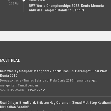
AUG 8TH
BADMINTON
2:30 PM
BWF World Championships 2022: Kento Momota
Antusias Tampil di Kandang Sendiri
MUST READ
Kala Wesley Sneijder Mengobrak-abrik Brasil di Perempat Final Piala
Dunia 2010
Dewasport.asia - Timnas Belanda di Piala Dunia 2010 memang sangat
mengerikan. Tampil dengan...
AUG 16TH, 2022 IN
PIALA DUNIA
Usai Dihajar Brentford, Erik ten Hag Ceramahi Skuad MU: Stop Kasihani
Diri Kalian Sendiri!