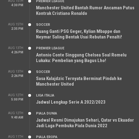
AUG 15TH
PREMIER LEAGUE
4:30 PM
Manchester United Bantah Rumor Ancaman Putus
Kontrak Cristiano Ronaldo
AUG 15TH
SOCCER
2:35 PM
Ruang Ganti PSG Geger, Kylian Mbappe dan
Neymar Saling Bentak Usai Rebutan Penalti!
AUG 13TH
PREMIER LEAGUE
4:26 PM
Antonio Conte Singgung Chelsea Soal Romelu
Lukaku: Pembelian yang Bagus Lho!
AUG 13TH
SOCCER
2:26 PM
Sasa Kalajdzic Ternyata Berminat Pindah ke
Manchester United
AUG 12TH
LIGA ITALIA
5:00 PM
Jadwal Lengkap Serie A 2022/2023
AUG 12TH
PIALA DUNIA
9:40 AM
Jadwal Resmi Dimajukan Sehari, Qatar vs Ekuador
Jadi Laga Pembuka Piala Dunia 2022
AUG 11TH
PIALA EROPA