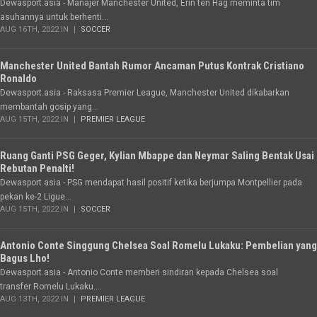
Dewasport.asia - Manajer Manchester United, Erin ten Hag meminta tim
asuhannya untuk berhenti...
AUG 16TH, 2022 IN
SOCCER
Manchester United Bantah Rumor Ancaman Putus Kontrak Cristiano
Ronaldo
Dewasport.asia - Raksasa Premier League, Manchester United dikabarkan
membantah gosip yang...
AUG 15TH, 2022 IN
PREMIER LEAGUE
Ruang Ganti PSG Geger, Kylian Mbappe dan Neymar Saling Bentak Usai
Rebutan Penalti!
Dewasport.asia - PSG mendapat hasil positif ketika berjumpa Montpellier pada
pekan ke-2 Ligue...
AUG 15TH, 2022 IN
SOCCER
Antonio Conte Singgung Chelsea Soal Romelu Lukaku: Pembelian yang
Bagus Lho!
Dewasport.asia - Antonio Conte memberi sindiran kepada Chelsea soal
transfer Romelu Lukaku....
AUG 13TH, 2022 IN
PREMIER LEAGUE