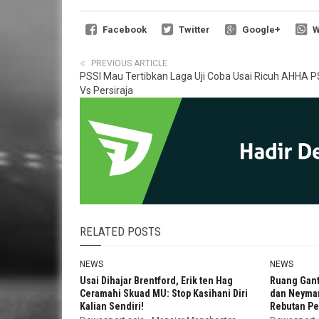
Facebook
Twitter
Google+
W
PREVIOUS ARTICLE
PSSI Mau Tertibkan Laga Uji Coba Usai Ricuh AHHA P
Vs Persiraja
RELATED POSTS
NEWS
NEWS
Usai Dihajar Brentford, Erik ten Hag
Ruang Gant
Ceramahi Skuad MU: Stop Kasihani Diri
dan Neymar
Kalian Sendiri!
Rebutan Pen