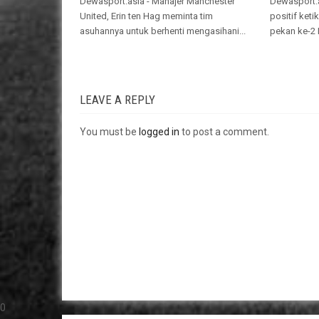
Dewasport.asia - Manajer Manchester
Dewasport.a
United, Erin ten Hag meminta tim
positif ket
asuhannya untuk berhenti mengasihani...
pekan ke-2 
LEAVE A REPLY
You must be
logged in
to post a comment.
0