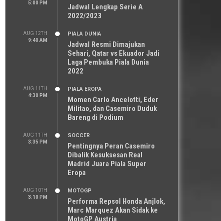
5:00 PM
Jadwal Lengkap Serie A
2022/2023
AUG 12TH
PIALA DUNIA
9:40 AM
Jadwal Resmi Dimajukan
Sehari, Qatar vs Ekuador Jadi
Laga Pembuka Piala Dunia
2022
AUG 11TH
PIALA EROPA
4:30 PM
Momen Carlo Ancelotti, Eder
Militao, dan Casemiro Duduk
Bareng di Podium
AUG 11TH
SOCCER
3:35 PM
Pentingnya Peran Casemiro
Dibalik Kesuksesan Real
Madrid Juara Piala Super
Eropa
AUG 10TH
MOTOGP
3:10 PM
Performa Repsol Honda Anjlok,
Marc Marquez Akan Sidak ke
MotoGP Austria