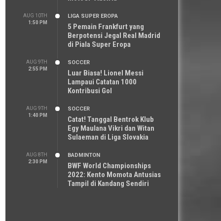
AUG 10TH
LIGA SUPER EROPA
1:50 PM
5 Pemain Frankfurt yang
Berpotensi Jegal Real Madrid
di Piala Super Eropa
AUG 9TH
SOCCER
2:55 PM
Luar Biasa! Lionel Messi
Lampaui Catatan 1000
Kontribusi Gol
AUG 9TH
SOCCER
1:40 PM
Catat! Tanggal Bentrok Klub
Egy Maulana Vikri dan Witan
Sulaeman di Liga Slovakia
AUG 8TH
BADMINTON
2:30 PM
BWF World Championships
2022: Kento Momota Antusias
Tampil di Kandang Sendiri