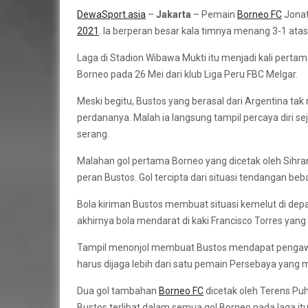
DewaSport.asia
–
Jakarta
– Pemain
Borneo FC
Jonat
2021
. Ia berperan besar kala timnya menang 3-1 ata
Laga di Stadion Wibawa Mukti itu menjadi kali pertam
Borneo pada 26 Mei dari klub Liga Peru FBC Melgar.
Meski begitu, Bustos yang berasal dari Argentina
perdananya. Malah ia langsung tampil percaya diri 
serang.
Malahan gol pertama Borneo yang dicetak oleh Sihra
peran Bustos. Gol tercipta dari situasi tendangan beb
Bola kiriman Bustos membuat situasi kemelut di de
akhirnya bola mendarat di kaki Francisco Torres ya
Tampil menonjol membuat Bustos mendapat pengawal
harus dijaga lebih dari satu pemain Persebaya yang
Dua gol tambahan
Borneo FC
dicetak oleh Terens Puhi
Bustos terlibat dalam semua gol Borneo pada laga itu