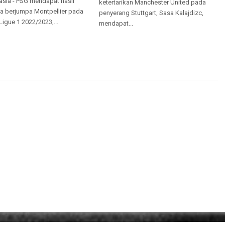
sia - PSG mendapat hasil
ketertarikan Manchester United pada
ika berjumpa Montpellier pada
penyerang Stuttgart, Sasa Kalajdizc,
Ligue 1 2022/2023,...
mendapat...