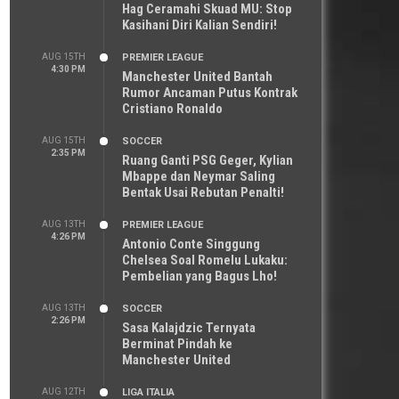
Hag Ceramahi Skuad MU: Stop
Kasihani Diri Kalian Sendiri!
AUG 15TH
PREMIER LEAGUE
4:30 PM
Manchester United Bantah
Rumor Ancaman Putus Kontrak
Cristiano Ronaldo
AUG 15TH
SOCCER
2:35 PM
Ruang Ganti PSG Geger, Kylian
Mbappe dan Neymar Saling
Bentak Usai Rebutan Penalti!
AUG 13TH
PREMIER LEAGUE
4:26 PM
Antonio Conte Singgung
Chelsea Soal Romelu Lukaku:
Pembelian yang Bagus Lho!
AUG 13TH
SOCCER
2:26 PM
Sasa Kalajdzic Ternyata
Berminat Pindah ke
Manchester United
AUG 12TH
LIGA ITALIA