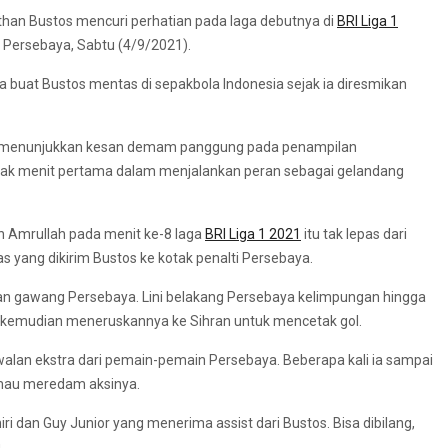
han Bustos mencuri perhatian pada laga debutnya di
BRI Liga 1
s Persebaya, Sabtu (4/9/2021).
a buat Bustos mentas di sepakbola Indonesia sejak ia diresmikan
 tak menunjukkan kesan demam panggung pada penampilan
sejak menit pertama dalam menjalankan peran sebagai gelandang
n Amrullah pada menit ke-8 laga
BRI Liga 1 2021
itu tak lepas dari
as yang dikirim Bustos ke kotak penalti Persebaya.
pan gawang Persebaya. Lini belakang Persebaya kelimpungan hingga
ng kemudian meneruskannya ke Sihran untuk mencetak gol.
an ekstra dari pemain-pemain Persebaya. Beberapa kali ia sampai
 mau meredam aksinya.
ri dan Guy Junior yang menerima assist dari Bustos. Bisa dibilang,
.