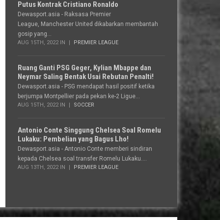
Putus Kontrak Cristiano Ronaldo
Dewasport.asia - Raksasa Premier
League, Manchester United dikabarkan membantah
gosip yang...
AUG 15TH, 2022 IN
PREMIER LEAGUE
Ruang Ganti PSG Geger, Kylian Mbappe dan
Neymar Saling Bentak Usai Rebutan Penalti!
Dewasport.asia - PSG mendapat hasil positif ketika
berjumpa Montpellier pada pekan ke-2 Ligue...
AUG 15TH, 2022 IN
SOCCER
Antonio Conte Singgung Chelsea Soal Romelu
Lukaku: Pembelian yang Bagus Lho!
Dewasport.asia - Antonio Conte memberi sindiran
kepada Chelsea soal transfer Romelu Lukaku....
AUG 13TH, 2022 IN
PREMIER LEAGUE