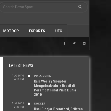
MOTOGP
ESPORTS
UFC
LATEST NEWS
AUG 16TH
PIALA DUNIA
4:18 PM
Kala Wesley Sneijder
Mengobrak-abrik Brasil di
Perempat Final Piala Dunia
2010
AUG 16TH
SOCCER
3:25 PM
Usai Dihajar Brentford, Erik ten