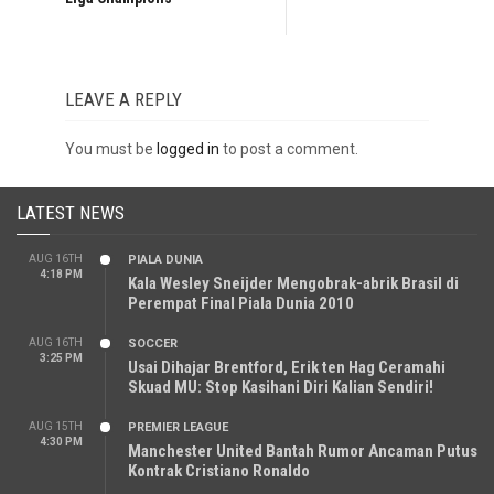
LEAVE A REPLY
You must be
logged in
to post a comment.
LATEST NEWS
AUG 16TH
PIALA DUNIA
4:18 PM
Kala Wesley Sneijder Mengobrak-abrik Brasil di
Perempat Final Piala Dunia 2010
AUG 16TH
SOCCER
3:25 PM
Usai Dihajar Brentford, Erik ten Hag Ceramahi
Skuad MU: Stop Kasihani Diri Kalian Sendiri!
AUG 15TH
PREMIER LEAGUE
4:30 PM
Manchester United Bantah Rumor Ancaman Putus
Kontrak Cristiano Ronaldo