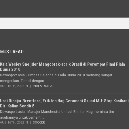
MUST READ
Kala Wesley Sneijder Mengobrak-abrik Brasil di Perempat Final Piala
Dunia 2010
Dewasport.asia - Timnas Belanda di Piala Dunia 2010 memang sangat
mengerikan. Tampil dengan...
AUG 16TH, 2022 IN
PIALA DUNIA
Usai Dihajar Brentford, Erik ten Hag Ceramahi Skuad MU: Stop Kasihani
Diri Kalian Sendiri!
Dewasport.asia - Manajer Manchester United, Erin ten Hag meminta tim
asuhannya untuk berhenti...
AUG 16TH, 2022 IN
SOCCER