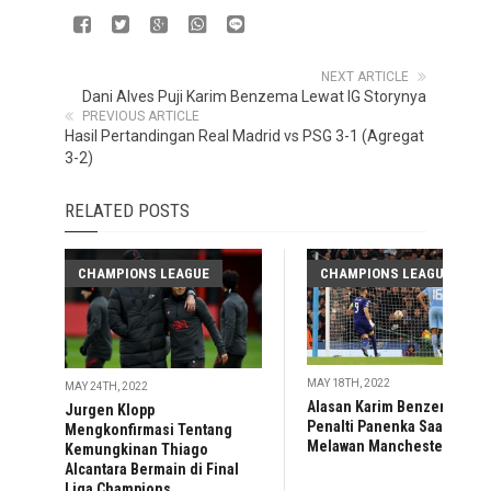
NEXT ARTICLE
Dani Alves Puji Karim Benzema Lewat IG Storynya
PREVIOUS ARTICLE
Hasil Pertandingan Real Madrid vs PSG 3-1 (Agregat
3-2)
RELATED POSTS
CHAMPIONS LEAGUE
CHAMPIONS LEAGUE
MAY 18TH, 2022
MAY 24TH, 2022
Alasan Karim Benzema
Jurgen Klopp
Penalti Panenka Saat
Mengkonfirmasi Tentang
Melawan Manchester City
Kemungkinan Thiago
Alcantara Bermain di Final
Liga Champions