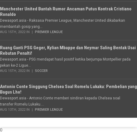
Manchester United Bantah Rumor Ancaman Putus Kontrak Cristiano
Ronaldo
Dewasport.asia - Raksasa Premier League, Manchester United dikabarkan
membantah gosip yang...
AUG 15TH, 2022 IN
PREMIER LEAGUE
Ruang Ganti PSG Geger, Kylian Mbappe dan Neymar Saling Bentak Usai
Rebutan Penalti!
Dewasport.asia - PSG mendapat hasil positif ketika berjumpa Montpellier pada
pekan ke-2 Ligue...
AUG 15TH, 2022 IN
SOCCER
Antonio Conte Singgung Chelsea Soal Romelu Lukaku: Pembelian yang
Bagus Lho!
Dewasport.asia - Antonio Conte memberi sindiran kepada Chelsea soal
transfer Romelu Lukaku....
AUG 13TH, 2022 IN
PREMIER LEAGUE
0