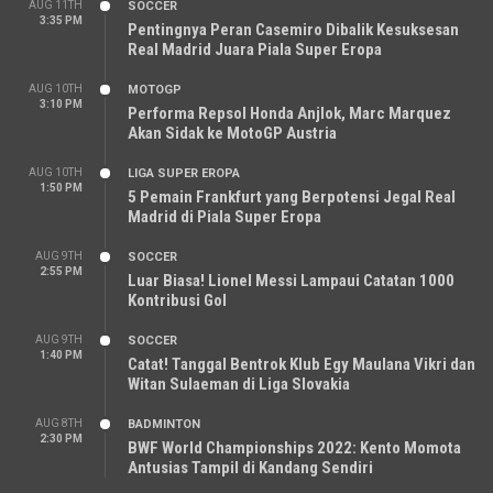
AUG 11TH
SOCCER
3:35 PM
Pentingnya Peran Casemiro Dibalik Kesuksesan
Real Madrid Juara Piala Super Eropa
AUG 10TH
MOTOGP
3:10 PM
Performa Repsol Honda Anjlok, Marc Marquez
Akan Sidak ke MotoGP Austria
AUG 10TH
LIGA SUPER EROPA
1:50 PM
5 Pemain Frankfurt yang Berpotensi Jegal Real
Madrid di Piala Super Eropa
AUG 9TH
SOCCER
2:55 PM
Luar Biasa! Lionel Messi Lampaui Catatan 1000
Kontribusi Gol
AUG 9TH
SOCCER
1:40 PM
Catat! Tanggal Bentrok Klub Egy Maulana Vikri dan
Witan Sulaeman di Liga Slovakia
AUG 8TH
BADMINTON
2:30 PM
BWF World Championships 2022: Kento Momota
Antusias Tampil di Kandang Sendiri