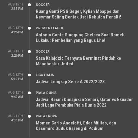
AUG 15TH
SOCCER
2:35 PM
Ruang Ganti PSG Geger, Kylian Mbappe dan
Neymar Saling Bentak Usai Rebutan Penalti!
AUG 13TH
PREMIER LEAGUE
4:26 PM
Antonio Conte Singgung Chelsea Soal Romelu
Lukaku: Pembelian yang Bagus Lho!
AUG 13TH
SOCCER
2:26 PM
Sasa Kalajdzic Ternyata Berminat Pindah ke
Manchester United
AUG 12TH
LIGA ITALIA
5:00 PM
Jadwal Lengkap Serie A 2022/2023
AUG 12TH
PIALA DUNIA
9:40 AM
Jadwal Resmi Dimajukan Sehari, Qatar vs Ekuador
Jadi Laga Pembuka Piala Dunia 2022
AUG 11TH
PIALA EROPA
4:30 PM
Momen Carlo Ancelotti, Eder Militao, dan
Casemiro Duduk Bareng di Podium