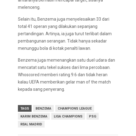
antaranya berhasil mencapai target, sisanya
melenceng.
Selain itu, Benzema juga menyelesaikan 33 dari
total 41 operan yang dilakukan sepanjang
pertandingan. Artinya, ia juga turut terlibat dalam
pembangunan serangan. Tidak hanya sekadar
menunggu bola di kotak penalti lawan.
Benzema juga memenangkan satu duel udara dan
mencatat satu tekel sukses dari lima percobaan.
Whoscored memberi rating 9.6 dan tidak heran
kalau UEFA memberikan gelar man of the match
kepada sang penyerang.
TAGS
BENZEMA
CHAMPIONS LEAGUE
KARIM BENZEMA
LIGA CHAMPIONS
PSG
REAL MADRID