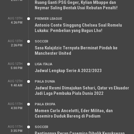
Ruang Ganti PSG Geger, Kylian Mbappe dan
Neymar Saling Bentak Usai Rebutan Penalti!
AUG 13TH
PREMIER LEAGUE
4:26 PM
Antonio Conte Singgung Chelsea Soal Romelu
Lukaku: Pembelian yang Bagus Lho!
AUG 13TH
SOCCER
2:26 PM
Sasa Kalajdzic Ternyata Berminat Pindah ke
Manchester United
AUG 12TH
LIGA ITALIA
5:00 PM
Jadwal Lengkap Serie A 2022/2023
AUG 12TH
PIALA DUNIA
9:40 AM
Jadwal Resmi Dimajukan Sehari, Qatar vs Ekuador
Jadi Laga Pembuka Piala Dunia 2022
AUG 11TH
PIALA EROPA
4:30 PM
Momen Carlo Ancelotti, Eder Militao, dan
Casemiro Duduk Bareng di Podium
AUG 11TH
SOCCER
3:35 PM
Pentingnya Peran Casemiro Dibalik Kesuksesan