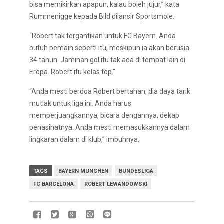
bisa memikirkan apapun, kalau boleh jujur,” kata
Rummenigge kepada Bild dilansir Sportsmole.
“Robert tak tergantikan untuk FC Bayern. Anda
butuh pemain seperti itu, meskipun ia akan berusia
34 tahun. Jaminan gol itu tak ada di tempat lain di
Eropa. Robert itu kelas top.”
“Anda mesti berdoa Robert bertahan, dia daya tarik
mutlak untuk liga ini. Anda harus
memperjuangkannya, bicara dengannya, dekap
penasihatnya. Anda mesti memasukkannya dalam
lingkaran dalam di klub,” imbuhnya.
TAGS
BAYERN MUNCHEN
BUNDESLIGA
FC BARCELONA
ROBERT LEWANDOWSKI