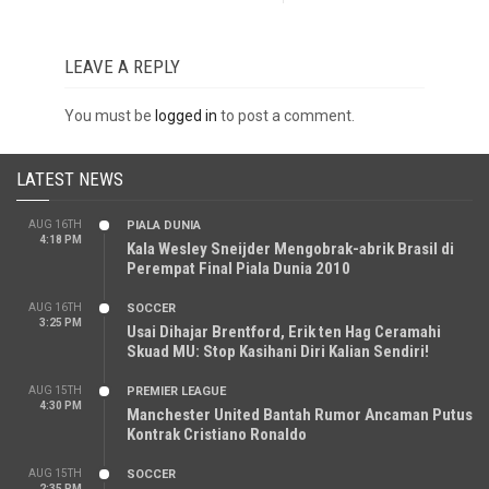
LEAVE A REPLY
You must be
logged in
to post a comment.
LATEST NEWS
AUG 16TH
PIALA DUNIA
4:18 PM
Kala Wesley Sneijder Mengobrak-abrik Brasil di
Perempat Final Piala Dunia 2010
AUG 16TH
SOCCER
3:25 PM
Usai Dihajar Brentford, Erik ten Hag Ceramahi
Skuad MU: Stop Kasihani Diri Kalian Sendiri!
AUG 15TH
PREMIER LEAGUE
4:30 PM
Manchester United Bantah Rumor Ancaman Putus
Kontrak Cristiano Ronaldo
AUG 15TH
SOCCER
2:35 PM