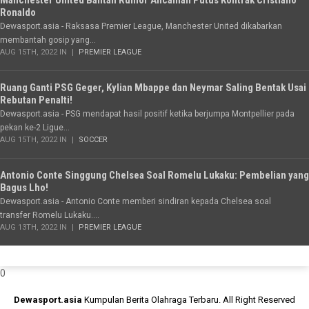
Manchester United Bantah Rumor Ancaman Putus Kontrak Cristiano
Ronaldo
Dewasport.asia - Raksasa Premier League, Manchester United dikabarkan
membantah gosip yang...
AUG 15TH, 2022 IN
PREMIER LEAGUE
Ruang Ganti PSG Geger, Kylian Mbappe dan Neymar Saling Bentak Usai
Rebutan Penalti!
Dewasport.asia - PSG mendapat hasil positif ketika berjumpa Montpellier pada
pekan ke-2 Ligue...
AUG 15TH, 2022 IN
SOCCER
Antonio Conte Singgung Chelsea Soal Romelu Lukaku: Pembelian yang
Bagus Lho!
Dewasport.asia - Antonio Conte memberi sindiran kepada Chelsea soal
transfer Romelu Lukaku....
AUG 13TH, 2022 IN
PREMIER LEAGUE
0
Dewasport.asia
Kumpulan Berita Olahraga Terbaru. All Right Reserved