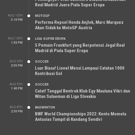
Real Madrid Juara Piala Super Eropa
AUG 10TH
MOTOGP
3:10 PM
Performa Repsol Honda Anjlok, Marc Marquez
Akan Sidak ke MotoGP Austria
AUG 10TH
LIGA SUPER EROPA
1:50 PM
5 Pemain Frankfurt yang Berpotensi Jegal Real
Madrid di Piala Super Eropa
AUG 9TH
SOCCER
2:55 PM
Luar Biasa! Lionel Messi Lampaui Catatan 1000
Kontribusi Gol
AUG 9TH
SOCCER
1:40 PM
Catat! Tanggal Bentrok Klub Egy Maulana Vikri dan
Witan Sulaeman di Liga Slovakia
AUG 8TH
BADMINTON
2:30 PM
BWF World Championships 2022: Kento Momota
Antusias Tampil di Kandang Sendiri