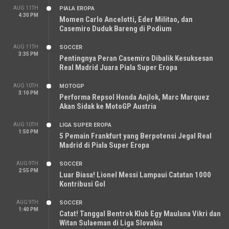
AUG 11TH
PIALA EROPA
4:30 PM
Momen Carlo Ancelotti, Eder Militao, dan
Casemiro Duduk Bareng di Podium
AUG 11TH
SOCCER
3:35 PM
Pentingnya Peran Casemiro Dibalik Kesuksesan
Real Madrid Juara Piala Super Eropa
AUG 10TH
MOTOGP
3:10 PM
Performa Repsol Honda Anjlok, Marc Marquez
Akan Sidak ke MotoGP Austria
AUG 10TH
LIGA SUPER EROPA
1:50 PM
5 Pemain Frankfurt yang Berpotensi Jegal Real
Madrid di Piala Super Eropa
AUG 9TH
SOCCER
2:55 PM
Luar Biasa! Lionel Messi Lampaui Catatan 1000
Kontribusi Gol
AUG 9TH
SOCCER
1:40 PM
Catat! Tanggal Bentrok Klub Egy Maulana Vikri dan
Witan Sulaeman di Liga Slovakia