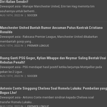
Diri Kalian Sendiri!
Dewasport.asia - Manajer Manchester United, Erin ten Hag meminta tim
asuhannya untuk berhenti...
AUG 16TH, 2022 IN
SOCCER
Manchester United Bantah Rumor Ancaman Putus Kontrak Cristiano
Ronaldo
Dewasport.asia - Raksasa Premier League, Manchester United dikabarkan
membantah gosip yang...
AUG 15TH, 2022 IN
PREMIER LEAGUE
Ruang Ganti PSG Geger, Kylian Mbappe dan Neymar Saling Bentak Usai
Rebutan Penalti!
Dewasport.asia - PSG mendapat hasil positif ketika berjumpa Montpellier pada
pekan ke-2 Ligue...
AUG 15TH, 2022 IN
SOCCER
Antonio Conte Singgung Chelsea Soal Romelu Lukaku: Pembelian yang
Bagus Lho!
Dewasport.asia - Antonio Conte memberi sindiran kepada Chelsea soal
transfer Romelu Lukaku....
AUG 13TH, 2022 IN
PREMIER LEAGUE