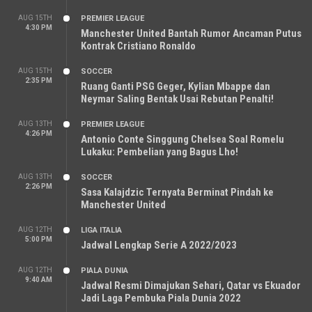
AUG 15TH
PREMIER LEAGUE
4:30 PM
Manchester United Bantah Rumor Ancaman Putus
Kontrak Cristiano Ronaldo
AUG 15TH
SOCCER
2:35 PM
Ruang Ganti PSG Geger, Kylian Mbappe dan
Neymar Saling Bentak Usai Rebutan Penalti!
AUG 13TH
PREMIER LEAGUE
4:26 PM
Antonio Conte Singgung Chelsea Soal Romelu
Lukaku: Pembelian yang Bagus Lho!
AUG 13TH
SOCCER
2:26 PM
Sasa Kalajdzic Ternyata Berminat Pindah ke
Manchester United
AUG 12TH
LIGA ITALIA
5:00 PM
Jadwal Lengkap Serie A 2022/2023
AUG 12TH
PIALA DUNIA
9:40 AM
Jadwal Resmi Dimajukan Sehari, Qatar vs Ekuador
Jadi Laga Pembuka Piala Dunia 2022