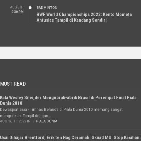
AUG 8TH
BADMINTON
2:30 PM
BWF World Championships 2022: Kento Momota
Antusias Tampil di Kandang Sendiri
MUST READ
Kala Wesley Sneijder Mengobrak-abrik Brasil di Perempat Final Piala
Dunia 2010
Dewasport.asia - Timnas Belanda di Piala Dunia 2010 memang sangat
mengerikan. Tampil dengan...
AUG 16TH, 2022 IN
PIALA DUNIA
Usai Dihajar Brentford, Erik ten Hag Ceramahi Skuad MU: Stop Kasihani