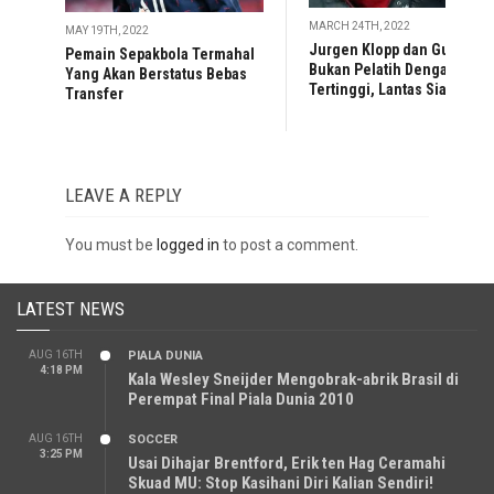
MARCH 24TH, 2022
MAY 19TH, 2022
Jurgen Klopp dan Guardiol
Pemain Sepakbola Termahal
Bukan Pelatih Dengan Gaji
Yang Akan Berstatus Bebas
Tertinggi, Lantas Siapa?
Transfer
LEAVE A REPLY
You must be
logged in
to post a comment.
LATEST NEWS
AUG 16TH
PIALA DUNIA
4:18 PM
Kala Wesley Sneijder Mengobrak-abrik Brasil di
Perempat Final Piala Dunia 2010
AUG 16TH
SOCCER
3:25 PM
Usai Dihajar Brentford, Erik ten Hag Ceramahi
Skuad MU: Stop Kasihani Diri Kalian Sendiri!