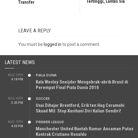
Tertinggi, Lantas Siapa?
Transfer
LEAVE A REPLY
You must be
logged in
to post a comment.
LATEST NEWS
AUG 16TH
PIALA DUNIA
4:18 PM
Kala Wesley Sneijder Mengobrak-abrik Brasil di
Perempat Final Piala Dunia 2010
AUG 16TH
SOCCER
3:25 PM
Usai Dihajar Brentford, Erik ten Hag Ceramahi
Skuad MU: Stop Kasihani Diri Kalian Sendiri!
AUG 15TH
PREMIER LEAGUE
4:30 PM
Manchester United Bantah Rumor Ancaman Putus
Kontrak Cristiano Ronaldo