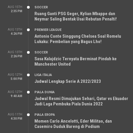
AUG 15TH
SOCCER
2:35 PM
Ruang Ganti PSG Geger, Kylian Mbappe dan
Neymar Saling Bentak Usai Rebutan Penalti!
AUG 13TH
PREMIER LEAGUE
4:26 PM
Antonio Conte Singgung Chelsea Soal Romelu
Lukaku: Pembelian yang Bagus Lho!
AUG 13TH
SOCCER
2:26 PM
Sasa Kalajdzic Ternyata Berminat Pindah ke
Manchester United
AUG 12TH
LIGA ITALIA
5:00 PM
Jadwal Lengkap Serie A 2022/2023
AUG 12TH
PIALA DUNIA
9:40 AM
Jadwal Resmi Dimajukan Sehari, Qatar vs Ekuador
Jadi Laga Pembuka Piala Dunia 2022
AUG 11TH
PIALA EROPA
4:30 PM
Momen Carlo Ancelotti, Eder Militao, dan
Casemiro Duduk Bareng di Podium