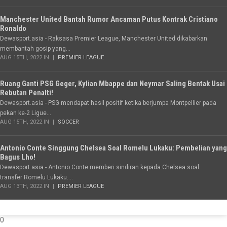
Manchester United Bantah Rumor Ancaman Putus Kontrak Cristiano
Ronaldo
Dewasport.asia - Raksasa Premier League, Manchester United dikabarkan
membantah gosip yang...
AUG 15TH, 2022 IN
PREMIER LEAGUE
Ruang Ganti PSG Geger, Kylian Mbappe dan Neymar Saling Bentak Usai
Rebutan Penalti!
Dewasport.asia - PSG mendapat hasil positif ketika berjumpa Montpellier pada
pekan ke-2 Ligue...
AUG 15TH, 2022 IN
SOCCER
Antonio Conte Singgung Chelsea Soal Romelu Lukaku: Pembelian yang
Bagus Lho!
Dewasport.asia - Antonio Conte memberi sindiran kepada Chelsea soal
transfer Romelu Lukaku....
AUG 13TH, 2022 IN
PREMIER LEAGUE
0