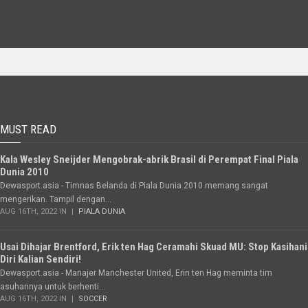
MUST READ
Kala Wesley Sneijder Mengobrak-abrik Brasil di Perempat Final Piala
Dunia 2010
Dewasport.asia - Timnas Belanda di Piala Dunia 2010 memang sangat
mengerikan. Tampil dengan...
AUG 16TH, 2022 IN
PIALA DUNIA
Usai Dihajar Brentford, Erik ten Hag Ceramahi Skuad MU: Stop Kasihani
Diri Kalian Sendiri!
Dewasport.asia - Manajer Manchester United, Erin ten Hag meminta tim
asuhannya untuk berhenti...
AUG 16TH, 2022 IN
SOCCER