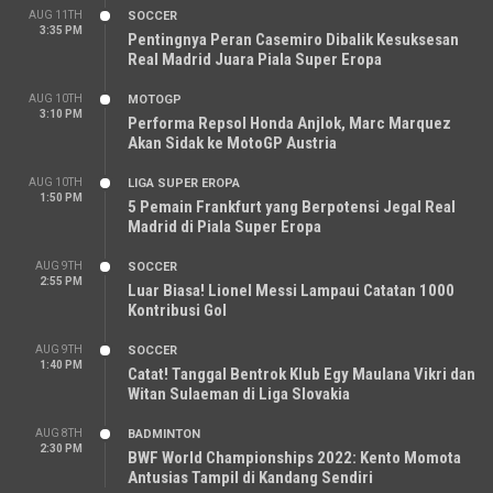
AUG 11TH
SOCCER
3:35 PM
Pentingnya Peran Casemiro Dibalik Kesuksesan
Real Madrid Juara Piala Super Eropa
AUG 10TH
MOTOGP
3:10 PM
Performa Repsol Honda Anjlok, Marc Marquez
Akan Sidak ke MotoGP Austria
AUG 10TH
LIGA SUPER EROPA
1:50 PM
5 Pemain Frankfurt yang Berpotensi Jegal Real
Madrid di Piala Super Eropa
AUG 9TH
SOCCER
2:55 PM
Luar Biasa! Lionel Messi Lampaui Catatan 1000
Kontribusi Gol
AUG 9TH
SOCCER
1:40 PM
Catat! Tanggal Bentrok Klub Egy Maulana Vikri dan
Witan Sulaeman di Liga Slovakia
AUG 8TH
BADMINTON
2:30 PM
BWF World Championships 2022: Kento Momota
Antusias Tampil di Kandang Sendiri