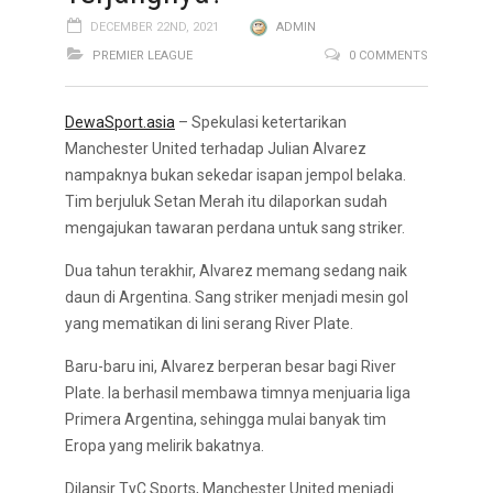
DECEMBER 22ND, 2021
ADMIN
PREMIER LEAGUE
0 COMMENTS
DewaSport.asia
– Spekulasi ketertarikan
Manchester United terhadap Julian Alvarez
nampaknya bukan sekedar isapan jempol belaka.
Tim berjuluk Setan Merah itu dilaporkan sudah
mengajukan tawaran perdana untuk sang striker.
Dua tahun terakhir, Alvarez memang sedang naik
daun di Argentina. Sang striker menjadi mesin gol
yang mematikan di lini serang River Plate.
Baru-baru ini, Alvarez berperan besar bagi River
Plate. Ia berhasil membawa timnya menjuaria liga
Primera Argentina, sehingga mulai banyak tim
Eropa yang melirik bakatnya.
Dilansir TyC Sports, Manchester United menjadi