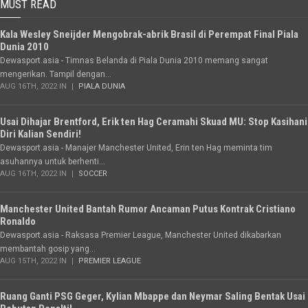
MUST READ
Kala Wesley Sneijder Mengobrak-abrik Brasil di Perempat Final Piala
Dunia 2010
Dewasport.asia - Timnas Belanda di Piala Dunia 2010 memang sangat
mengerikan. Tampil dengan...
AUG 16TH, 2022 IN
PIALA DUNIA
Usai Dihajar Brentford, Erik ten Hag Ceramahi Skuad MU: Stop Kasihani
Diri Kalian Sendiri!
Dewasport.asia - Manajer Manchester United, Erin ten Hag meminta tim
asuhannya untuk berhenti...
AUG 16TH, 2022 IN
SOCCER
Manchester United Bantah Rumor Ancaman Putus Kontrak Cristiano
Ronaldo
Dewasport.asia - Raksasa Premier League, Manchester United dikabarkan
membantah gosip yang...
AUG 15TH, 2022 IN
PREMIER LEAGUE
Ruang Ganti PSG Geger, Kylian Mbappe dan Neymar Saling Bentak Usai