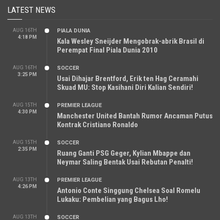
LATEST NEWS
AUG 16TH
PIALA DUNIA
4:18 PM
Kala Wesley Sneijder Mengobrak-abrik Brasil di
Perempat Final Piala Dunia 2010
AUG 16TH
SOCCER
3:25 PM
Usai Dihajar Brentford, Erik ten Hag Ceramahi
Skuad MU: Stop Kasihani Diri Kalian Sendiri!
AUG 15TH
PREMIER LEAGUE
4:30 PM
Manchester United Bantah Rumor Ancaman Putus
Kontrak Cristiano Ronaldo
AUG 15TH
SOCCER
2:35 PM
Ruang Ganti PSG Geger, Kylian Mbappe dan
Neymar Saling Bentak Usai Rebutan Penalti!
AUG 13TH
PREMIER LEAGUE
4:26 PM
Antonio Conte Singgung Chelsea Soal Romelu
Lukaku: Pembelian yang Bagus Lho!
AUG 13TH
SOCCER