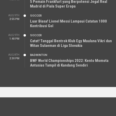
5 Pemain Frankfurt yang Berpotensi Jegal Real
Madrid di Piala Super Eropa
AUG 9TH
SOCCER
2:55 PM
Luar Biasa! Lionel Messi Lampaui Catatan 1000
Kontribusi Gol
AUG 9TH
SOCCER
1:40 PM
Catat! Tanggal Bentrok Klub Egy Maulana Vikri dan
Witan Sulaeman di Liga Slovakia
AUG 8TH
BADMINTON
2:30 PM
BWF World Championships 2022: Kento Momota
Antusias Tampil di Kandang Sendiri