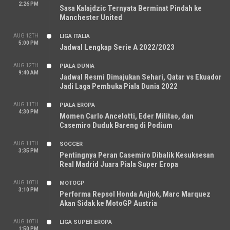
2:26 PM
Sasa Kalajdzic Ternyata Berminat Pindah ke
Manchester United
AUG 12TH
LIGA ITALIA
5:00 PM
Jadwal Lengkap Serie A 2022/2023
AUG 12TH
PIALA DUNIA
9:40 AM
Jadwal Resmi Dimajukan Sehari, Qatar vs Ekuador
Jadi Laga Pembuka Piala Dunia 2022
AUG 11TH
PIALA EROPA
4:30 PM
Momen Carlo Ancelotti, Eder Militao, dan
Casemiro Duduk Bareng di Podium
AUG 11TH
SOCCER
3:35 PM
Pentingnya Peran Casemiro Dibalik Kesuksesan
Real Madrid Juara Piala Super Eropa
AUG 10TH
MOTOGP
3:10 PM
Performa Repsol Honda Anjlok, Marc Marquez
Akan Sidak ke MotoGP Austria
AUG 10TH
LIGA SUPER EROPA
1:50 PM