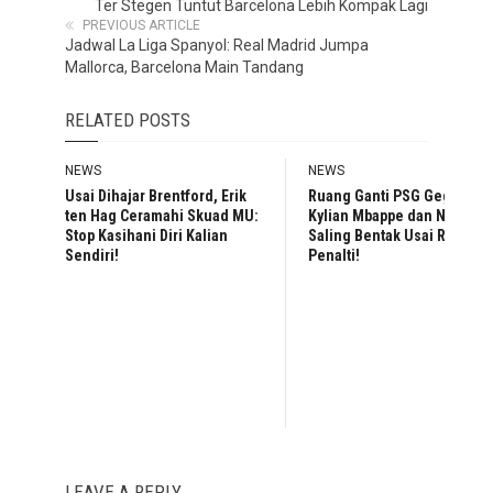
Ter Stegen Tuntut Barcelona Lebih Kompak Lagi
PREVIOUS ARTICLE
Jadwal La Liga Spanyol: Real Madrid Jumpa
Mallorca, Barcelona Main Tandang
RELATED POSTS
NEWS
NEWS
Usai Dihajar Brentford, Erik
Ruang Ganti PSG Geger,
ten Hag Ceramahi Skuad MU:
Kylian Mbappe dan Neymar
Stop Kasihani Diri Kalian
Saling Bentak Usai Rebutan
Sendiri!
Penalti!
LEAVE A REPLY