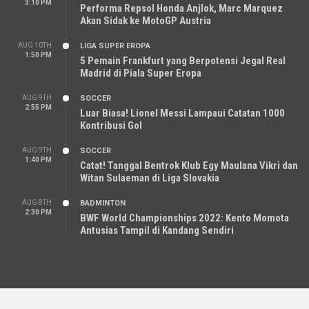
3:10 PM
Performa Repsol Honda Anjlok, Marc Marquez
Akan Sidak ke MotoGP Austria
AUG 10TH
LIGA SUPER EROPA
1:50 PM
5 Pemain Frankfurt yang Berpotensi Jegal Real
Madrid di Piala Super Eropa
AUG 9TH
SOCCER
2:55 PM
Luar Biasa! Lionel Messi Lampaui Catatan 1000
Kontribusi Gol
AUG 9TH
SOCCER
1:40 PM
Catat! Tanggal Bentrok Klub Egy Maulana Vikri dan
Witan Sulaeman di Liga Slovakia
AUG 8TH
BADMINTON
2:30 PM
BWF World Championships 2022: Kento Momota
Antusias Tampil di Kandang Sendiri