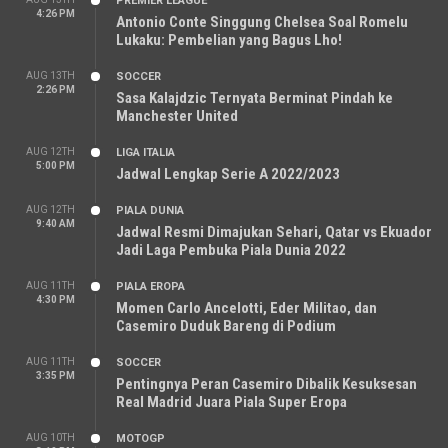
PREMIER LEAGUE
4:26 PM
Antonio Conte Singgung Chelsea Soal Romelu
Lukaku: Pembelian yang Bagus Lho!
AUG 13TH
SOCCER
2:26 PM
Sasa Kalajdzic Ternyata Berminat Pindah ke
Manchester United
AUG 12TH
LIGA ITALIA
5:00 PM
Jadwal Lengkap Serie A 2022/2023
AUG 12TH
PIALA DUNIA
9:40 AM
Jadwal Resmi Dimajukan Sehari, Qatar vs Ekuador
Jadi Laga Pembuka Piala Dunia 2022
AUG 11TH
PIALA EROPA
4:30 PM
Momen Carlo Ancelotti, Eder Militao, dan
Casemiro Duduk Bareng di Podium
AUG 11TH
SOCCER
3:35 PM
Pentingnya Peran Casemiro Dibalik Kesuksesan
Real Madrid Juara Piala Super Eropa
AUG 10TH
MOTOGP