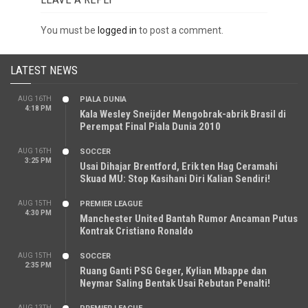
You must be
logged in
to post a comment.
LATEST NEWS
AUG 16TH
PIALA DUNIA
4:18 PM
Kala Wesley Sneijder Mengobrak-abrik Brasil di
Perempat Final Piala Dunia 2010
AUG 16TH
SOCCER
3:25 PM
Usai Dihajar Brentford, Erik ten Hag Ceramahi
Skuad MU: Stop Kasihani Diri Kalian Sendiri!
AUG 15TH
PREMIER LEAGUE
4:30 PM
Manchester United Bantah Rumor Ancaman Putus
Kontrak Cristiano Ronaldo
AUG 15TH
SOCCER
2:35 PM
Ruang Ganti PSG Geger, Kylian Mbappe dan
Neymar Saling Bentak Usai Rebutan Penalti!
AUG 13TH