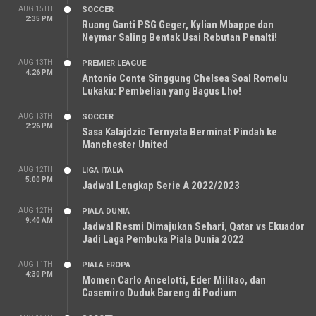
AUG 15TH
SOCCER
2:35 PM
Ruang Ganti PSG Geger, Kylian Mbappe dan
Neymar Saling Bentak Usai Rebutan Penalti!
AUG 13TH
PREMIER LEAGUE
4:26 PM
Antonio Conte Singgung Chelsea Soal Romelu
Lukaku: Pembelian yang Bagus Lho!
AUG 13TH
SOCCER
2:26 PM
Sasa Kalajdzic Ternyata Berminat Pindah ke
Manchester United
AUG 12TH
LIGA ITALIA
5:00 PM
Jadwal Lengkap Serie A 2022/2023
AUG 12TH
PIALA DUNIA
9:40 AM
Jadwal Resmi Dimajukan Sehari, Qatar vs Ekuador
Jadi Laga Pembuka Piala Dunia 2022
AUG 11TH
PIALA EROPA
4:30 PM
Momen Carlo Ancelotti, Eder Militao, dan
Casemiro Duduk Bareng di Podium