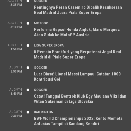
AUG 11TH
SOCCER
3:35 PM
Pentingnya Peran Casemiro Dibalik Kesuksesan
Real Madrid Juara Piala Super Eropa
AUG 10TH
MOTOGP
3:10 PM
Performa Repsol Honda Anjlok, Marc Marquez
Akan Sidak ke MotoGP Austria
AUG 10TH
LIGA SUPER EROPA
1:50 PM
5 Pemain Frankfurt yang Berpotensi Jegal Real
Madrid di Piala Super Eropa
AUG 9TH
SOCCER
2:55 PM
Luar Biasa! Lionel Messi Lampaui Catatan 1000
Kontribusi Gol
AUG 9TH
SOCCER
1:40 PM
Catat! Tanggal Bentrok Klub Egy Maulana Vikri dan
Witan Sulaeman di Liga Slovakia
AUG 8TH
BADMINTON
2:30 PM
BWF World Championships 2022: Kento Momota
Antusias Tampil di Kandang Sendiri