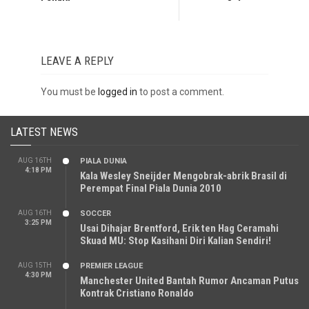
LEAVE A REPLY
You must be
logged in
to post a comment.
LATEST NEWS
AUG 16TH
PIALA DUNIA
4:18 PM
Kala Wesley Sneijder Mengobrak-abrik Brasil di
Perempat Final Piala Dunia 2010
AUG 16TH
SOCCER
3:25 PM
Usai Dihajar Brentford, Erik ten Hag Ceramahi
Skuad MU: Stop Kasihani Diri Kalian Sendiri!
AUG 15TH
PREMIER LEAGUE
4:30 PM
Manchester United Bantah Rumor Ancaman Putus
Kontrak Cristiano Ronaldo