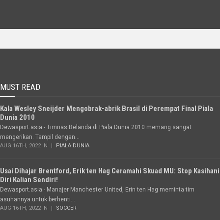
MUST READ
Kala Wesley Sneijder Mengobrak-abrik Brasil di Perempat Final Piala
Dunia 2010
Dewasport.asia - Timnas Belanda di Piala Dunia 2010 memang sangat
mengerikan. Tampil dengan...
AUG 16TH, 2022 IN
PIALA DUNIA
Usai Dihajar Brentford, Erik ten Hag Ceramahi Skuad MU: Stop Kasihani
Diri Kalian Sendiri!
Dewasport.asia - Manajer Manchester United, Erin ten Hag meminta tim
asuhannya untuk berhenti...
AUG 16TH, 2022 IN
SOCCER