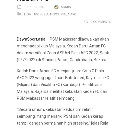
JULY 1ST, 2022
ADMIN
LIGA INDONESIA
,
NEWS
,
PIALA AFC
0 COMMENTS
DewaSport.asia
– PSM Makassar dijadwalkan akan
menghadapi klub Malaysia, Kedah Darul Aman FC
dalam semifinal Zona ASEAN Piala AFC 2022, Sabtu
(9/7/2022) di Stadion Patriot Candrabaga, Bekasi.
Kedah Darul Aman FC menjadi juara Grup G Piala
AFC 2022 yang juga dihuni Bali United, Kaya Iloilo FC
(Filipina) dan Visakha FC (Kamboja). Pelatih asal
Malaysia, Raja Isa, melihat kekuatan Kedah FC dan
PSM Makassar relatif seimbang
“Secara umum, kekuatan kedua tim relatif
seimbang. Yang menarik, PSM dan Kedah kerap
tampil dengan permainan high pressing,” jelas Raja