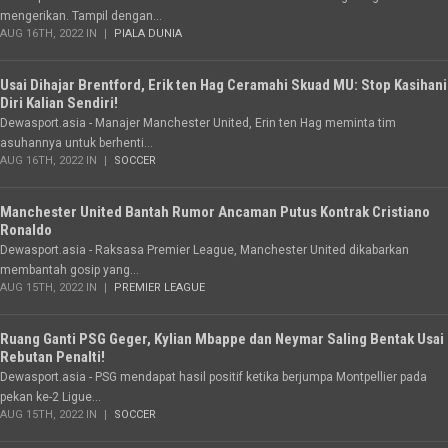
mengerikan. Tampil dengan...
AUG 16TH, 2022 IN
PIALA DUNIA
Usai Dihajar Brentford, Erik ten Hag Ceramahi Skuad MU: Stop Kasihani
Diri Kalian Sendiri!
Dewasport.asia - Manajer Manchester United, Erin ten Hag meminta tim
asuhannya untuk berhenti...
AUG 16TH, 2022 IN
SOCCER
Manchester United Bantah Rumor Ancaman Putus Kontrak Cristiano
Ronaldo
Dewasport.asia - Raksasa Premier League, Manchester United dikabarkan
membantah gosip yang...
AUG 15TH, 2022 IN
PREMIER LEAGUE
Ruang Ganti PSG Geger, Kylian Mbappe dan Neymar Saling Bentak Usai
Rebutan Penalti!
Dewasport.asia - PSG mendapat hasil positif ketika berjumpa Montpellier pada
pekan ke-2 Ligue...
AUG 15TH, 2022 IN
SOCCER