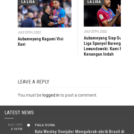
LA LIGA
LA LIGA
JULY 25TH, 2022
JULY 25TH, 2022
Aubameyang Siap Guncang
Aubameyang Kagumi Visi
Liga Spanyol Bareng
Xavi
Lewandowski: Kami Punya
Kenangan Indah
LEAVE A REPLY
You must be
logged in
to post a comment.
LATEST NEWS
AUG 16TH
PIALA DUNIA
4:18 PM
Kala Wesley Sneijder Mengobrak-abrik Brasil di