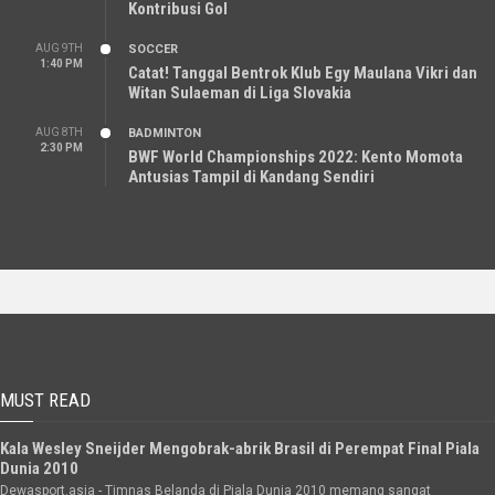
Kontribusi Gol
AUG 9TH
SOCCER
1:40 PM
Catat! Tanggal Bentrok Klub Egy Maulana Vikri dan
Witan Sulaeman di Liga Slovakia
AUG 8TH
BADMINTON
2:30 PM
BWF World Championships 2022: Kento Momota
Antusias Tampil di Kandang Sendiri
MUST READ
Kala Wesley Sneijder Mengobrak-abrik Brasil di Perempat Final Piala
Dunia 2010
Dewasport.asia - Timnas Belanda di Piala Dunia 2010 memang sangat