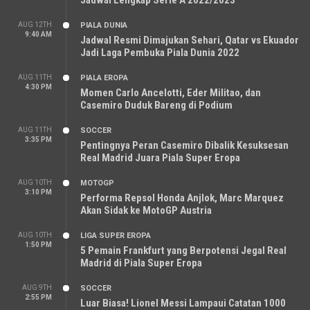
AUG 12TH
PIALA DUNIA
9:40 AM
Jadwal Resmi Dimajukan Sehari, Qatar vs Ekuador
Jadi Laga Pembuka Piala Dunia 2022
AUG 11TH
PIALA EROPA
4:30 PM
Momen Carlo Ancelotti, Eder Militao, dan
Casemiro Duduk Bareng di Podium
AUG 11TH
SOCCER
3:35 PM
Pentingnya Peran Casemiro Dibalik Kesuksesan
Real Madrid Juara Piala Super Eropa
AUG 10TH
MOTOGP
3:10 PM
Performa Repsol Honda Anjlok, Marc Marquez
Akan Sidak ke MotoGP Austria
AUG 10TH
LIGA SUPER EROPA
1:50 PM
5 Pemain Frankfurt yang Berpotensi Jegal Real
Madrid di Piala Super Eropa
AUG 9TH
SOCCER
2:55 PM
Luar Biasa! Lionel Messi Lampaui Catatan 1000