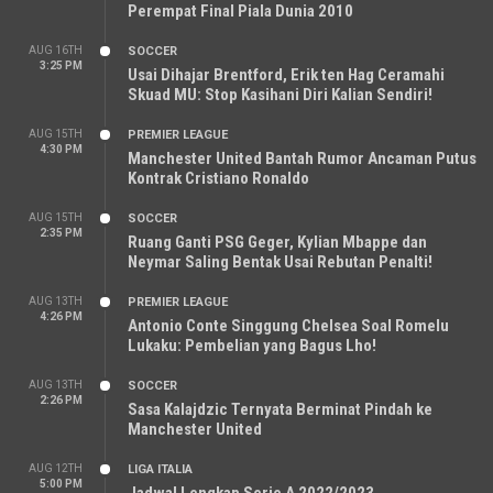
Perempat Final Piala Dunia 2010
AUG 16TH
SOCCER
3:25 PM
Usai Dihajar Brentford, Erik ten Hag Ceramahi
Skuad MU: Stop Kasihani Diri Kalian Sendiri!
AUG 15TH
PREMIER LEAGUE
4:30 PM
Manchester United Bantah Rumor Ancaman Putus
Kontrak Cristiano Ronaldo
AUG 15TH
SOCCER
2:35 PM
Ruang Ganti PSG Geger, Kylian Mbappe dan
Neymar Saling Bentak Usai Rebutan Penalti!
AUG 13TH
PREMIER LEAGUE
4:26 PM
Antonio Conte Singgung Chelsea Soal Romelu
Lukaku: Pembelian yang Bagus Lho!
AUG 13TH
SOCCER
2:26 PM
Sasa Kalajdzic Ternyata Berminat Pindah ke
Manchester United
AUG 12TH
LIGA ITALIA
5:00 PM
Jadwal Lengkap Serie A 2022/2023