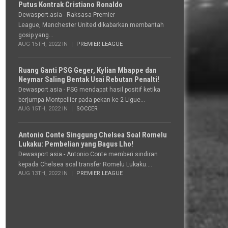
Putus Kontrak Cristiano Ronaldo
Dewasport.asia - Raksasa Premier
League, Manchester United dikabarkan membantah
gosip yang...
AUG 15TH, 2022 IN
PREMIER LEAGUE
Ruang Ganti PSG Geger, Kylian Mbappe dan
Neymar Saling Bentak Usai Rebutan Penalti!
Dewasport.asia - PSG mendapat hasil positif ketika
berjumpa Montpellier pada pekan ke-2 Ligue...
AUG 15TH, 2022 IN
SOCCER
Antonio Conte Singgung Chelsea Soal Romelu
Lukaku: Pembelian yang Bagus Lho!
Dewasport.asia - Antonio Conte memberi sindiran
kepada Chelsea soal transfer Romelu Lukaku....
AUG 13TH, 2022 IN
PREMIER LEAGUE