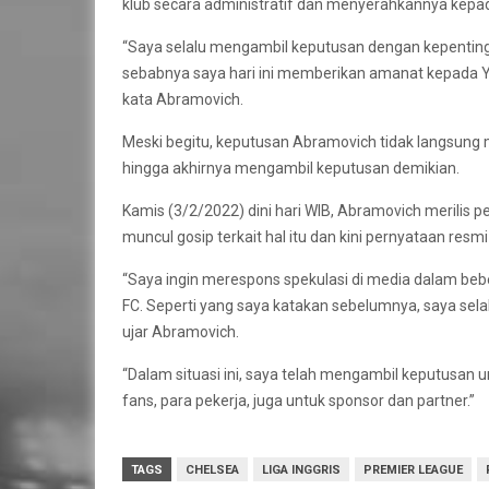
klub secara administratif dan menyerahkannya kepa
“Saya selalu mengambil keputusan dengan kepentingan 
sebabnya saya hari ini memberikan amanat kepada 
kata Abramovich.
Meski begitu, keputusan Abramovich tidak langsung 
hingga akhirnya mengambil keputusan demikian.
Kamis (3/2/2022) dini hari WIB, Abramovich merilis 
muncul gosip terkait hal itu dan kini pernyataan re
“Saya ingin merespons spekulasi di media dalam bebe
FC. Seperti yang saya katakan sebelumnya, saya se
ujar Abramovich.
“Dalam situasi ini, saya telah mengambil keputusan un
fans, para pekerja, juga untuk sponsor dan partner.”
TAGS
CHELSEA
LIGA INGGRIS
PREMIER LEAGUE