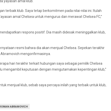
da yayasan amal klub.
terbaik klub. Saya tetap berkomitmen pada nilai-nilai ini. Itulah
Yayasan amal Chelsea untuk mengurus dan merawat Chelsea FC,”
mendapatkan respons positif. Dia masih didesak meninggalkan klub,
pernyataan resmi bahwa dia akan menjual Chelsea. Sepekan terakhir
smi Abramovich mengonfirmasinya.
rapa hari terakhir terkait hubungan saya sebagai pemilik Chelsea
lalu mengambil keputusan dengan mengutamakan kepentingan klub,”
tuk menjual klub, sebab saya percaya inilah yang terbaik untuk klub,
ROMAN ABRAMOVICH