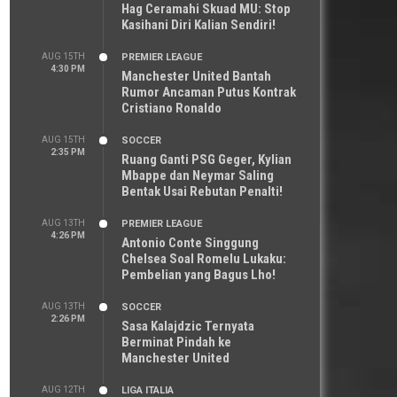
Hag Ceramahi Skuad MU: Stop
Kasihani Diri Kalian Sendiri!
AUG 15TH
PREMIER LEAGUE
4:30 PM
Manchester United Bantah
Rumor Ancaman Putus Kontrak
Cristiano Ronaldo
AUG 15TH
SOCCER
2:35 PM
Ruang Ganti PSG Geger, Kylian
Mbappe dan Neymar Saling
Bentak Usai Rebutan Penalti!
AUG 13TH
PREMIER LEAGUE
4:26 PM
Antonio Conte Singgung
Chelsea Soal Romelu Lukaku:
Pembelian yang Bagus Lho!
AUG 13TH
SOCCER
2:26 PM
Sasa Kalajdzic Ternyata
Berminat Pindah ke
Manchester United
AUG 12TH
LIGA ITALIA