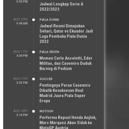
5:00 PM
Jadwal Lengkap Serie A
2022/2023
AUG 12TH
PIALA DUNIA
9:40 AM
Jadwal Resmi Dimajukan
Sehari, Qatar vs Ekuador Jadi
Laga Pembuka Piala Dunia
2022
AUG 11TH
PIALA EROPA
4:30 PM
Momen Carlo Ancelotti, Eder
Militao, dan Casemiro Duduk
Bareng di Podium
AUG 11TH
SOCCER
3:35 PM
Pentingnya Peran Casemiro
Dibalik Kesuksesan Real
Madrid Juara Piala Super
Eropa
AUG 10TH
MOTOGP
3:10 PM
Performa Repsol Honda Anjlok,
Marc Marquez Akan Sidak ke
MotoGP Austria