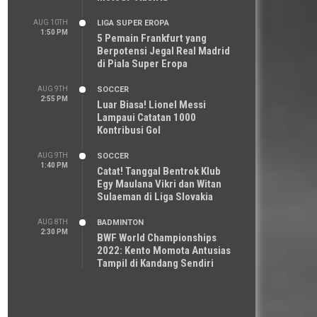
AUG 10TH
LIGA SUPER EROPA
1:50 PM
5 Pemain Frankfurt yang
Berpotensi Jegal Real Madrid
di Piala Super Eropa
AUG 9TH
SOCCER
2:55 PM
Luar Biasa! Lionel Messi
Lampaui Catatan 1000
Kontribusi Gol
AUG 9TH
SOCCER
1:40 PM
Catat! Tanggal Bentrok Klub
Egy Maulana Vikri dan Witan
Sulaeman di Liga Slovakia
AUG 8TH
BADMINTON
2:30 PM
BWF World Championships
2022: Kento Momota Antusias
Tampil di Kandang Sendiri