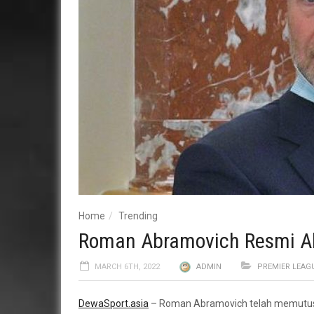
Home
Trending
Roman Abramovich Resmi A
MARCH 6TH, 2022
ADMIN
PREMIER LEAG
DewaSport.asia
– Roman Abramovich telah memutuska