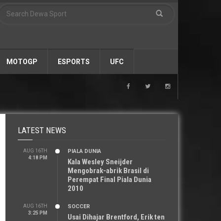
MOTOGP
ESPORTS
UFC
LATEST NEWS
AUG 16TH
PIALA DUNIA
4:18 PM
Kala Wesley Sneijder
Mengobrak-abrik Brasil di
Perempat Final Piala Dunia
2010
AUG 16TH
SOCCER
3:25 PM
Usai Dihajar Brentford, Erik ten