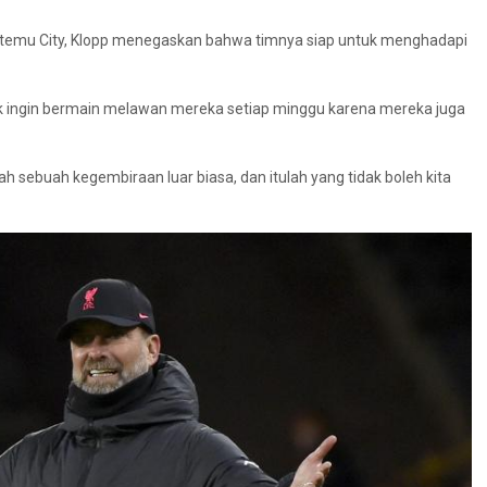
bertemu City, Klopp menegaskan bahwa timnya siap untuk menghadapi
ak ingin bermain melawan mereka setiap minggu karena mereka juga
 sebuah kegembiraan luar biasa, dan itulah yang tidak boleh kita