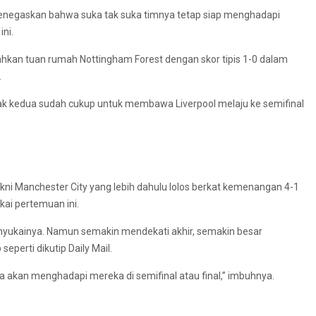
menegaskan bahwa suka tak suka timnya tetap siap menghadapi
ni.
ahkan tuan rumah Nottingham Forest dengan skor tipis 1-0 dalam
.
bak kedua sudah cukup untuk membawa Liverpool melaju ke semifinal
yakni Manchester City yang lebih dahulu lolos berkat kemenangan 4-1
ai pertemuan ini.
 menyukainya. Namun semakin mendekati akhir, semakin besar
eperti dikutip Daily Mail.
a akan menghadapi mereka di semifinal atau final,” imbuhnya.