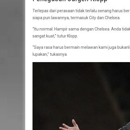
Terlepas dari perasaan tidak terlalu senang harus 
siapa pun lawannya, termasuk City dan Chelsea.
“Itu normal. Hampir sama dengan Chelsea. Anda tid
sangat kuat,” tutur Klopp.
“Saya rasa harus bermain melawan kami juga bukanlah
lupakan,” tukasnya.