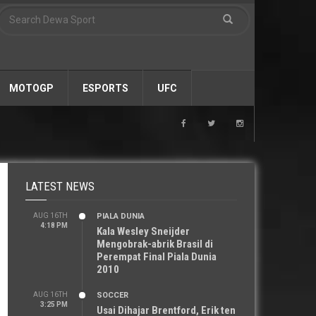
MOTOGP
ESPORTS
UFC
LATEST NEWS
AUG 16TH
PIALA DUNIA
4:18 PM
Kala Wesley Sneijder
Mengobrak-abrik Brasil di
Perempat Final Piala Dunia
2010
AUG 16TH
SOCCER
3:25 PM
Usai Dihajar Brentford, Erik ten