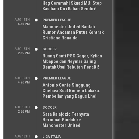
Hag Ceramahi Skuad MU: Stop
Kasihani Diri Kalian Sendiri!
AUG 15TH
PREMIER LEAGUE
4:30 PM
Manchester United Bantah
Rumor Ancaman Putus Kontrak
Cristiano Ronaldo
AUG 15TH
SOCCER
2:35 PM
Ruang Ganti PSG Geger, Kylian
Mbappe dan Neymar Saling
Bentak Usai Rebutan Penalti!
AUG 13TH
PREMIER LEAGUE
4:26 PM
Antonio Conte Singgung
Chelsea Soal Romelu Lukaku:
Pembelian yang Bagus Lho!
AUG 13TH
SOCCER
2:26 PM
Sasa Kalajdzic Ternyata
Berminat Pindah ke
Manchester United
AUG 12TH
LIGA ITALIA