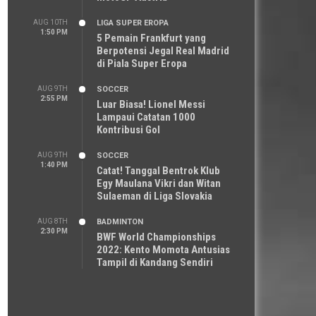
AUG 10TH
LIGA SUPER EROPA
1:50 PM
5 Pemain Frankfurt yang
Berpotensi Jegal Real Madrid
di Piala Super Eropa
AUG 9TH
SOCCER
2:55 PM
Luar Biasa! Lionel Messi
Lampaui Catatan 1000
Kontribusi Gol
AUG 9TH
SOCCER
1:40 PM
Catat! Tanggal Bentrok Klub
Egy Maulana Vikri dan Witan
Sulaeman di Liga Slovakia
AUG 8TH
BADMINTON
2:30 PM
BWF World Championships
2022: Kento Momota Antusias
Tampil di Kandang Sendiri