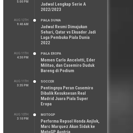
5:00 PM
Jadwal Lengkap Serie A
2022/2023
AUG 12TH
PIALA DUNIA
9:40 AM
Jadwal Resmi Dimajukan
Sehari, Qatar vs Ekuador Jadi
Laga Pembuka Piala Dunia
2022
AUG 11TH
PIALA EROPA
4:30 PM
Momen Carlo Ancelotti, Eder
Militao, dan Casemiro Duduk
Bareng di Podium
AUG 11TH
SOCCER
3:35 PM
Pentingnya Peran Casemiro
Dibalik Kesuksesan Real
Madrid Juara Piala Super
Eropa
AUG 10TH
MOTOGP
3:10 PM
Performa Repsol Honda Anjlok,
Marc Marquez Akan Sidak ke
MotoGP Austria