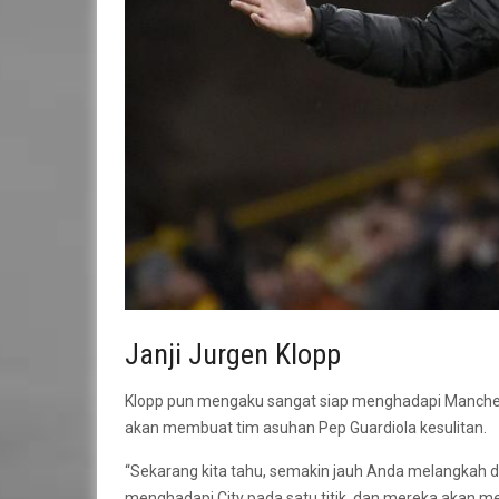
Janji Jurgen Klopp
Klopp pun mengaku sangat siap menghadapi Manchest
akan membuat tim asuhan Pep Guardiola kesulitan.
“Sekarang kita tahu, semakin jauh Anda melangkah d
menghadapi City pada satu titik, dan mereka akan meng