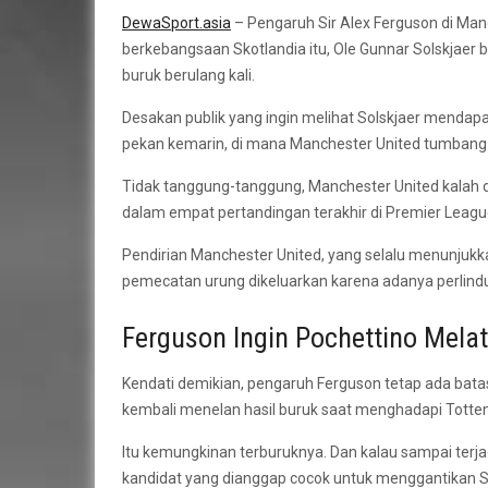
DewaSport.asia
– Pengaruh Sir Alex Ferguson di Manc
berkebangsaan Skotlandia itu, Ole Gunnar Solskjaer bi
buruk berulang kali.
Desakan publik yang ingin melihat Solskjaer mendap
pekan kemarin, di mana Manchester United tumbang di
Tidak tanggung-tanggung, Manchester United kalah 
dalam empat pertandingan terakhir di Premier League
Pendirian Manchester United, yang selalu menunjukk
pemecatan urung dikeluarkan karena adanya perlind
Ferguson Ingin Pochettino Melat
Kendati demikian, pengaruh Ferguson tetap ada bata
kembali menelan hasil buruk saat menghadapi Totten
Itu kemungkinan terburuknya. Dan kalau sampai terjad
kandidat yang dianggap cocok untuk menggantikan Sol