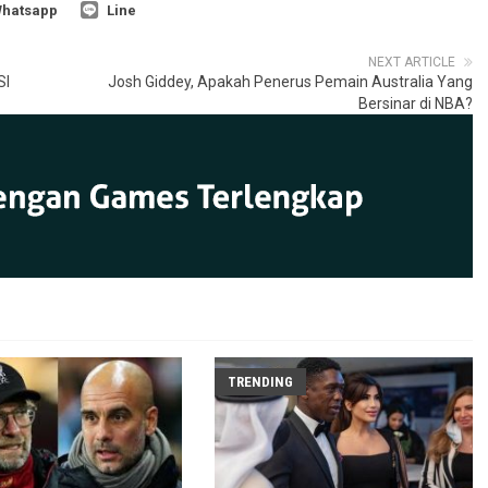
hatsapp
Line
NEXT ARTICLE
SI
Josh Giddey, Apakah Penerus Pemain Australia Yang
Bersinar di NBA?
TRENDING