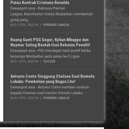
Putus Kontrak Cristiano Ronaldo
Dewasport.asia - Raksasa Premier
League, Manchester United dikabarkan membantah
gosip yang...
AUG 15TH, 2022 IN
PREMIER LEAGUE
Ruang Ganti PSG Geger, Kylian Mbappe dan
Neymar Saling Bentak Usai Rebutan Penalti!
Dewasport.asia - PSG mendapat hasil positif ketika
berjumpa Montpellier pada pekan ke-2 Ligue...
AUG 15TH, 2022 IN
SOCCER
Antonio Conte Singgung Chelsea Soal Romelu
Lukaku: Pembelian yang Bagus Lho!
Dewasport.asia - Antonio Conte memberi sindiran
kepada Chelsea soal transfer Romelu Lukaku....
AUG 13TH, 2022 IN
PREMIER LEAGUE