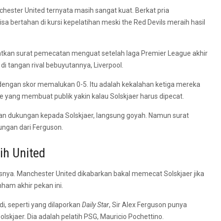
hester United ternyata masih sangat kuat. Berkat pria
sa bertahan di kursi kepelatihan meski the Red Devils meraih hasil
atkan surat pemecatan menguat setelah laga Premier League akhir
 tangan rival bebuyutannya, Liverpool.
dengan skor memalukan 0-5. Itu adalah kekalahan ketiga mereka
 yang membuat publik yakin kalau Solskjaer harus dipecat.
an dukungan kepada Solskjaer, langsung goyah. Namun surat
ungan dari Ferguson.
ih United
snya. Manchester United dikabarkan bakal memecat Solskjaer jika
ham akhir pekan ini.
i, seperti yang dilaporkan
Daily Star
, Sir Alex Ferguson punya
skjaer. Dia adalah pelatih PSG, Mauricio Pochettino.