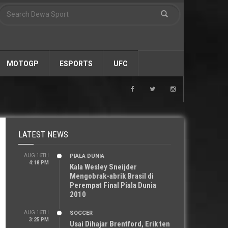
MOTOGP
ESPORTS
UFC
LATEST NEWS
AUG 16TH
PIALA DUNIA
4:18 PM
Kala Wesley Sneijder
Mengobrak-abrik Brasil di
Perempat Final Piala Dunia
2010
AUG 16TH
SOCCER
3:25 PM
Usai Dihajar Brentford, Erik ten