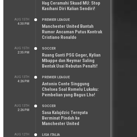
Hag Ceramahi Skuad MU: Stop
Kasihani Diri Kalian Sendiri!
AUG 15TH
PREMIER LEAGUE
4:30 PM
Manchester United Bantah
Rumor Ancaman Putus Kontrak
Cristiano Ronaldo
AUG 15TH
SOCCER
2:35 PM
Ruang Ganti PSG Geger, Kylian
Mbappe dan Neymar Saling
Bentak Usai Rebutan Penalti!
AUG 13TH
PREMIER LEAGUE
4:26 PM
Antonio Conte Singgung
Chelsea Soal Romelu Lukaku:
Pembelian yang Bagus Lho!
AUG 13TH
SOCCER
2:26 PM
Sasa Kalajdzic Ternyata
Berminat Pindah ke
Manchester United
AUG 12TH
LIGA ITALIA