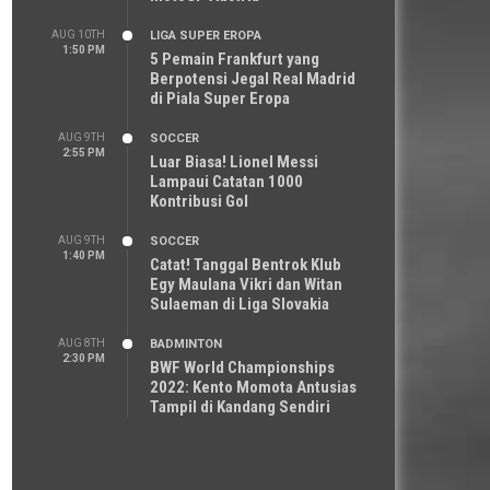
AUG 10TH
LIGA SUPER EROPA
1:50 PM
5 Pemain Frankfurt yang
Berpotensi Jegal Real Madrid
di Piala Super Eropa
AUG 9TH
SOCCER
2:55 PM
Luar Biasa! Lionel Messi
Lampaui Catatan 1000
Kontribusi Gol
AUG 9TH
SOCCER
1:40 PM
Catat! Tanggal Bentrok Klub
Egy Maulana Vikri dan Witan
Sulaeman di Liga Slovakia
AUG 8TH
BADMINTON
2:30 PM
BWF World Championships
2022: Kento Momota Antusias
Tampil di Kandang Sendiri