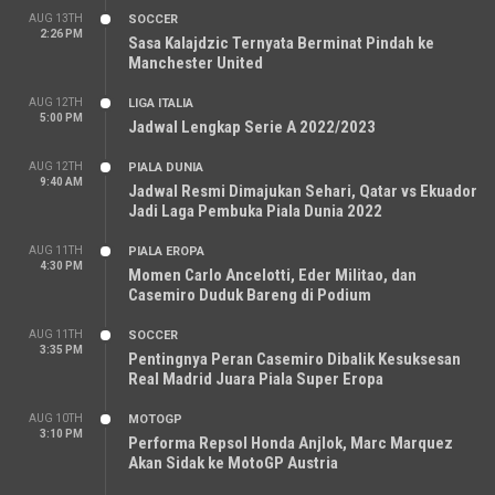
AUG 13TH
SOCCER
2:26 PM
Sasa Kalajdzic Ternyata Berminat Pindah ke
Manchester United
AUG 12TH
LIGA ITALIA
5:00 PM
Jadwal Lengkap Serie A 2022/2023
AUG 12TH
PIALA DUNIA
9:40 AM
Jadwal Resmi Dimajukan Sehari, Qatar vs Ekuador
Jadi Laga Pembuka Piala Dunia 2022
AUG 11TH
PIALA EROPA
4:30 PM
Momen Carlo Ancelotti, Eder Militao, dan
Casemiro Duduk Bareng di Podium
AUG 11TH
SOCCER
3:35 PM
Pentingnya Peran Casemiro Dibalik Kesuksesan
Real Madrid Juara Piala Super Eropa
AUG 10TH
MOTOGP
3:10 PM
Performa Repsol Honda Anjlok, Marc Marquez
Akan Sidak ke MotoGP Austria