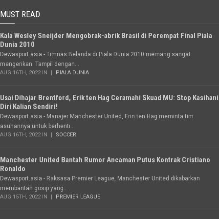
MUST READ
Kala Wesley Sneijder Mengobrak-abrik Brasil di Perempat Final Piala
Dunia 2010
Dewasport.asia - Timnas Belanda di Piala Dunia 2010 memang sangat
mengerikan. Tampil dengan...
AUG 16TH, 2022 IN
PIALA DUNIA
Usai Dihajar Brentford, Erik ten Hag Ceramahi Skuad MU: Stop Kasihani
Diri Kalian Sendiri!
Dewasport.asia - Manajer Manchester United, Erin ten Hag meminta tim
asuhannya untuk berhenti...
AUG 16TH, 2022 IN
SOCCER
Manchester United Bantah Rumor Ancaman Putus Kontrak Cristiano
Ronaldo
Dewasport.asia - Raksasa Premier League, Manchester United dikabarkan
membantah gosip yang...
AUG 15TH, 2022 IN
PREMIER LEAGUE