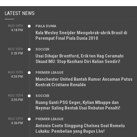
LATEST NEWS
AUG 16TH
PIALA DUNIA
4:18 PM
Kala Wesley Sneijder Mengobrak-abrik Brasil di
Perempat Final Piala Dunia 2010
AUG 16TH
SOCCER
3:25 PM
Usai Dihajar Brentford, Erik ten Hag Ceramahi
Skuad MU: Stop Kasihani Diri Kalian Sendiri!
AUG 15TH
PREMIER LEAGUE
4:30 PM
Manchester United Bantah Rumor Ancaman Putus
Kontrak Cristiano Ronaldo
AUG 15TH
SOCCER
2:35 PM
Ruang Ganti PSG Geger, Kylian Mbappe dan
Neymar Saling Bentak Usai Rebutan Penalti!
AUG 13TH
PREMIER LEAGUE
4:26 PM
Antonio Conte Singgung Chelsea Soal Romelu
Lukaku: Pembelian yang Bagus Lho!