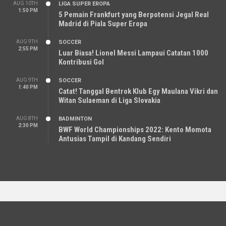
AUG 10TH
LIGA SUPER EROPA
1:50 PM
5 Pemain Frankfurt yang Berpotensi Jegal Real
Madrid di Piala Super Eropa
AUG 9TH
SOCCER
2:55 PM
Luar Biasa! Lionel Messi Lampaui Catatan 1000
Kontribusi Gol
AUG 9TH
SOCCER
1:40 PM
Catat! Tanggal Bentrok Klub Egy Maulana Vikri dan
Witan Sulaeman di Liga Slovakia
AUG 8TH
BADMINTON
2:30 PM
BWF World Championships 2022: Kento Momota
Antusias Tampil di Kandang Sendiri