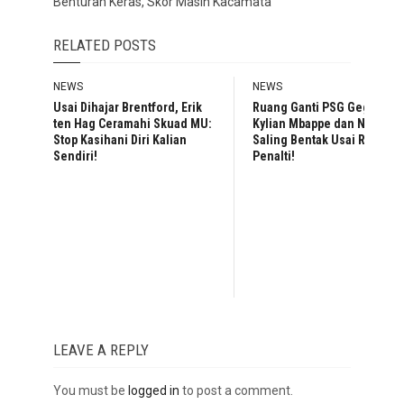
Benturan Keras, Skor Masih Kacamata
RELATED POSTS
NEWS
NEWS
Usai Dihajar Brentford, Erik
Ruang Ganti PSG Geger,
ten Hag Ceramahi Skuad MU:
Kylian Mbappe dan Neymar
Stop Kasihani Diri Kalian
Saling Bentak Usai Rebutan
Sendiri!
Penalti!
LEAVE A REPLY
You must be
logged in
to post a comment.