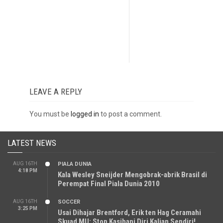
LEAVE A REPLY
You must be
logged in
to post a comment.
LATEST NEWS
AUG 16TH
PIALA DUNIA
4:18 PM
Kala Wesley Sneijder Mengobrak-abrik Brasil di
Perempat Final Piala Dunia 2010
AUG 16TH
SOCCER
3:25 PM
Usai Dihajar Brentford, Erik ten Hag Ceramahi
Skuad MU: Stop Kasihani Diri Kalian Sendiri!