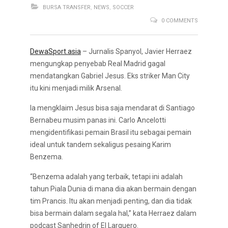
BURSA TRANSFER
,
NEWS
,
SOCCER
0 COMMENTS
DewaSport.asia
– Jurnalis Spanyol, Javier Herraez
mengungkap penyebab Real Madrid gagal
mendatangkan Gabriel Jesus. Eks striker Man City
itu kini menjadi milik Arsenal.
Ia mengklaim Jesus bisa saja mendarat di Santiago
Bernabeu musim panas ini. Carlo Ancelotti
mengidentifikasi pemain Brasil itu sebagai pemain
ideal untuk tandem sekaligus pesaing Karim
Benzema.
“Benzema adalah yang terbaik, tetapi ini adalah
tahun Piala Dunia di mana dia akan bermain dengan
tim Prancis. Itu akan menjadi penting, dan dia tidak
bisa bermain dalam segala hal,” kata Herraez dalam
podcast Sanhedrin of El Larguero.