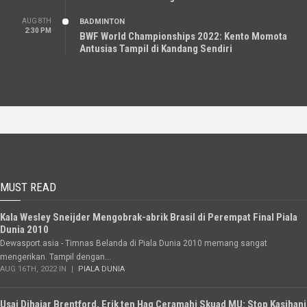
AUG 8TH
BADMINTON
2:30 PM
BWF World Championships 2022: Kento Momota
Antusias Tampil di Kandang Sendiri
MUST READ
Kala Wesley Sneijder Mengobrak-abrik Brasil di Perempat Final Piala
Dunia 2010
Dewasport.asia - Timnas Belanda di Piala Dunia 2010 memang sangat
mengerikan. Tampil dengan...
AUG 16TH, 2022 IN
PIALA DUNIA
Usai Dihajar Brentford, Erik ten Hag Ceramahi Skuad MU: Stop Kasihani