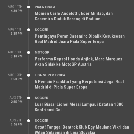
AUG 11TH
PIALA EROPA
4:30 PM
Momen Carlo Ancelotti, Eder Militao, dan
Casemiro Duduk Bareng di Podium
AUG 11TH
SOCCER
3:35 PM
Pentingnya Peran Casemiro Dibalik Kesuksesan
Real Madrid Juara Piala Super Eropa
AUG 10TH
MOTOGP
3:10 PM
Performa Repsol Honda Anjlok, Marc Marquez
Akan Sidak ke MotoGP Austria
AUG 10TH
LIGA SUPER EROPA
1:50 PM
5 Pemain Frankfurt yang Berpotensi Jegal Real
Madrid di Piala Super Eropa
AUG 9TH
SOCCER
2:55 PM
Luar Biasa! Lionel Messi Lampaui Catatan 1000
Kontribusi Gol
AUG 9TH
SOCCER
1:40 PM
Catat! Tanggal Bentrok Klub Egy Maulana Vikri dan
Witan Sulaeman di Liga Slovakia