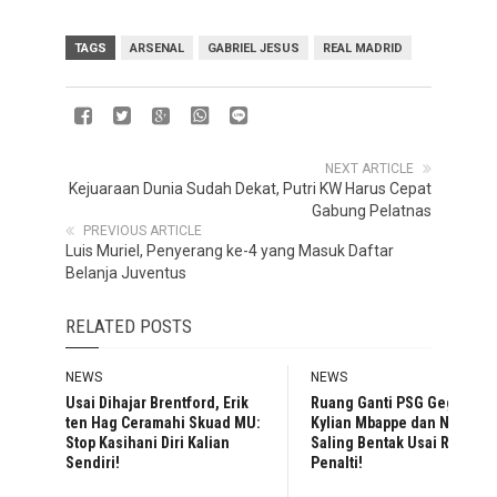
TAGS
ARSENAL
GABRIEL JESUS
REAL MADRID
NEXT ARTICLE
Kejuaraan Dunia Sudah Dekat, Putri KW Harus Cepat
Gabung Pelatnas
PREVIOUS ARTICLE
Luis Muriel, Penyerang ke-4 yang Masuk Daftar
Belanja Juventus
RELATED POSTS
NEWS
NEWS
Usai Dihajar Brentford, Erik
Ruang Ganti PSG Geger,
ten Hag Ceramahi Skuad MU:
Kylian Mbappe dan Neymar
Stop Kasihani Diri Kalian
Saling Bentak Usai Rebutan
Sendiri!
Penalti!