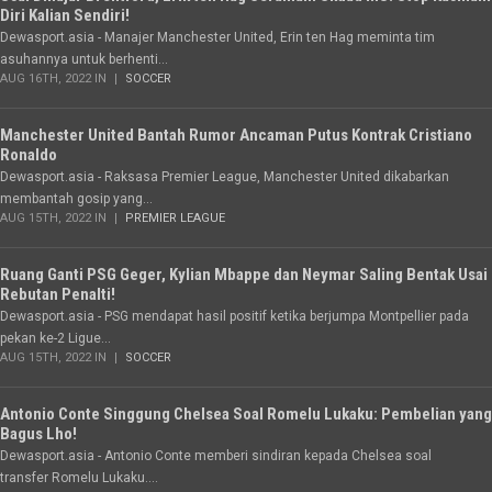
Diri Kalian Sendiri!
Dewasport.asia - Manajer Manchester United, Erin ten Hag meminta tim
asuhannya untuk berhenti...
AUG 16TH, 2022 IN
SOCCER
Manchester United Bantah Rumor Ancaman Putus Kontrak Cristiano
Ronaldo
Dewasport.asia - Raksasa Premier League, Manchester United dikabarkan
membantah gosip yang...
AUG 15TH, 2022 IN
PREMIER LEAGUE
Ruang Ganti PSG Geger, Kylian Mbappe dan Neymar Saling Bentak Usai
Rebutan Penalti!
Dewasport.asia - PSG mendapat hasil positif ketika berjumpa Montpellier pada
pekan ke-2 Ligue...
AUG 15TH, 2022 IN
SOCCER
Antonio Conte Singgung Chelsea Soal Romelu Lukaku: Pembelian yang
Bagus Lho!
Dewasport.asia - Antonio Conte memberi sindiran kepada Chelsea soal
transfer Romelu Lukaku....