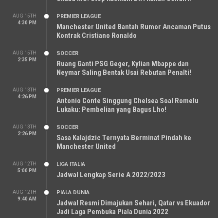
AUG 15TH
PREMIER LEAGUE
4:30 PM
Manchester United Bantah Rumor Ancaman Putus
Kontrak Cristiano Ronaldo
AUG 15TH
SOCCER
2:35 PM
Ruang Ganti PSG Geger, Kylian Mbappe dan
Neymar Saling Bentak Usai Rebutan Penalti!
AUG 13TH
PREMIER LEAGUE
4:26 PM
Antonio Conte Singgung Chelsea Soal Romelu
Lukaku: Pembelian yang Bagus Lho!
AUG 13TH
SOCCER
2:26 PM
Sasa Kalajdzic Ternyata Berminat Pindah ke
Manchester United
AUG 12TH
LIGA ITALIA
5:00 PM
Jadwal Lengkap Serie A 2022/2023
AUG 12TH
PIALA DUNIA
9:40 AM
Jadwal Resmi Dimajukan Sehari, Qatar vs Ekuador
Jadi Laga Pembuka Piala Dunia 2022