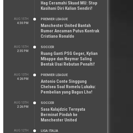
Hag Ceramahi Skuad MU: Stop
Kasihani Diri Kalian Sendiri!
AUG 15TH
PREMIER LEAGUE
4:30 PM
Manchester United Bantah
Rumor Ancaman Putus Kontrak
Cristiano Ronaldo
AUG 15TH
SOCCER
2:35 PM
Ruang Ganti PSG Geger, Kylian
Mbappe dan Neymar Saling
Bentak Usai Rebutan Penalti!
AUG 13TH
PREMIER LEAGUE
4:26 PM
Antonio Conte Singgung
Chelsea Soal Romelu Lukaku:
Pembelian yang Bagus Lho!
AUG 13TH
SOCCER
2:26 PM
Sasa Kalajdzic Ternyata
Berminat Pindah ke
Manchester United
AUG 12TH
LIGA ITALIA