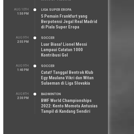
AUG 10TH
LIGA SUPER EROPA
1:50 PM
5 Pemain Frankfurt yang
Berpotensi Jegal Real Madrid
di Piala Super Eropa
AUG 9TH
SOCCER
2:55 PM
Luar Biasa! Lionel Messi
Lampaui Catatan 1000
Kontribusi Gol
AUG 9TH
SOCCER
1:40 PM
Catat! Tanggal Bentrok Klub
Egy Maulana Vikri dan Witan
Sulaeman di Liga Slovakia
AUG 8TH
BADMINTON
2:30 PM
BWF World Championships
2022: Kento Momota Antusias
Tampil di Kandang Sendiri