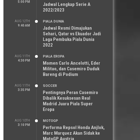
5:00 PM
Jadwal Lengkap Serie A
2022/2023
AUG 12TH
PIALA DUNIA
9:40 AM
Jadwal Resmi Dimajukan
Sehari, Qatar vs Ekuador Jadi
Laga Pembuka Piala Dunia
2022
AUG 11TH
PIALA EROPA
4:30 PM
Momen Carlo Ancelotti, Eder
Militao, dan Casemiro Duduk
Bareng di Podium
AUG 11TH
SOCCER
3:35 PM
Pentingnya Peran Casemiro
Dibalik Kesuksesan Real
Madrid Juara Piala Super
Eropa
AUG 10TH
MOTOGP
3:10 PM
Performa Repsol Honda Anjlok,
Marc Marquez Akan Sidak ke
MotoGP Austria