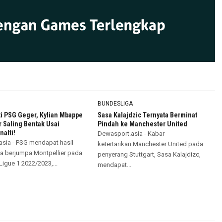
BUNDESLIGA
i PSG Geger, Kylian Mbappe
Sasa Kalajdzic Ternyata Berminat
 Saling Bentak Usai
Pindah ke Manchester United
alti!
Dewasport.asia - Kabar
sia - PSG mendapat hasil
ketertarikan Manchester United pada
ika berjumpa Montpellier pada
penyerang Stuttgart, Sasa Kalajdizc,
Ligue 1 2022/2023,...
mendapat...