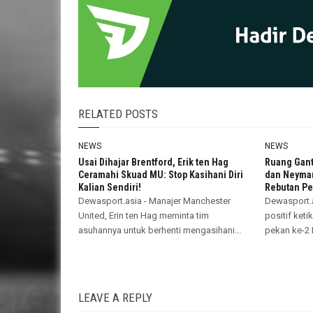
RELATED POSTS
NEWS
NEWS
Usai Dihajar Brentford, Erik ten Hag
Ruang Gant
Ceramahi Skuad MU: Stop Kasihani Diri
dan Neymar
Kalian Sendiri!
Rebutan Pen
Dewasport.asia - Manajer Manchester
Dewasport.a
United, Erin ten Hag meminta tim
positif ket
asuhannya untuk berhenti mengasihani...
pekan ke-2 
LEAVE A REPLY