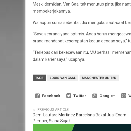
Meski demikian, Van Gaal tak menutup pintu jika n
mempekerjakannya.
Walaupun cuma sebentar, dia mengaku saat-saat ber
“Saya seorang yang optimis. Anda harus mengecewaka
orang mendapat kesempatan kedua dengan saya,” tu
“Terlepas dari kekecewaan itu, MU berhasil memena
dalam karier saya,” ucapnya.
TAGS
LOUIS VAN GAAL
MANCHESTER UNITED
Facebook
Twitter
Google+
W
PREVIOUS ARTICLE
Demi Lautaro Martinez Barcelona Bakal Jual Enam
Pemain, Siapa Saja?