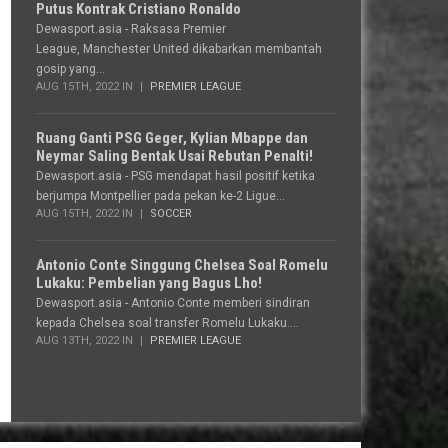
Putus Kontrak Cristiano Ronaldo
Dewasport.asia - Raksasa Premier
League, Manchester United dikabarkan membantah
gosip yang...
AUG 15TH, 2022 IN
PREMIER LEAGUE
Ruang Ganti PSG Geger, Kylian Mbappe dan
Neymar Saling Bentak Usai Rebutan Penalti!
Dewasport.asia - PSG mendapat hasil positif ketika
berjumpa Montpellier pada pekan ke-2 Ligue...
AUG 15TH, 2022 IN
SOCCER
Antonio Conte Singgung Chelsea Soal Romelu
Lukaku: Pembelian yang Bagus Lho!
Dewasport.asia - Antonio Conte memberi sindiran
kepada Chelsea soal transfer Romelu Lukaku....
AUG 13TH, 2022 IN
PREMIER LEAGUE