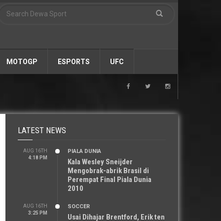
MOTOGP
ESPORTS
UFC
LATEST NEWS
AUG 16TH
PIALA DUNIA
4:18 PM
Kala Wesley Sneijder
Mengobrak-abrik Brasil di
Perempat Final Piala Dunia
2010
AUG 16TH
SOCCER
3:25 PM
Usai Dihajar Brentford, Erik ten