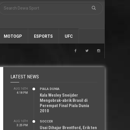
MOTOGP
ESPORTS
UFC
LATEST NEWS
AUG 16TH
PIALA DUNIA
4:18 PM
Kala Wesley Sneijder
Mengobrak-abrik Brasil di
Perempat Final Piala Dunia
2010
AUG 16TH
SOCCER
3:25 PM
Usai Dihajar Brentford, Erik ten