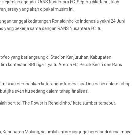
 sejumlah agenda RANS Nusantara FC. Seperti diketahui, klub
ran jersey yang akan dipakai musim ini.
engan tanggal kedatangan Ronaldinho ke Indonesia yakni 24 Juni
ho yang bekerja sama dengan RANS Nusantara FC itu.
 trofeo yang berlangsung di Stadion Kanjuruhan, Kabupaten
m kontestan BRI Liga 1 yaitu Arema FC, Persik Kediri dan Rans
um bisa memberikan keterangan karena saat ini masih dalam tahap
jika even itu sedang dalam tahap finalisasi.
 salah bertitel The Power is Ronaldinho,” kata sumber tersebut.
n, Kabupaten Malang, sejumlah informasi juga beredar di dunia maya.