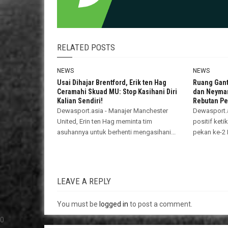
RELATED POSTS
NEWS
NEWS
Usai Dihajar Brentford, Erik ten Hag
Ruang Gant
Ceramahi Skuad MU: Stop Kasihani Diri
dan Neymar
Kalian Sendiri!
Rebutan Pen
Dewasport.asia - Manajer Manchester
Dewasport.a
United, Erin ten Hag meminta tim
positif ket
asuhannya untuk berhenti mengasihani...
pekan ke-2 
LEAVE A REPLY
You must be
logged in
to post a comment.
0