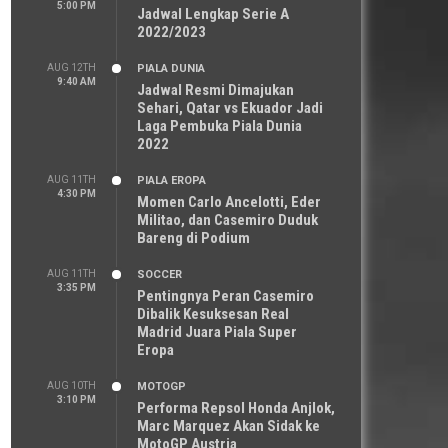
5:00 PM
Jadwal Lengkap Serie A
2022/2023
AUG 12TH
PIALA DUNIA
9:40 AM
Jadwal Resmi Dimajukan
Sehari, Qatar vs Ekuador Jadi
Laga Pembuka Piala Dunia
2022
AUG 11TH
PIALA EROPA
4:30 PM
Momen Carlo Ancelotti, Eder
Militao, dan Casemiro Duduk
Bareng di Podium
AUG 11TH
SOCCER
3:35 PM
Pentingnya Peran Casemiro
Dibalik Kesuksesan Real
Madrid Juara Piala Super
Eropa
AUG 10TH
MOTOGP
3:10 PM
Performa Repsol Honda Anjlok,
Marc Marquez Akan Sidak ke
MotoGP Austria