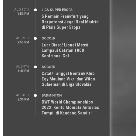
AUG 10TH
LIGA SUPER EROPA
1:50 PM
5 Pemain Frankfurt yang
Berpotensi Jegal Real Madrid
di Piala Super Eropa
AUG 9TH
SOCCER
2:55 PM
Luar Biasa! Lionel Messi
Lampaui Catatan 1000
Kontribusi Gol
AUG 9TH
SOCCER
1:40 PM
Catat! Tanggal Bentrok Klub
Egy Maulana Vikri dan Witan
Sulaeman di Liga Slovakia
AUG 8TH
BADMINTON
2:30 PM
BWF World Championships
2022: Kento Momota Antusias
Tampil di Kandang Sendiri