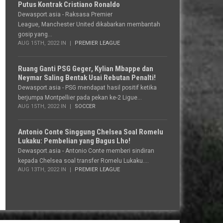
Putus Kontrak Cristiano Ronaldo
Dewasport.asia - Raksasa Premier
League, Manchester United dikabarkan membantah
gosip yang...
AUG 15TH, 2022 IN
PREMIER LEAGUE
Ruang Ganti PSG Geger, Kylian Mbappe dan
Neymar Saling Bentak Usai Rebutan Penalti!
Dewasport.asia - PSG mendapat hasil positif ketika
berjumpa Montpellier pada pekan ke-2 Ligue...
AUG 15TH, 2022 IN
SOCCER
Antonio Conte Singgung Chelsea Soal Romelu
Lukaku: Pembelian yang Bagus Lho!
Dewasport.asia - Antonio Conte memberi sindiran
kepada Chelsea soal transfer Romelu Lukaku....
AUG 13TH, 2022 IN
PREMIER LEAGUE