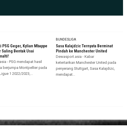
BUNDESLIGA
i PSG Geger, Kylian Mbappe
Sasa Kalajdzic Ternyata Berminat
 Saling Bentak Usai
Pindah ke Manchester United
alti!
Dewasport.asia - Kabar
sia - PSG mendapat hasil
ketertarikan Manchester United pada
ika berjumpa Montpellier pada
penyerang Stuttgart, Sasa Kalajdizc,
Ligue 1 2022/2023,...
mendapat...