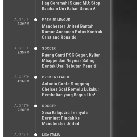
Hag Ceramahi Skuad MU: Stop
Kasihani Diri Kalian Sendiri!
AUG 15TH
PREMIER LEAGUE
4:30 PM
Manchester United Bantah
Rumor Ancaman Putus Kontrak
Cristiano Ronaldo
AUG 15TH
SOCCER
2:35 PM
Ruang Ganti PSG Geger, Kylian
Mbappe dan Neymar Saling
Bentak Usai Rebutan Penalti!
AUG 13TH
PREMIER LEAGUE
4:26 PM
Antonio Conte Singgung
Chelsea Soal Romelu Lukaku:
Pembelian yang Bagus Lho!
AUG 13TH
SOCCER
2:26 PM
Sasa Kalajdzic Ternyata
Berminat Pindah ke
Manchester United
AUG 12TH
LIGA ITALIA