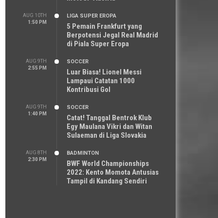
AUG 10TH
LIGA SUPER EROPA
1:50 PM
5 Pemain Frankfurt yang
Berpotensi Jegal Real Madrid
di Piala Super Eropa
AUG 9TH
SOCCER
2:55 PM
Luar Biasa! Lionel Messi
Lampaui Catatan 1000
Kontribusi Gol
AUG 9TH
SOCCER
1:40 PM
Catat! Tanggal Bentrok Klub
Egy Maulana Vikri dan Witan
Sulaeman di Liga Slovakia
AUG 8TH
BADMINTON
2:30 PM
BWF World Championships
2022: Kento Momota Antusias
Tampil di Kandang Sendiri