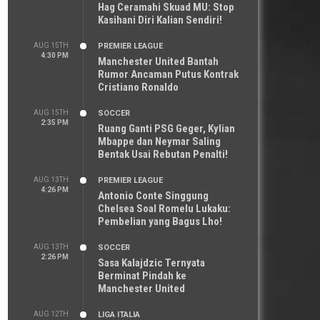
Hag Ceramahi Skuad MU: Stop
Kasihani Diri Kalian Sendiri!
AUG 15TH
PREMIER LEAGUE
4:30 PM
Manchester United Bantah
Rumor Ancaman Putus Kontrak
Cristiano Ronaldo
AUG 15TH
SOCCER
2:35 PM
Ruang Ganti PSG Geger, Kylian
Mbappe dan Neymar Saling
Bentak Usai Rebutan Penalti!
AUG 13TH
PREMIER LEAGUE
4:26 PM
Antonio Conte Singgung
Chelsea Soal Romelu Lukaku:
Pembelian yang Bagus Lho!
AUG 13TH
SOCCER
2:26 PM
Sasa Kalajdzic Ternyata
Berminat Pindah ke
Manchester United
AUG 12TH
LIGA ITALIA