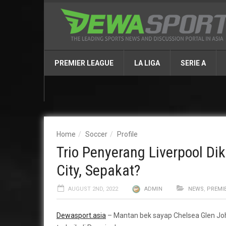
PREMIER LEAGUE
LA LIGA
SERIE A
Home
Soccer
Profile
Trio Penyerang Liverpool Di
City, Sepakat?
AUGUST 2ND, 2022
ADMIN
NEWS
,
PREMI
Dewasport.asia
– Mantan bek sayap Chelsea Glen Joh