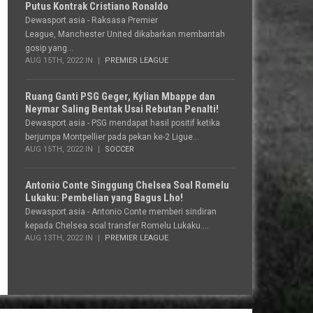
Putus Kontrak Cristiano Ronaldo
Dewasport.asia - Raksasa Premier
League, Manchester United dikabarkan membantah
gosip yang...
AUG 15TH, 2022 IN
PREMIER LEAGUE
Ruang Ganti PSG Geger, Kylian Mbappe dan
Neymar Saling Bentak Usai Rebutan Penalti!
Dewasport.asia - PSG mendapat hasil positif ketika
berjumpa Montpellier pada pekan ke-2 Ligue...
AUG 15TH, 2022 IN
SOCCER
Antonio Conte Singgung Chelsea Soal Romelu
Lukaku: Pembelian yang Bagus Lho!
Dewasport.asia - Antonio Conte memberi sindiran
kepada Chelsea soal transfer Romelu Lukaku....
AUG 13TH, 2022 IN
PREMIER LEAGUE