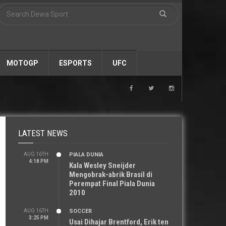
MOTOGP
ESPORTS
UFC
LATEST NEWS
AUG 16TH
PIALA DUNIA
4:18 PM
Kala Wesley Sneijder
Mengobrak-abrik Brasil di
Perempat Final Piala Dunia
2010
AUG 16TH
SOCCER
3:25 PM
Usai Dihajar Brentford, Erik ten