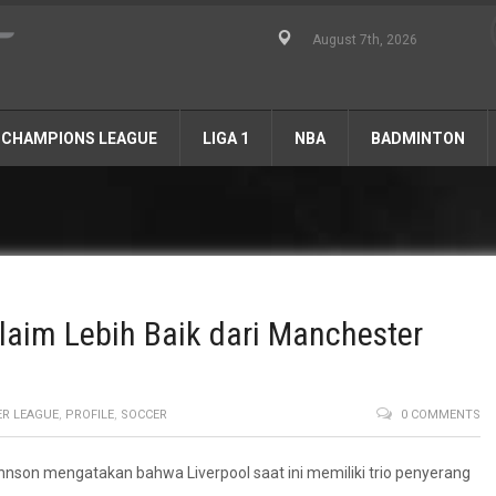
August 7th, 2026
CHAMPIONS LEAGUE
LIGA 1
NBA
BADMINTON
klaim Lebih Baik dari Manchester
ER LEAGUE
,
PROFILE
,
SOCCER
0 COMMENTS
nson mengatakan bahwa Liverpool saat ini memiliki trio penyerang