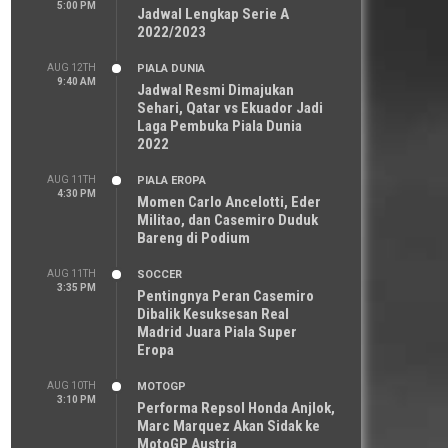
5:00 PM
Jadwal Lengkap Serie A
2022/2023
AUG 12TH
PIALA DUNIA
9:40 AM
Jadwal Resmi Dimajukan
Sehari, Qatar vs Ekuador Jadi
Laga Pembuka Piala Dunia
2022
AUG 11TH
PIALA EROPA
4:30 PM
Momen Carlo Ancelotti, Eder
Militao, dan Casemiro Duduk
Bareng di Podium
AUG 11TH
SOCCER
3:35 PM
Pentingnya Peran Casemiro
Dibalik Kesuksesan Real
Madrid Juara Piala Super
Eropa
AUG 10TH
MOTOGP
3:10 PM
Performa Repsol Honda Anjlok,
Marc Marquez Akan Sidak ke
MotoGP Austria