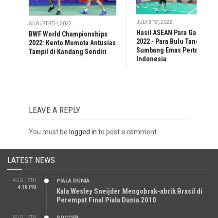
JULY 31ST, 2022
AUGUST 8TH, 2022
Hasil ASEAN Para Games
BWF World Championships
2022 - Para Bulu Tangkis
2022: Kento Momota Antusias
Sumbang Emas Pertama
Tampil di Kandang Sendiri
Indonesia
LEAVE A REPLY
You must be
logged in
to post a comment.
LATEST NEWS
AUG 16TH
PIALA DUNIA
4:18 PM
Kala Wesley Sneijder Mengobrak-abrik Brasil di
Perempat Final Piala Dunia 2010
AUG 16TH
SOCCER