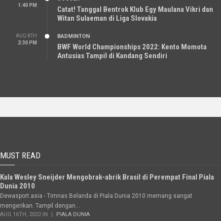
1:40 PM
Catat! Tanggal Bentrok Klub Egy Maulana Vikri dan
Witan Sulaeman di Liga Slovakia
AUG 8TH
BADMINTON
2:30 PM
BWF World Championships 2022: Kento Momota
Antusias Tampil di Kandang Sendiri
MUST READ
Kala Wesley Sneijder Mengobrak-abrik Brasil di Perempat Final Piala
Dunia 2010
Dewasport.asia - Timnas Belanda di Piala Dunia 2010 memang sangat
mengerikan. Tampil dengan...
AUG 16TH, 2022 IN
PIALA DUNIA