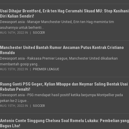
Usai Dihajar Brentford, Erik ten Hag Ceramahi Skuad MU: Stop Kasihani
Diri Kalian Sendiri!
Dewasport.asia - Manajer Manchester United, Erin ten Hag meminta tim
asuhannya untuk berhenti...
AUG 16TH, 2022 IN
SOCCER
Manchester United Bantah Rumor Ancaman Putus Kontrak Cristiano
Ronaldo
Dewasport.asia - Raksasa Premier League, Manchester United dikabarkan
membantah gosip yang...
AUG 15TH, 2022 IN
PREMIER LEAGUE
Ruang Ganti PSG Geger, Kylian Mbappe dan Neymar Saling Bentak Usai
Rebutan Penalti!
Dewasport.asia - PSG mendapat hasil positif ketika berjumpa Montpellier pada
pekan ke-2 Ligue...
AUG 15TH, 2022 IN
SOCCER
Antonio Conte Singgung Chelsea Soal Romelu Lukaku: Pembelian yang
Bagus Lho!