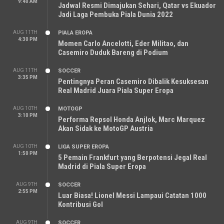
9:40 AM
Jadwal Resmi Dimajukan Sehari, Qatar vs Ekuador
Jadi Laga Pembuka Piala Dunia 2022
AUG 11TH
PIALA EROPA
4:30 PM
Momen Carlo Ancelotti, Eder Militao, dan
Casemiro Duduk Bareng di Podium
AUG 11TH
SOCCER
3:35 PM
Pentingnya Peran Casemiro Dibalik Kesuksesan
Real Madrid Juara Piala Super Eropa
AUG 10TH
MOTOGP
3:10 PM
Performa Repsol Honda Anjlok, Marc Marquez
Akan Sidak ke MotoGP Austria
AUG 10TH
LIGA SUPER EROPA
1:50 PM
5 Pemain Frankfurt yang Berpotensi Jegal Real
Madrid di Piala Super Eropa
AUG 9TH
SOCCER
2:55 PM
Luar Biasa! Lionel Messi Lampaui Catatan 1000
Kontribusi Gol
AUG 9TH
SOCCER