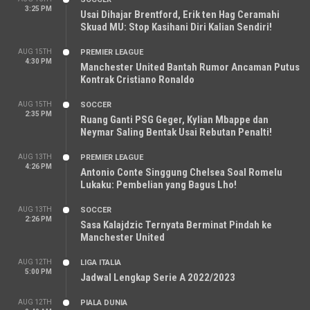
3:25 PM
Usai Dihajar Brentford, Erik ten Hag Ceramahi
Skuad MU: Stop Kasihani Diri Kalian Sendiri!
AUG 15TH
PREMIER LEAGUE
4:30 PM
Manchester United Bantah Rumor Ancaman Putus
Kontrak Cristiano Ronaldo
AUG 15TH
SOCCER
2:35 PM
Ruang Ganti PSG Geger, Kylian Mbappe dan
Neymar Saling Bentak Usai Rebutan Penalti!
AUG 13TH
PREMIER LEAGUE
4:26 PM
Antonio Conte Singgung Chelsea Soal Romelu
Lukaku: Pembelian yang Bagus Lho!
AUG 13TH
SOCCER
2:26 PM
Sasa Kalajdzic Ternyata Berminat Pindah ke
Manchester United
AUG 12TH
LIGA ITALIA
5:00 PM
Jadwal Lengkap Serie A 2022/2023
AUG 12TH
PIALA DUNIA