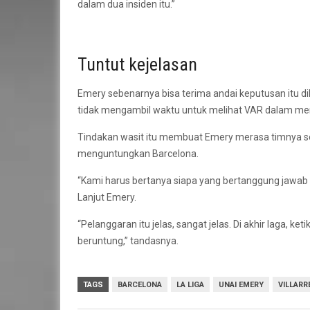
dalam dua insiden itu.”
Tuntut kejelasan
Emery sebenarnya bisa terima andai keputusan itu 
tidak mengambil waktu untuk melihat VAR dalam m
Tindakan wasit itu membuat Emery merasa timnya se
menguntungkan Barcelona.
“Kami harus bertanya siapa yang bertanggung jawab u
Lanjut Emery.
“Pelanggaran itu jelas, sangat jelas. Di akhir laga, ke
beruntung,” tandasnya.
TAGS
BARCELONA
LA LIGA
UNAI EMERY
VILLARR