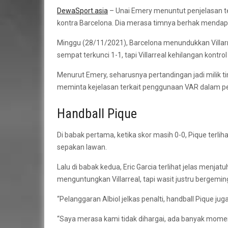
DewaSport.asia
– Unai Emery menuntut penjelasan te
kontra Barcelona. Dia merasa timnya berhak mendapa
Minggu (28/11/2021), Barcelona menundukkan Villarr
sempat terkunci 1-1, tapi Villarreal kehilangan kontrol 
Menurut Emery, seharusnya pertandingan jadi milik t
meminta kejelasan terkait penggunaan VAR dalam p
Handball Pique
Di babak pertama, ketika skor masih 0-0, Pique ter
sepakan lawan.
Lalu di babak kedua, Eric Garcia terlihat jelas menjat
menguntungkan Villarreal, tapi wasit justru bergemin
“Pelanggaran Albiol jelkas penalti, handball Pique juga
“Saya merasa kami tidak dihargai, ada banyak momen