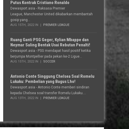
Putus Kontrak Cristiano Ronaldo
Dewasport.asia - Raksasa Premier
League, Manchester United dikabarkan membantah
gosip yang...
AUG 15TH, 2022 IN
PREMIER LEAGUE
Ruang Ganti PSG Geger, Kylian Mbappe dan
Neymar Saling Bentak Usai Rebutan Penalti!
Dewasport.asia - PSG mendapat hasil positif ketika
berjumpa Montpellier pada pekan ke-2 Ligue...
AUG 15TH, 2022 IN
SOCCER
Antonio Conte Singgung Chelsea Soal Romelu
Lukaku: Pembelian yang Bagus Lho!
Dewasport.asia - Antonio Conte memberi sindiran
kepada Chelsea soal transfer Romelu Lukaku....
AUG 13TH, 2022 IN
PREMIER LEAGUE