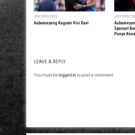
JULY 25TH, 2022
JULY 25TH, 20
Aubameyang Kagumi Visi Xavi
Aubameyang
Spanyol Ba
Punya Ken
LEAVE A REPLY
You must be
logged in
to post a comment.
0