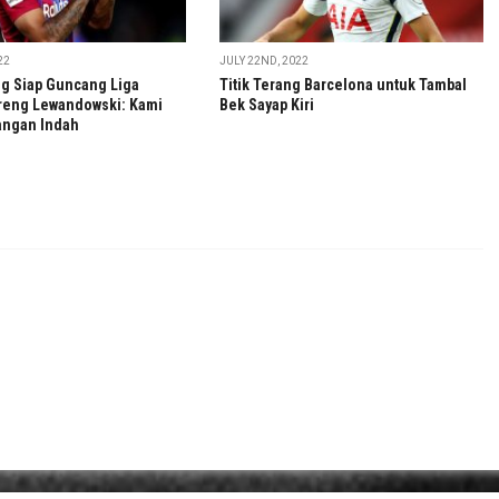
22
JULY 22ND, 2022
 Siap Guncang Liga
Titik Terang Barcelona untuk Tambal
reng Lewandowski: Kami
Bek Sayap Kiri
angan Indah