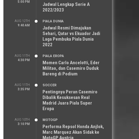
5:00 PM
Jadwal Lengkap Serie A
2022/2023
AUG 12TH
PIALA DUNIA
9:40 AM
Jadwal Resmi Dimajukan
Sehari, Qatar vs Ekuador Jadi
Laga Pembuka Piala Dunia
2022
AUG 11TH
PIALA EROPA
4:30 PM
Momen Carlo Ancelotti, Eder
Militao, dan Casemiro Duduk
Bareng di Podium
AUG 11TH
SOCCER
3:35 PM
Pentingnya Peran Casemiro
Dibalik Kesuksesan Real
Madrid Juara Piala Super
Eropa
AUG 10TH
MOTOGP
3:10 PM
Performa Repsol Honda Anjlok,
Marc Marquez Akan Sidak ke
MotoGP Austria