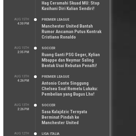
Hag Ceramahi Skuad MU: Stop
Kasihani Diri Kalian Sendiri!
AUG 15TH
PREMIER LEAGUE
4:30 PM
Manchester United Bantah
Rumor Ancaman Putus Kontrak
Cristiano Ronaldo
AUG 15TH
SOCCER
2:35 PM
Ruang Ganti PSG Geger, Kylian
Mbappe dan Neymar Saling
Bentak Usai Rebutan Penalti!
AUG 13TH
PREMIER LEAGUE
4:26 PM
Antonio Conte Singgung
Chelsea Soal Romelu Lukaku:
Pembelian yang Bagus Lho!
AUG 13TH
SOCCER
2:26 PM
Sasa Kalajdzic Ternyata
Berminat Pindah ke
Manchester United
AUG 12TH
LIGA ITALIA