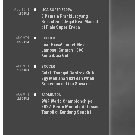
AUG 10TH
LIGA SUPER EROPA
1:50 PM
5 Pemain Frankfurt yang
Berpotensi Jegal Real Madrid
di Piala Super Eropa
AUG 9TH
SOCCER
2:55 PM
Luar Biasa! Lionel Messi
Lampaui Catatan 1000
Kontribusi Gol
AUG 9TH
SOCCER
1:40 PM
Catat! Tanggal Bentrok Klub
Egy Maulana Vikri dan Witan
Sulaeman di Liga Slovakia
AUG 8TH
BADMINTON
2:30 PM
BWF World Championships
2022: Kento Momota Antusias
Tampil di Kandang Sendiri