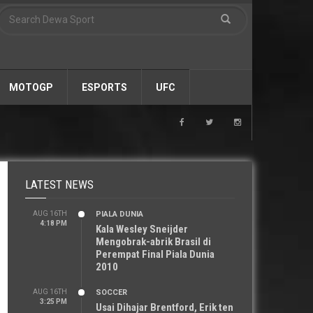
MOTOGP
ESPORTS
UFC
LATEST NEWS
AUG 16TH
PIALA DUNIA
4:18 PM
Kala Wesley Sneijder
Mengobrak-abrik Brasil di
Perempat Final Piala Dunia
2010
AUG 16TH
SOCCER
3:25 PM
Usai Dihajar Brentford, Erik ten