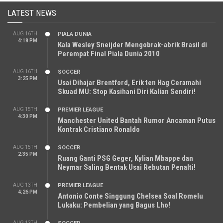
LATEST NEWS
AUG 16TH
PIALA DUNIA
4:18 PM
Kala Wesley Sneijder Mengobrak-abrik Brasil di
Perempat Final Piala Dunia 2010
AUG 16TH
SOCCER
3:25 PM
Usai Dihajar Brentford, Erik ten Hag Ceramahi
Skuad MU: Stop Kasihani Diri Kalian Sendiri!
AUG 15TH
PREMIER LEAGUE
4:30 PM
Manchester United Bantah Rumor Ancaman Putus
Kontrak Cristiano Ronaldo
AUG 15TH
SOCCER
2:35 PM
Ruang Ganti PSG Geger, Kylian Mbappe dan
Neymar Saling Bentak Usai Rebutan Penalti!
AUG 13TH
PREMIER LEAGUE
4:26 PM
Antonio Conte Singgung Chelsea Soal Romelu
Lukaku: Pembelian yang Bagus Lho!
AUG 13TH