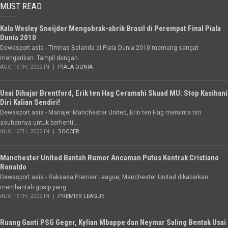
MUST READ
Kala Wesley Sneijder Mengobrak-abrik Brasil di Perempat Final Piala
Dunia 2010
Dewasport.asia - Timnas Belanda di Piala Dunia 2010 memang sangat
mengerikan. Tampil dengan...
AUG 16TH, 2022 IN
PIALA DUNIA
Usai Dihajar Brentford, Erik ten Hag Ceramahi Skuad MU: Stop Kasihani
Diri Kalian Sendiri!
Dewasport.asia - Manajer Manchester United, Erin ten Hag meminta tim
asuhannya untuk berhenti...
AUG 16TH, 2022 IN
SOCCER
Manchester United Bantah Rumor Ancaman Putus Kontrak Cristiano
Ronaldo
Dewasport.asia - Raksasa Premier League, Manchester United dikabarkan
membantah gosip yang...
AUG 15TH, 2022 IN
PREMIER LEAGUE
Ruang Ganti PSG Geger, Kylian Mbappe dan Neymar Saling Bentak Usai