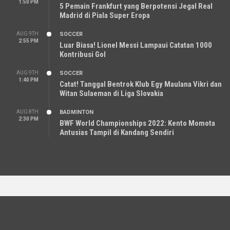
1:50 PM
5 Pemain Frankfurt yang Berpotensi Jegal Real
Madrid di Piala Super Eropa
AUG 9TH
SOCCER
2:55 PM
Luar Biasa! Lionel Messi Lampaui Catatan 1000
Kontribusi Gol
AUG 9TH
SOCCER
1:40 PM
Catat! Tanggal Bentrok Klub Egy Maulana Vikri dan
Witan Sulaeman di Liga Slovakia
AUG 8TH
BADMINTON
2:30 PM
BWF World Championships 2022: Kento Momota
Antusias Tampil di Kandang Sendiri