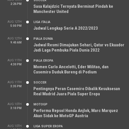
SOCCER
2:26 PM
Sasa Kalajdzic Ternyata Berminat Pindah ke
Manchester United
AUG 12TH
LIGA ITALIA
5:00 PM
Jadwal Lengkap Serie A 2022/2023
AUG 12TH
PIALA DUNIA
9:40 AM
Jadwal Resmi Dimajukan Sehari, Qatar vs Ekuador
Jadi Laga Pembuka Piala Dunia 2022
AUG 11TH
PIALA EROPA
4:30 PM
Momen Carlo Ancelotti, Eder Militao, dan
Casemiro Duduk Bareng di Podium
AUG 11TH
SOCCER
3:35 PM
Pentingnya Peran Casemiro Dibalik Kesuksesan
Real Madrid Juara Piala Super Eropa
AUG 10TH
MOTOGP
3:10 PM
Performa Repsol Honda Anjlok, Marc Marquez
Akan Sidak ke MotoGP Austria
AUG 10TH
LIGA SUPER EROPA