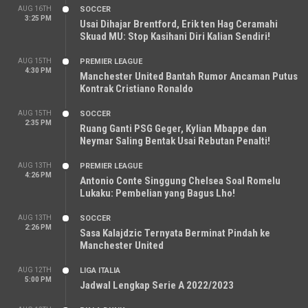
AUG 16TH
SOCCER
3:25 PM
Usai Dihajar Brentford, Erik ten Hag Ceramahi
Skuad MU: Stop Kasihani Diri Kalian Sendiri!
AUG 15TH
PREMIER LEAGUE
4:30 PM
Manchester United Bantah Rumor Ancaman Putus
Kontrak Cristiano Ronaldo
AUG 15TH
SOCCER
2:35 PM
Ruang Ganti PSG Geger, Kylian Mbappe dan
Neymar Saling Bentak Usai Rebutan Penalti!
AUG 13TH
PREMIER LEAGUE
4:26 PM
Antonio Conte Singgung Chelsea Soal Romelu
Lukaku: Pembelian yang Bagus Lho!
AUG 13TH
SOCCER
2:26 PM
Sasa Kalajdzic Ternyata Berminat Pindah ke
Manchester United
AUG 12TH
LIGA ITALIA
5:00 PM
Jadwal Lengkap Serie A 2022/2023