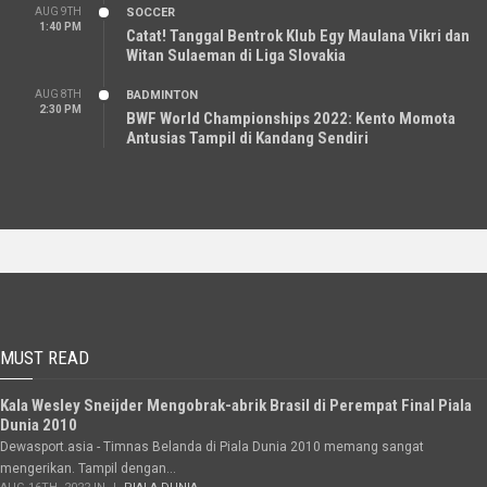
AUG 9TH
SOCCER
1:40 PM
Catat! Tanggal Bentrok Klub Egy Maulana Vikri dan
Witan Sulaeman di Liga Slovakia
AUG 8TH
BADMINTON
2:30 PM
BWF World Championships 2022: Kento Momota
Antusias Tampil di Kandang Sendiri
MUST READ
Kala Wesley Sneijder Mengobrak-abrik Brasil di Perempat Final Piala
Dunia 2010
Dewasport.asia - Timnas Belanda di Piala Dunia 2010 memang sangat
mengerikan. Tampil dengan...