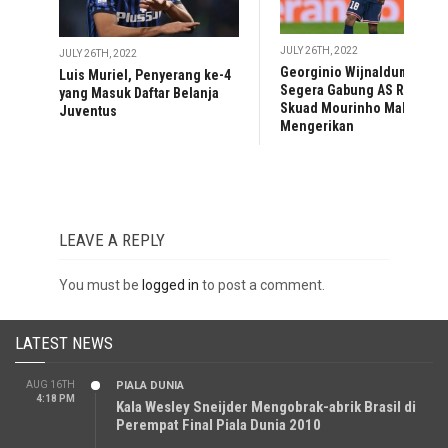
JULY 26TH, 2022
JULY 26TH, 2022
Georginio Wijnaldum
Luis Muriel, Penyerang ke-4
Segera Gabung AS Roma,
yang Masuk Daftar Belanja
Skuad Mourinho Makin
Juventus
Mengerikan
LEAVE A REPLY
You must be
logged in
to post a comment.
LATEST NEWS
AUG 16TH
PIALA DUNIA
4:18 PM
Kala Wesley Sneijder Mengobrak-abrik Brasil di
Perempat Final Piala Dunia 2010