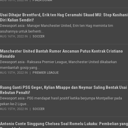
AUG 16TH, 2022 IN
PIALA DUNIA
Usai Dihajar Brentford, Erik ten Hag Ceramahi Skuad MU: Stop Kasihani
Diri Kalian Sendiri!
Dewasport.asia - Manajer Manchester United, Erin ten Hag meminta tim
asuhannya untuk berhenti...
AUG 16TH, 2022 IN
SOCCER
Manchester United Bantah Rumor Ancaman Putus Kontrak Cristiano
Ronaldo
Dewasport.asia - Raksasa Premier League, Manchester United dikabarkan
membantah gosip yang...
AUG 15TH, 2022 IN
PREMIER LEAGUE
Ruang Ganti PSG Geger, Kylian Mbappe dan Neymar Saling Bentak Usai
Rebutan Penalti!
Dewasport.asia - PSG mendapat hasil positif ketika berjumpa Montpellier pada
pekan ke-2 Ligue...
AUG 15TH, 2022 IN
SOCCER
Antonio Conte Singgung Chelsea Soal Romelu Lukaku: Pembelian yang