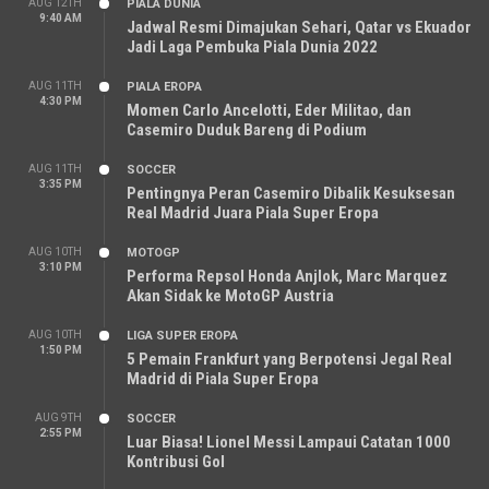
AUG 12TH
PIALA DUNIA
9:40 AM
Jadwal Resmi Dimajukan Sehari, Qatar vs Ekuador
Jadi Laga Pembuka Piala Dunia 2022
AUG 11TH
PIALA EROPA
4:30 PM
Momen Carlo Ancelotti, Eder Militao, dan
Casemiro Duduk Bareng di Podium
AUG 11TH
SOCCER
3:35 PM
Pentingnya Peran Casemiro Dibalik Kesuksesan
Real Madrid Juara Piala Super Eropa
AUG 10TH
MOTOGP
3:10 PM
Performa Repsol Honda Anjlok, Marc Marquez
Akan Sidak ke MotoGP Austria
AUG 10TH
LIGA SUPER EROPA
1:50 PM
5 Pemain Frankfurt yang Berpotensi Jegal Real
Madrid di Piala Super Eropa
AUG 9TH
SOCCER
2:55 PM
Luar Biasa! Lionel Messi Lampaui Catatan 1000
Kontribusi Gol