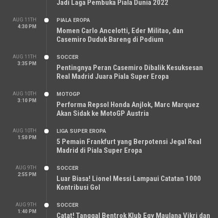
Jadi Laga Pembuka Piala Dunia 2022
AUG 11TH
PIALA EROPA
4:30 PM
Momen Carlo Ancelotti, Eder Militao, dan
Casemiro Duduk Bareng di Podium
AUG 11TH
SOCCER
3:35 PM
Pentingnya Peran Casemiro Dibalik Kesuksesan
Real Madrid Juara Piala Super Eropa
AUG 10TH
MOTOGP
3:10 PM
Performa Repsol Honda Anjlok, Marc Marquez
Akan Sidak ke MotoGP Austria
AUG 10TH
LIGA SUPER EROPA
1:50 PM
5 Pemain Frankfurt yang Berpotensi Jegal Real
Madrid di Piala Super Eropa
AUG 9TH
SOCCER
2:55 PM
Luar Biasa! Lionel Messi Lampaui Catatan 1000
Kontribusi Gol
AUG 9TH
SOCCER
1:40 PM
Catat! Tanggal Bentrok Klub Egy Maulana Vikri dan