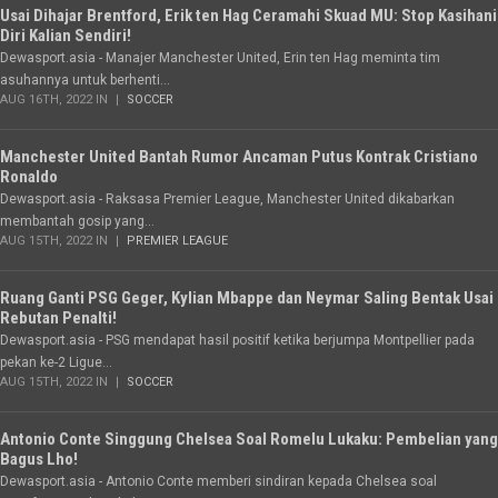
Usai Dihajar Brentford, Erik ten Hag Ceramahi Skuad MU: Stop Kasihani
Diri Kalian Sendiri!
Dewasport.asia - Manajer Manchester United, Erin ten Hag meminta tim
asuhannya untuk berhenti...
AUG 16TH, 2022 IN
SOCCER
Manchester United Bantah Rumor Ancaman Putus Kontrak Cristiano
Ronaldo
Dewasport.asia - Raksasa Premier League, Manchester United dikabarkan
membantah gosip yang...
AUG 15TH, 2022 IN
PREMIER LEAGUE
Ruang Ganti PSG Geger, Kylian Mbappe dan Neymar Saling Bentak Usai
Rebutan Penalti!
Dewasport.asia - PSG mendapat hasil positif ketika berjumpa Montpellier pada
pekan ke-2 Ligue...
AUG 15TH, 2022 IN
SOCCER
Antonio Conte Singgung Chelsea Soal Romelu Lukaku: Pembelian yang
Bagus Lho!
Dewasport.asia - Antonio Conte memberi sindiran kepada Chelsea soal