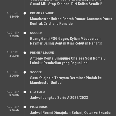
Skuad MU: Stop Kasihani Diri Kalian Sendiri!
AUG 15TH
PREMIER LEAGUE
4:30 PM
Manchester United Bantah Rumor Ancaman Putus
Kontrak Cristiano Ronaldo
AUG 15TH
SOCCER
2:35 PM
Ruang Ganti PSG Geger, Kylian Mbappe dan
Neymar Saling Bentak Usai Rebutan Penalti!
AUG 13TH
PREMIER LEAGUE
4:26 PM
Antonio Conte Singgung Chelsea Soal Romelu
Lukaku: Pembelian yang Bagus Lho!
AUG 13TH
SOCCER
2:26 PM
Sasa Kalajdzic Ternyata Berminat Pindah ke
Manchester United
AUG 12TH
LIGA ITALIA
5:00 PM
Jadwal Lengkap Serie A 2022/2023
AUG 12TH
PIALA DUNIA
9:40 AM
Jadwal Resmi Dimajukan Sehari, Qatar vs Ekuador