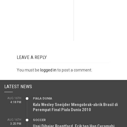
LEAVE A REPLY
You must be
logged in
to post a comment.
LATEST NEWS
AUG 16TH
PIALA DUNIA
4:18 PM
Kala Wesley Sneijder Mengobrak-abrik Brasil di
Perempat Final Piala Dunia 2010
AUG 16TH
SOCCER
3:25 PM
Usai Dihajar Brentford, Erik ten Hag Ceramahi