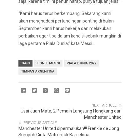
saja, karena tim ini penuh harap, punya tujuan jelas.”
“Kami harus terus berkembang. Sekarang kami
akan menghadapi pertandingan penting di bulan
September, kami harus bekerja dan melakukan
perbaikan agar tiba dalam kondisi sebaik mungkin di
laga pertama Piala Dunia,” kata Messi.
TAGS
LIONEL MESSI
PIALA DUNIA 2022
TIMNAS ARGENTINA
NEXT ARTICLE
Usai Juan Mata, 2 Pemain Langsung Hengkang dari
Manchester United
PREVIOUS ARTICLE
Manchester United dipermalukan!!! Frenkie de Jong
Sumpah Cinta Mati untuk Barcelona