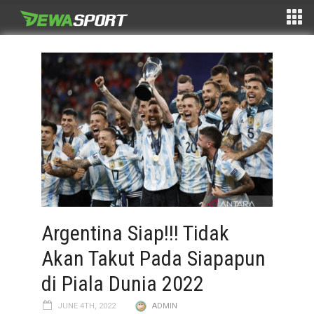
Argentina Siap!!! Tidak
Akan Takut Pada Siapapun
di Piala Dunia 2022
JUNE 4TH, 2022
ADMIN