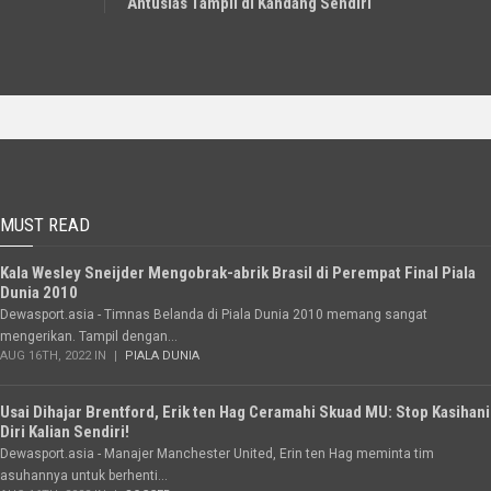
Antusias Tampil di Kandang Sendiri
MUST READ
Kala Wesley Sneijder Mengobrak-abrik Brasil di Perempat Final Piala
Dunia 2010
Dewasport.asia - Timnas Belanda di Piala Dunia 2010 memang sangat
mengerikan. Tampil dengan...
AUG 16TH, 2022 IN
PIALA DUNIA
Usai Dihajar Brentford, Erik ten Hag Ceramahi Skuad MU: Stop Kasihani
Diri Kalian Sendiri!
Dewasport.asia - Manajer Manchester United, Erin ten Hag meminta tim
asuhannya untuk berhenti...