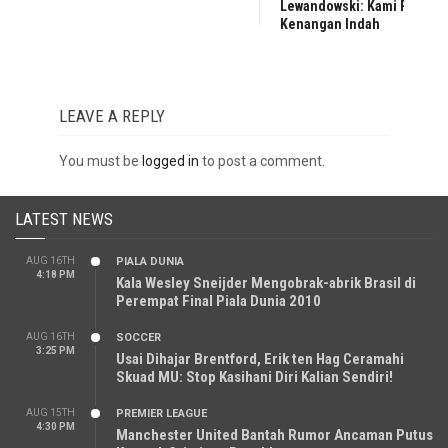
Lewandowski: Kami Punya
Kenangan Indah
LEAVE A REPLY
You must be
logged in
to post a comment.
LATEST NEWS
AUG 16TH
PIALA DUNIA
4:18 PM
Kala Wesley Sneijder Mengobrak-abrik Brasil di
Perempat Final Piala Dunia 2010
AUG 16TH
SOCCER
3:25 PM
Usai Dihajar Brentford, Erik ten Hag Ceramahi
Skuad MU: Stop Kasihani Diri Kalian Sendiri!
AUG 15TH
PREMIER LEAGUE
4:30 PM
Manchester United Bantah Rumor Ancaman Putus