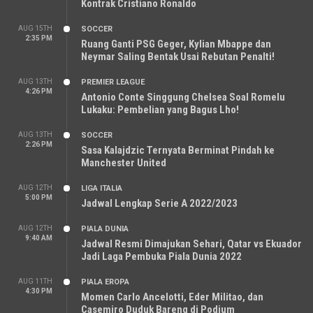
Kontrak Cristiano Ronaldo
AUG 15TH
SOCCER
2:35 PM
Ruang Ganti PSG Geger, Kylian Mbappe dan
Neymar Saling Bentak Usai Rebutan Penalti!
AUG 13TH
PREMIER LEAGUE
4:26 PM
Antonio Conte Singgung Chelsea Soal Romelu
Lukaku: Pembelian yang Bagus Lho!
AUG 13TH
SOCCER
2:26 PM
Sasa Kalajdzic Ternyata Berminat Pindah ke
Manchester United
AUG 12TH
LIGA ITALIA
5:00 PM
Jadwal Lengkap Serie A 2022/2023
AUG 12TH
PIALA DUNIA
9:40 AM
Jadwal Resmi Dimajukan Sehari, Qatar vs Ekuador
Jadi Laga Pembuka Piala Dunia 2022
AUG 11TH
PIALA EROPA
4:30 PM
Momen Carlo Ancelotti, Eder Militao, dan
Casemiro Duduk Bareng di Podium