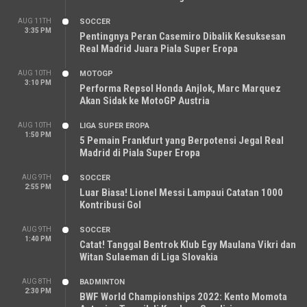
AUG 11TH
SOCCER
3:35 PM
Pentingnya Peran Casemiro Dibalik Kesuksesan
Real Madrid Juara Piala Super Eropa
AUG 10TH
MOTOGP
3:10 PM
Performa Repsol Honda Anjlok, Marc Marquez
Akan Sidak ke MotoGP Austria
AUG 10TH
LIGA SUPER EROPA
1:50 PM
5 Pemain Frankfurt yang Berpotensi Jegal Real
Madrid di Piala Super Eropa
AUG 9TH
SOCCER
2:55 PM
Luar Biasa! Lionel Messi Lampaui Catatan 1000
Kontribusi Gol
AUG 9TH
SOCCER
1:40 PM
Catat! Tanggal Bentrok Klub Egy Maulana Vikri dan
Witan Sulaeman di Liga Slovakia
AUG 8TH
BADMINTON
2:30 PM
BWF World Championships 2022: Kento Momota