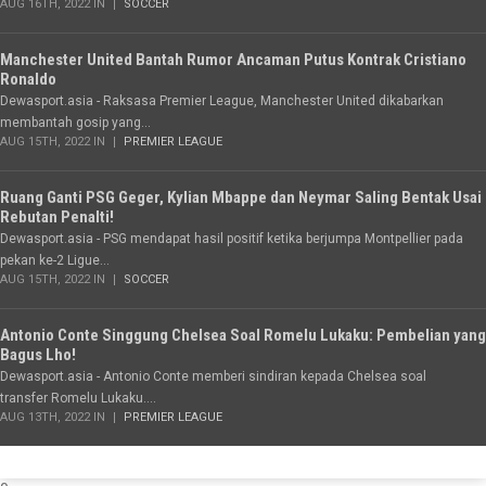
AUG 16TH, 2022 IN
SOCCER
Manchester United Bantah Rumor Ancaman Putus Kontrak Cristiano
Ronaldo
Dewasport.asia - Raksasa Premier League, Manchester United dikabarkan
membantah gosip yang...
AUG 15TH, 2022 IN
PREMIER LEAGUE
Ruang Ganti PSG Geger, Kylian Mbappe dan Neymar Saling Bentak Usai
Rebutan Penalti!
Dewasport.asia - PSG mendapat hasil positif ketika berjumpa Montpellier pada
pekan ke-2 Ligue...
AUG 15TH, 2022 IN
SOCCER
Antonio Conte Singgung Chelsea Soal Romelu Lukaku: Pembelian yang
Bagus Lho!
Dewasport.asia - Antonio Conte memberi sindiran kepada Chelsea soal
transfer Romelu Lukaku....
AUG 13TH, 2022 IN
PREMIER LEAGUE