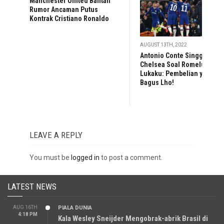
Manchester United Bantah
Rumor Ancaman Putus
Kontrak Cristiano Ronaldo
AUGUST 13TH, 2022
Antonio Conte Singgung
Chelsea Soal Romelu
Lukaku: Pembelian yang
Bagus Lho!
LEAVE A REPLY
You must be
logged in
to post a comment.
LATEST NEWS
AUG 16TH
PIALA DUNIA
4:18 PM
Kala Wesley Sneijder Mengobrak-abrik Brasil di