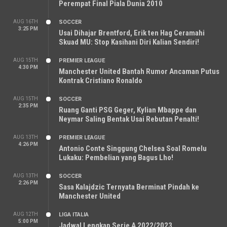
Perempat Final Piala Dunia 2010
AUG 16TH
SOCCER
3:25 PM
Usai Dihajar Brentford, Erik ten Hag Ceramahi
Skuad MU: Stop Kasihani Diri Kalian Sendiri!
AUG 15TH
PREMIER LEAGUE
4:30 PM
Manchester United Bantah Rumor Ancaman Putus
Kontrak Cristiano Ronaldo
AUG 15TH
SOCCER
2:35 PM
Ruang Ganti PSG Geger, Kylian Mbappe dan
Neymar Saling Bentak Usai Rebutan Penalti!
AUG 13TH
PREMIER LEAGUE
4:26 PM
Antonio Conte Singgung Chelsea Soal Romelu
Lukaku: Pembelian yang Bagus Lho!
AUG 13TH
SOCCER
2:26 PM
Sasa Kalajdzic Ternyata Berminat Pindah ke
Manchester United
AUG 12TH
LIGA ITALIA
5:00 PM
Jadwal Lengkap Serie A 2022/2023