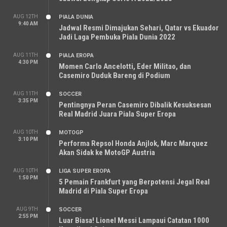
AUG 12TH
PIALA DUNIA
9:40 AM
Jadwal Resmi Dimajukan Sehari, Qatar vs Ekuador
Jadi Laga Pembuka Piala Dunia 2022
AUG 11TH
PIALA EROPA
4:30 PM
Momen Carlo Ancelotti, Eder Militao, dan
Casemiro Duduk Bareng di Podium
AUG 11TH
SOCCER
3:35 PM
Pentingnya Peran Casemiro Dibalik Kesuksesan
Real Madrid Juara Piala Super Eropa
AUG 10TH
MOTOGP
3:10 PM
Performa Repsol Honda Anjlok, Marc Marquez
Akan Sidak ke MotoGP Austria
AUG 10TH
LIGA SUPER EROPA
1:50 PM
5 Pemain Frankfurt yang Berpotensi Jegal Real
Madrid di Piala Super Eropa
AUG 9TH
SOCCER
2:55 PM
Luar Biasa! Lionel Messi Lampaui Catatan 1000