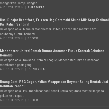
mengerikan. Tampil dengan...
AUG 16TH, 2022 IN
PIALA DUNIA
Usai Dihajar Brentford, Erik ten Hag Ceramahi Skuad MU: Stop Kasihani
Diri Kalian Sendiri!
Dewasport.asia - Manajer Manchester United, Erin ten Hag meminta tim
asuhannya untuk berhenti...
AUG 16TH, 2022 IN
SOCCER
Manchester United Bantah Rumor Ancaman Putus Kontrak Cristiano
Ronaldo
Dewasport.asia - Raksasa Premier League, Manchester United dikabarkan
membantah gosip yang...
AUG 15TH, 2022 IN
PREMIER LEAGUE
Ruang Ganti PSG Geger, Kylian Mbappe dan Neymar Saling Bentak Usai
Rebutan Penalti!
Dewasport.asia - PSG mendapat hasil positif ketika berjumpa Montpellier pada
pekan ke-2 Ligue...
AUG 15TH, 2022 IN
SOCCER