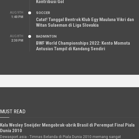
Kontribusi Gol
AUG 9TH
SOCCER
1:40 PM
Catat! Tanggal Bentrok Klub Egy Maulana Vikri dan
Witan Sulaeman di Liga Slovakia
AUG 8TH
BADMINTON
2:30 PM
BWF World Championships 2022: Kento Momota
Antusias Tampil di Kandang Sendiri
MUST READ
Kala Wesley Sneijder Mengobrak-abrik Brasil di Perempat Final Piala
Dunia 2010
Dewasport.asia - Timnas Belanda di Piala Dunia 2010 memang sangat