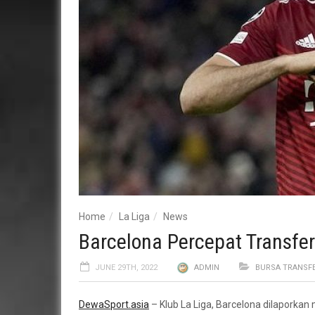
Home
La Liga
News
Barcelona Percepat Transfe
JUNE 29TH, 2022
ADMIN
BURSA TRANSF
DewaSport.asia
– Klub La Liga, Barcelona dilaporka