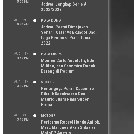
5:00 PM
Jadwal Lengkap Serie A
2022/2023
AUG 12TH
PIALA DUNIA
9:40 AM
Jadwal Resmi Dimajukan
Sehari, Qatar vs Ekuador Jadi
Laga Pembuka Piala Dunia
2022
AUG 11TH
PIALA EROPA
4:30 PM
Momen Carlo Ancelotti, Eder
Militao, dan Casemiro Duduk
Bareng di Podium
AUG 11TH
SOCCER
3:35 PM
Pentingnya Peran Casemiro
Dibalik Kesuksesan Real
Madrid Juara Piala Super
Eropa
AUG 10TH
MOTOGP
3:10 PM
Performa Repsol Honda Anjlok,
Marc Marquez Akan Sidak ke
MotoGP Austria