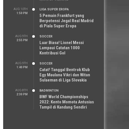
AUG 10TH
LIGA SUPER EROPA
1:50 PM
5 Pemain Frankfurt yang
Berpotensi Jegal Real Madrid
di Piala Super Eropa
AUG 9TH
SOCCER
2:55 PM
Luar Biasa! Lionel Messi
Lampaui Catatan 1000
Kontribusi Gol
AUG 9TH
SOCCER
1:40 PM
Catat! Tanggal Bentrok Klub
Egy Maulana Vikri dan Witan
Sulaeman di Liga Slovakia
AUG 8TH
BADMINTON
2:30 PM
BWF World Championships
2022: Kento Momota Antusias
Tampil di Kandang Sendiri