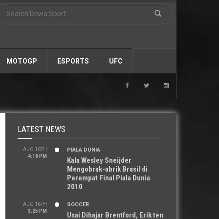
MOTOGP
ESPORTS
UFC
LATEST NEWS
AUG 16TH
PIALA DUNIA
4:18 PM
Kala Wesley Sneijder
Mengobrak-abrik Brasil di
Perempat Final Piala Dunia
2010
AUG 16TH
SOCCER
3:25 PM
Usai Dihajar Brentford, Erik ten