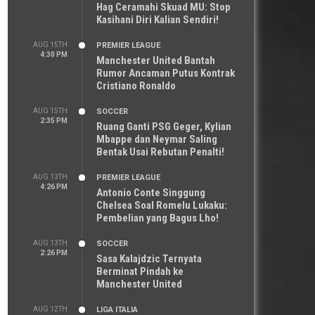
Hag Ceramahi Skuad MU: Stop
Kasihani Diri Kalian Sendiri!
AUG 15TH
PREMIER LEAGUE
4:30 PM
Manchester United Bantah
Rumor Ancaman Putus Kontrak
Cristiano Ronaldo
AUG 15TH
SOCCER
2:35 PM
Ruang Ganti PSG Geger, Kylian
Mbappe dan Neymar Saling
Bentak Usai Rebutan Penalti!
AUG 13TH
PREMIER LEAGUE
4:26 PM
Antonio Conte Singgung
Chelsea Soal Romelu Lukaku:
Pembelian yang Bagus Lho!
AUG 13TH
SOCCER
2:26 PM
Sasa Kalajdzic Ternyata
Berminat Pindah ke
Manchester United
AUG 12TH
LIGA ITALIA