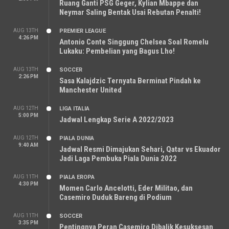
Ruang Ganti PSG Geger, Kylian Mbappe dan
Neymar Saling Bentak Usai Rebutan Penalti!
AUG 13TH
PREMIER LEAGUE
4:26 PM
Antonio Conte Singgung Chelsea Soal Romelu
Lukaku: Pembelian yang Bagus Lho!
AUG 13TH
SOCCER
2:26 PM
Sasa Kalajdzic Ternyata Berminat Pindah ke
Manchester United
AUG 12TH
LIGA ITALIA
5:00 PM
Jadwal Lengkap Serie A 2022/2023
AUG 12TH
PIALA DUNIA
9:40 AM
Jadwal Resmi Dimajukan Sehari, Qatar vs Ekuador
Jadi Laga Pembuka Piala Dunia 2022
AUG 11TH
PIALA EROPA
4:30 PM
Momen Carlo Ancelotti, Eder Militao, dan
Casemiro Duduk Bareng di Podium
AUG 11TH
SOCCER
3:35 PM
Pentingnya Peran Casemiro Dibalik Kesuksesan