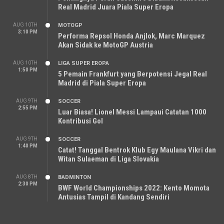
Real Madrid Juara Piala Super Eropa
AUG 10TH
MOTOGP
3:10 PM
Performa Repsol Honda Anjlok, Marc Marquez
Akan Sidak ke MotoGP Austria
AUG 10TH
LIGA SUPER EROPA
1:50 PM
5 Pemain Frankfurt yang Berpotensi Jegal Real
Madrid di Piala Super Eropa
AUG 9TH
SOCCER
2:55 PM
Luar Biasa! Lionel Messi Lampaui Catatan 1000
Kontribusi Gol
AUG 9TH
SOCCER
1:40 PM
Catat! Tanggal Bentrok Klub Egy Maulana Vikri dan
Witan Sulaeman di Liga Slovakia
AUG 8TH
BADMINTON
2:30 PM
BWF World Championships 2022: Kento Momota
Antusias Tampil di Kandang Sendiri