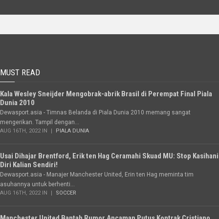
MUST READ
Kala Wesley Sneijder Mengobrak-abrik Brasil di Perempat Final Piala
Dunia 2010
Dewasport.asia - Timnas Belanda di Piala Dunia 2010 memang sangat
mengerikan. Tampil dengan...
AUG 16TH, 2022 IN
PIALA DUNIA
Usai Dihajar Brentford, Erik ten Hag Ceramahi Skuad MU: Stop Kasihani
Diri Kalian Sendiri!
Dewasport.asia - Manajer Manchester United, Erin ten Hag meminta tim
asuhannya untuk berhenti...
AUG 16TH, 2022 IN
SOCCER
Manchester United Bantah Rumor Ancaman Putus Kontrak Cristiano