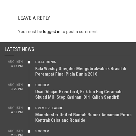
LEAVE A REPLY
You must be
logged in
to post a comment.
LATEST NEWS
AUG 16TH
PIALA DUNIA
4:18 PM
Kala Wesley Sneijder Mengobrak-abrik Brasil di
Perempat Final Piala Dunia 2010
AUG 16TH
SOCCER
3:25 PM
Usai Dihajar Brentford, Erik ten Hag Ceramahi
Skuad MU: Stop Kasihani Diri Kalian Sendiri!
AUG 15TH
PREMIER LEAGUE
4:30 PM
Manchester United Bantah Rumor Ancaman Putus
Kontrak Cristiano Ronaldo
AUG 15TH
SOCCER
2:35 PM