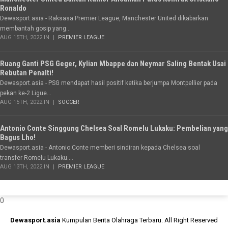
Ronaldo
Dewasport.asia - Raksasa Premier League, Manchester United dikabarkan
membantah gosip yang...
AUG 15TH, 2022 IN
PREMIER LEAGUE
Ruang Ganti PSG Geger, Kylian Mbappe dan Neymar Saling Bentak Usai
Rebutan Penalti!
Dewasport.asia - PSG mendapat hasil positif ketika berjumpa Montpellier pada
pekan ke-2 Ligue...
AUG 15TH, 2022 IN
SOCCER
Antonio Conte Singgung Chelsea Soal Romelu Lukaku: Pembelian yang
Bagus Lho!
Dewasport.asia - Antonio Conte memberi sindiran kepada Chelsea soal
transfer Romelu Lukaku....
AUG 13TH, 2022 IN
PREMIER LEAGUE
0
Dewasport.asia
Kumpulan Berita Olahraga Terbaru. All Right Reserved