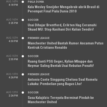
AUG 16TH
PIALA DUNIA
4:18 PM
Kala Wesley Sneijder Mengobrak-abrik Brasil di
Perempat Final Piala Dunia 2010
AUG 16TH
SOCCER
3:25 PM
Usai Dihajar Brentford, Erik ten Hag Ceramahi
Skuad MU: Stop Kasihani Diri Kalian Sendiri!
AUG 15TH
PREMIER LEAGUE
4:30 PM
Manchester United Bantah Rumor Ancaman Putus
Kontrak Cristiano Ronaldo
AUG 15TH
SOCCER
2:35 PM
Ruang Ganti PSG Geger, Kylian Mbappe dan
Neymar Saling Bentak Usai Rebutan Penalti!
AUG 13TH
PREMIER LEAGUE
4:26 PM
Antonio Conte Singgung Chelsea Soal Romelu
Lukaku: Pembelian yang Bagus Lho!
AUG 13TH
SOCCER
2:26 PM
Sasa Kalajdzic Ternyata Berminat Pindah ke
Manchester United