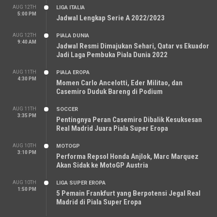
AUG 12TH
LIGA ITALIA
5:00 PM
Jadwal Lengkap Serie A 2022/2023
AUG 12TH
PIALA DUNIA
9:40 AM
Jadwal Resmi Dimajukan Sehari, Qatar vs Ekuador
Jadi Laga Pembuka Piala Dunia 2022
AUG 11TH
PIALA EROPA
4:30 PM
Momen Carlo Ancelotti, Eder Militao, dan
Casemiro Duduk Bareng di Podium
AUG 11TH
SOCCER
3:35 PM
Pentingnya Peran Casemiro Dibalik Kesuksesan
Real Madrid Juara Piala Super Eropa
AUG 10TH
MOTOGP
3:10 PM
Performa Repsol Honda Anjlok, Marc Marquez
Akan Sidak ke MotoGP Austria
AUG 10TH
LIGA SUPER EROPA
1:50 PM
5 Pemain Frankfurt yang Berpotensi Jegal Real
Madrid di Piala Super Eropa