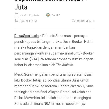
Juta
JULY 1ST, 2022
ADMIN
BASKET
,
NBA
0 COMMENTS
DewaSport.asia
– Phoenix Suns masih percaya
penuh kepada bintang mereka, Devin Booker. Hal ini
mereka tunjukkan dengan memberikan
perpanjangan kontrak supermaksimal untuk Booker
senilai AS$214 juta selama empat musim ke depan.
Kabar ini disampaikan oleh
The Athletic
.
Meski Suns mengalami penurunan prestasi musim
lalu, Booker tetap jadi pondasi utama Suns untuk
membangun skuad mereka. Seperti diketahui, Suns
tersingkir di semifinal Wilayah Barat usai kalah dari
Dallas Mavericks. Ini adalah penurunan mengingat
Suns adalah finalis NBA di musim sebelumnya.