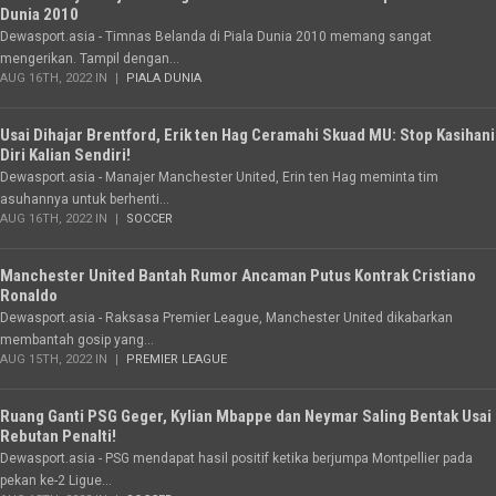
Dunia 2010
Dewasport.asia - Timnas Belanda di Piala Dunia 2010 memang sangat
mengerikan. Tampil dengan...
AUG 16TH, 2022 IN
PIALA DUNIA
Usai Dihajar Brentford, Erik ten Hag Ceramahi Skuad MU: Stop Kasihani
Diri Kalian Sendiri!
Dewasport.asia - Manajer Manchester United, Erin ten Hag meminta tim
asuhannya untuk berhenti...
AUG 16TH, 2022 IN
SOCCER
Manchester United Bantah Rumor Ancaman Putus Kontrak Cristiano
Ronaldo
Dewasport.asia - Raksasa Premier League, Manchester United dikabarkan
membantah gosip yang...
AUG 15TH, 2022 IN
PREMIER LEAGUE
Ruang Ganti PSG Geger, Kylian Mbappe dan Neymar Saling Bentak Usai
Rebutan Penalti!
Dewasport.asia - PSG mendapat hasil positif ketika berjumpa Montpellier pada
pekan ke-2 Ligue...