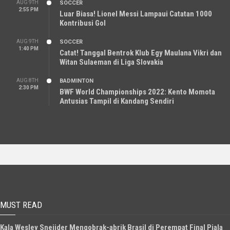
AUG 9TH
SOCCER
2:55 PM
Luar Biasa! Lionel Messi Lampaui Catatan 1000
Kontribusi Gol
AUG 9TH
SOCCER
1:40 PM
Catat! Tanggal Bentrok Klub Egy Maulana Vikri dan
Witan Sulaeman di Liga Slovakia
AUG 8TH
BADMINTON
2:30 PM
BWF World Championships 2022: Kento Momota
Antusias Tampil di Kandang Sendiri
MUST READ
Kala Wesley Sneijder Mengobrak-abrik Brasil di Perempat Final Piala