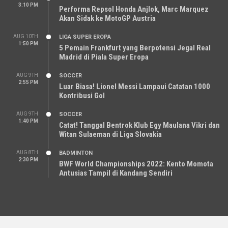
3:10 PM
Performa Repsol Honda Anjlok, Marc Marquez
Akan Sidak ke MotoGP Austria
AUG 10TH
LIGA SUPER EROPA
1:50 PM
5 Pemain Frankfurt yang Berpotensi Jegal Real
Madrid di Piala Super Eropa
AUG 9TH
SOCCER
2:55 PM
Luar Biasa! Lionel Messi Lampaui Catatan 1000
Kontribusi Gol
AUG 9TH
SOCCER
1:40 PM
Catat! Tanggal Bentrok Klub Egy Maulana Vikri dan
Witan Sulaeman di Liga Slovakia
AUG 8TH
BADMINTON
2:30 PM
BWF World Championships 2022: Kento Momota
Antusias Tampil di Kandang Sendiri