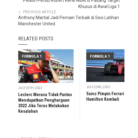
Pelatih Persib Robert Rene Alberts Pasang Target
Khusus di Awal Liga 1
PREVIOUS ARTICLE
Anthony Martial Jadi Pemain Terbaik di Sesi Latihan
Manchester United
RELATED POSTS
FORMULA 1
FORMULA 1
JULY 23RD, 2022
JULY 25TH, 2022
Sainz Pimpin Ferrari 1-2 saa
Leclerc Merasa Tidak Pantas
Hamilton Kembali
Mendapatkan Penghargaan
2022 Jika Terus Melakukan
Kesalahan