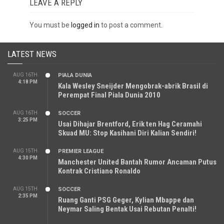
LEAVE A REPLY
You must be
logged in
to post a comment.
LATEST NEWS
AUG 16TH
PIALA DUNIA
4:18 PM
Kala Wesley Sneijder Mengobrak-abrik Brasil di
Perempat Final Piala Dunia 2010
AUG 16TH
SOCCER
3:25 PM
Usai Dihajar Brentford, Erik ten Hag Ceramahi
Skuad MU: Stop Kasihani Diri Kalian Sendiri!
AUG 15TH
PREMIER LEAGUE
4:30 PM
Manchester United Bantah Rumor Ancaman Putus
Kontrak Cristiano Ronaldo
AUG 15TH
SOCCER
2:35 PM
Ruang Ganti PSG Geger, Kylian Mbappe dan
Neymar Saling Bentak Usai Rebutan Penalti!