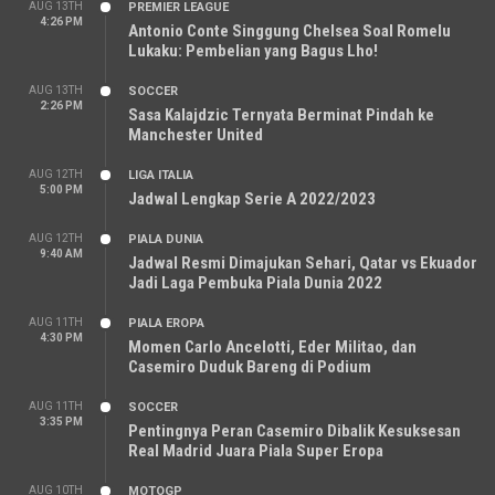
AUG 13TH
PREMIER LEAGUE
4:26 PM
Antonio Conte Singgung Chelsea Soal Romelu
Lukaku: Pembelian yang Bagus Lho!
AUG 13TH
SOCCER
2:26 PM
Sasa Kalajdzic Ternyata Berminat Pindah ke
Manchester United
AUG 12TH
LIGA ITALIA
5:00 PM
Jadwal Lengkap Serie A 2022/2023
AUG 12TH
PIALA DUNIA
9:40 AM
Jadwal Resmi Dimajukan Sehari, Qatar vs Ekuador
Jadi Laga Pembuka Piala Dunia 2022
AUG 11TH
PIALA EROPA
4:30 PM
Momen Carlo Ancelotti, Eder Militao, dan
Casemiro Duduk Bareng di Podium
AUG 11TH
SOCCER
3:35 PM
Pentingnya Peran Casemiro Dibalik Kesuksesan
Real Madrid Juara Piala Super Eropa
AUG 10TH
MOTOGP