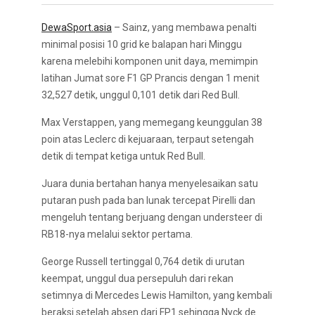
DewaSport.asia
– Sainz, yang membawa penalti
minimal posisi 10 grid ke balapan hari Minggu
karena melebihi komponen unit daya, memimpin
latihan Jumat sore F1 GP Prancis dengan 1 menit
32,527 detik, unggul 0,101 detik dari Red Bull.
Max Verstappen, yang memegang keunggulan 38
poin atas Leclerc di kejuaraan, terpaut setengah
detik di tempat ketiga untuk Red Bull.
Juara dunia bertahan hanya menyelesaikan satu
putaran push pada ban lunak tercepat Pirelli dan
mengeluh tentang berjuang dengan understeer di
RB18-nya melalui sektor pertama.
George Russell tertinggal 0,764 detik di urutan
keempat, unggul dua persepuluh dari rekan
setimnya di Mercedes Lewis Hamilton, yang kembali
beraksi setelah absen dari FP1 sehingga Nyck de