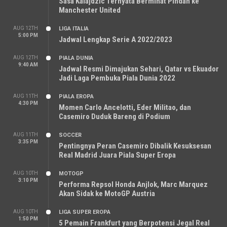
Sasa Kalajdzic Ternyata Berminat Pindah ke
Manchester United
AUG 12TH
LIGA ITALIA
5:00 PM
Jadwal Lengkap Serie A 2022/2023
AUG 12TH
PIALA DUNIA
9:40 AM
Jadwal Resmi Dimajukan Sehari, Qatar vs Ekuador
Jadi Laga Pembuka Piala Dunia 2022
AUG 11TH
PIALA EROPA
4:30 PM
Momen Carlo Ancelotti, Eder Militao, dan
Casemiro Duduk Bareng di Podium
AUG 11TH
SOCCER
3:35 PM
Pentingnya Peran Casemiro Dibalik Kesuksesan
Real Madrid Juara Piala Super Eropa
AUG 10TH
MOTOGP
3:10 PM
Performa Repsol Honda Anjlok, Marc Marquez
Akan Sidak ke MotoGP Austria
AUG 10TH
LIGA SUPER EROPA
1:50 PM
5 Pemain Frankfurt yang Berpotensi Jegal Real