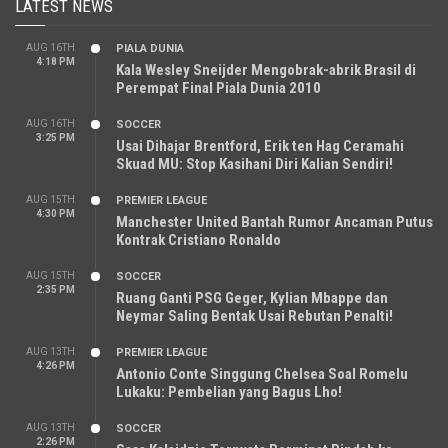
LATEST NEWS
AUG 16TH
PIALA DUNIA
4:18 PM
Kala Wesley Sneijder Mengobrak-abrik Brasil di
Perempat Final Piala Dunia 2010
AUG 16TH
SOCCER
3:25 PM
Usai Dihajar Brentford, Erik ten Hag Ceramahi
Skuad MU: Stop Kasihani Diri Kalian Sendiri!
AUG 15TH
PREMIER LEAGUE
4:30 PM
Manchester United Bantah Rumor Ancaman Putus
Kontrak Cristiano Ronaldo
AUG 15TH
SOCCER
2:35 PM
Ruang Ganti PSG Geger, Kylian Mbappe dan
Neymar Saling Bentak Usai Rebutan Penalti!
AUG 13TH
PREMIER LEAGUE
4:26 PM
Antonio Conte Singgung Chelsea Soal Romelu
Lukaku: Pembelian yang Bagus Lho!
AUG 13TH
SOCCER
2:26 PM