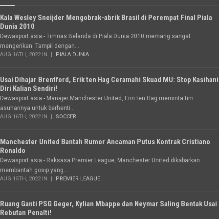
Kala Wesley Sneijder Mengobrak-abrik Brasil di Perempat Final Piala
Dunia 2010
Dewasport.asia - Timnas Belanda di Piala Dunia 2010 memang sangat
mengerikan. Tampil dengan...
AUG 16TH, 2022 IN
PIALA DUNIA
Usai Dihajar Brentford, Erik ten Hag Ceramahi Skuad MU: Stop Kasihani
Diri Kalian Sendiri!
Dewasport.asia - Manajer Manchester United, Erin ten Hag meminta tim
asuhannya untuk berhenti...
AUG 16TH, 2022 IN
SOCCER
Manchester United Bantah Rumor Ancaman Putus Kontrak Cristiano
Ronaldo
Dewasport.asia - Raksasa Premier League, Manchester United dikabarkan
membantah gosip yang...
AUG 15TH, 2022 IN
PREMIER LEAGUE
Ruang Ganti PSG Geger, Kylian Mbappe dan Neymar Saling Bentak Usai
Rebutan Penalti!