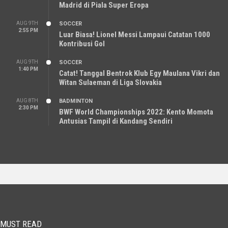
Madrid di Piala Super Eropa
AUG 9TH
SOCCER
2:55 PM
Luar Biasa! Lionel Messi Lampaui Catatan 1000
Kontribusi Gol
AUG 9TH
SOCCER
1:40 PM
Catat! Tanggal Bentrok Klub Egy Maulana Vikri dan
Witan Sulaeman di Liga Slovakia
AUG 8TH
BADMINTON
2:30 PM
BWF World Championships 2022: Kento Momota
Antusias Tampil di Kandang Sendiri
MUST READ